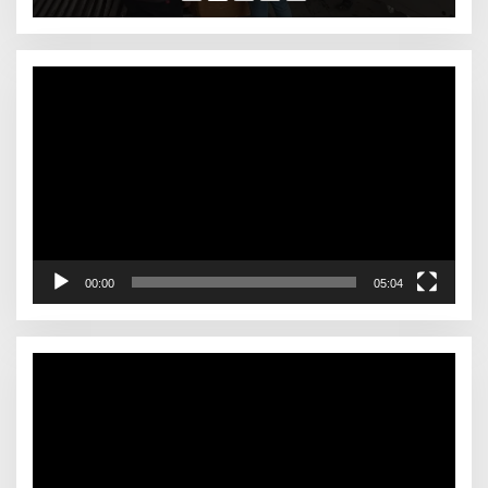
pelakunya
Video
Player
00:00
05:04
Video
Player