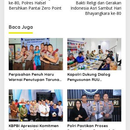
o
ke-80, Polres Halsel
Bakti Religi dan Gerakan
s
Bersihkan Pantai Zero Point
Indonesia Asri Sambut Hari
Bhayangkara ke-80
t
n
Baca Juga
a
v
i
g
a
t
Perpisahan Penuh Haru
Kapolri Dukung Dialog
Warnai Penutupan Taruna
Penyusunan RUU
i
Bakti Akpol di Tidore
Ketenagakerjaan, Siap Jadi
o
Kepulauan
Jembatan Aspirasi Buruh
n
KBPBI Apresiasi Komitmen
Polri Pastikan Proses