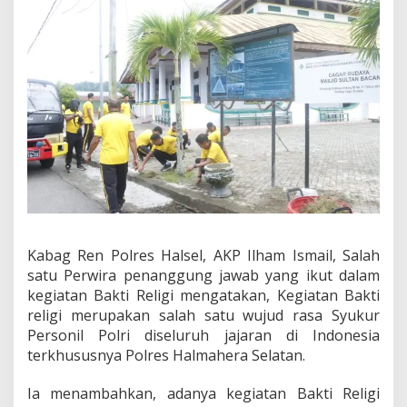
m
b
u
t
H
a
r
i
B
h
a
y
a
n
g
Kabag Ren Polres Halsel, AKP Ilham Ismail, Salah
k
satu Perwira penanggung jawab yang ikut dalam
a
r
kegiatan Bakti Religi mengatakan, Kegiatan Bakti
a
religi merupakan salah satu wujud rasa Syukur
k
Personil Polri diseluruh jajaran di Indonesia
e
terkhususnya Polres Halmahera Selatan.
-
8
0
Ia menambahkan, adanya kegiatan Bakti Religi
T