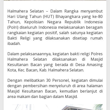
p
l
Halmahera Selatan – Dalam Rangka menyambut
e
Hari Ulang Tahun (HUT) Bhayangkara yang ke-80
m
e
Tahun, Kepolisian Negara Republik Indonesia
n
(Polri) diseluruh Indonesia melaksanakan beragam
t
rangkaian kegiatan positif, salah satunya kegiatan
a
Bakti Religi yang dilaksanakan disetiap rumah
s
ibadah.
i
R
a
Dalam pelaksanaannya, kegiatan bakti religi Polres
s
Halmahera Selatan dilaksanakan di Masjid
a
Kesultanan Bacan yang berada di Desa Amasing
S
Kota, Kec. Bacan, Kab. Halmahera Selatan.
y
u
k
Dengan melibatkan 30 Personel, kegiatan dimulai
u
dengan pembersihan menyeluruh di area halaman
r
Masjid Kesultanan Bacan, kemudian berlanjut di
M
area makam dan bagian dalam Masjid.
e
n
y
a