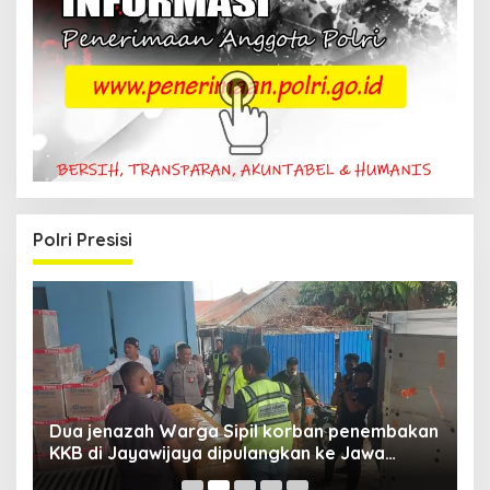
Polri Presisi
Dua jenazah Warga Sipil korban penembakan
L
KKB di Jayawijaya dipulangkan ke Jawa
P
Barat, Kaops Damai Cartenz: Kami terus buru