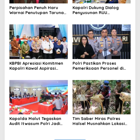
Perpisahan Penuh Haru
Kapolri Dukung Dialog
Warnai Penutupan Taruna
Penyusunan RUU
Bakti Akpol di Tidore
Ketenagakerjaan, Siap Jadi
Kepulauan
Jembatan Aspirasi Buruh
KBPBI Apresiasi Komitmen
Polri Pastikan Proses
Kapolri Kawal Aspirasi
Pemeriksaan Personel di
dalam Pembahasan RUU
Aceh Dilaksanakan Secara
Ketenagakerjaan
Profesional dan
Transparan
Kapolda Malut Tegaskan
Tim Saber Miras Polres
Audit Itwasum Polri Jadi
Halsel Musnahkan Lokasi
Momentum Perkuat
Penyulingan Cap Tikus di
Akuntabilitas dan Kinerja
Desa Sawadai