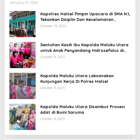
Kondisi
January 25, 2026
Kapolres Halsel Pimpin Upacara di SMA N.1,
Tekankan Disiplin Dan Keselamatan
Berkendara
October 13, 2025
Sentuhan Kasih Ibu Kapolda Maluku Utara
untuk Anak Penyandang Hidrosefalus di
Desa Babang
October 8, 2025
Kapolda Maluku Utara Laksanakan
Kunjungan Kerja Di Polres Halsel
October 8, 2025
Kapolda Maluku Utara Disambut Prosesi
Adat di Bumi Saruma
October 8, 2025