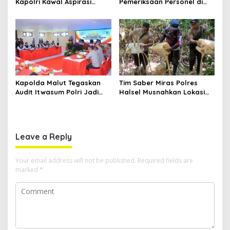
Kapolri Kawal Aspirasi
Pemeriksaan Personel di
dalam Pembahasan RUU
Aceh Dilaksanakan Secara
Ketenagakerjaan
Profesional dan
Transparan
Kapolda Malut Tegaskan
Tim Saber Miras Polres
Audit Itwasum Polri Jadi
Halsel Musnahkan Lokasi
Momentum Perkuat
Penyulingan Cap Tikus di
Akuntabilitas dan Kinerja
Desa Sawadai
Leave a Reply
Your email address will not be published.
Required fields are
marked
*