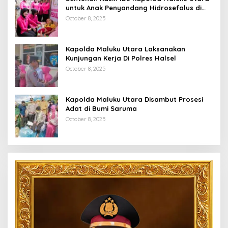
untuk Anak Penyandang Hidrosefalus di
Desa Babang
October 8, 2025
Kapolda Maluku Utara Laksanakan
Kunjungan Kerja Di Polres Halsel
October 8, 2025
Kapolda Maluku Utara Disambut Prosesi
Adat di Bumi Saruma
October 8, 2025