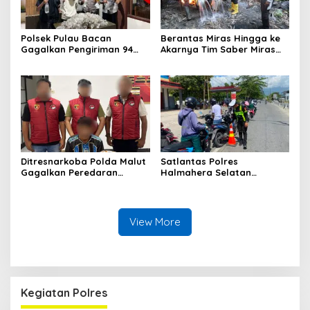
Polsek Pulau Bacan
Berantas Miras Hingga ke
Gagalkan Pengiriman 94
Akarnya Tim Saber Miras
Kantong Miras Jenis Cap
Polres Halsel Kembali
Tikus di Pelabuhan Kupal
Bongkar Penyulingan Cap
Tikus Aktif
Ditresnarkoba Polda Malut
Satlantas Polres
Gagalkan Peredaran
Halmahera Selatan
Tembakau Sintetis di
Laksanakan Pengaturan
Halmahera Tengah
Arus Lalu Lintas dan
Edukasi Keselamatan di
Kawasan SPBU Bacan
View More
Kegiatan Polres