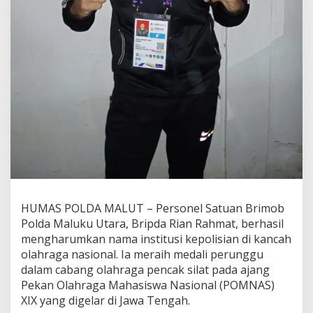
d
a
l
i
P
e
r
u
n
g
g
u
P
e
n
c
HUMAS POLDA MALUT – Personel Satuan Brimob
a
Polda Maluku Utara, Bripda Rian Rahmat, berhasil
k
S
mengharumkan nama institusi kepolisian di kancah
i
olahraga nasional. Ia meraih medali perunggu
l
dalam cabang olahraga pencak silat pada ajang
a
Pekan Olahraga Mahasiswa Nasional (POMNAS)
t
d
XIX yang digelar di Jawa Tengah.
i