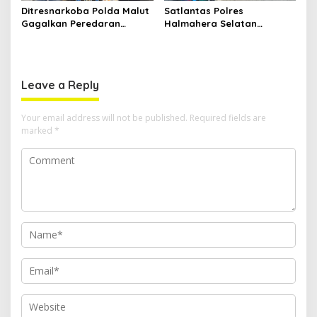
Ditresnarkoba Polda Malut
Satlantas Polres
Gagalkan Peredaran
Halmahera Selatan
Tembakau Sintetis di
Laksanakan Pengaturan
Halmahera Tengah
Arus Lalu Lintas dan
Edukasi Keselamatan di
Kawasan SPBU Bacan
Leave a Reply
Your email address will not be published.
Required fields are
marked
*