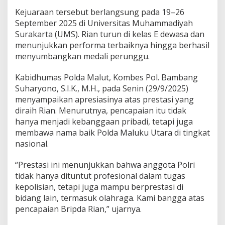
P
Kejuaraan tersebut berlangsung pada 19–26
O
September 2025 di Universitas Muhammadiyah
M
Surakarta (UMS). Rian turun di kelas E dewasa dan
N
A
menunjukkan performa terbaiknya hingga berhasil
S
menyumbangkan medali perunggu.
X
I
Kabidhumas Polda Malut, Kombes Pol. Bambang
X
Suharyono, S.I.K., M.H., pada Senin (29/9/2025)
menyampaikan apresiasinya atas prestasi yang
diraih Rian. Menurutnya, pencapaian itu tidak
hanya menjadi kebanggaan pribadi, tetapi juga
membawa nama baik Polda Maluku Utara di tingkat
nasional.
“Prestasi ini menunjukkan bahwa anggota Polri
tidak hanya dituntut profesional dalam tugas
kepolisian, tetapi juga mampu berprestasi di
bidang lain, termasuk olahraga. Kami bangga atas
pencapaian Bripda Rian,” ujarnya.