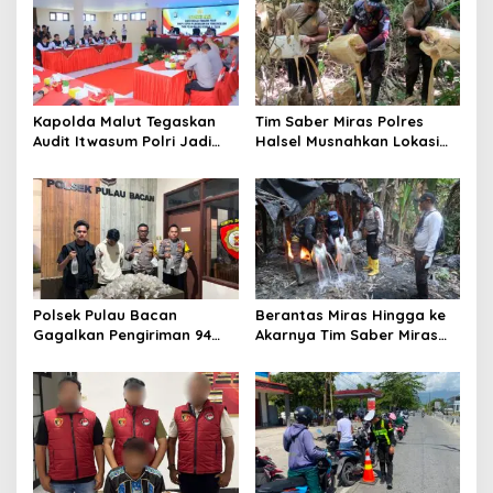
v
i
g
a
t
Kapolda Malut Tegaskan
Tim Saber Miras Polres
Audit Itwasum Polri Jadi
Halsel Musnahkan Lokasi
i
Momentum Perkuat
Penyulingan Cap Tikus di
o
Akuntabilitas dan Kinerja
Desa Sawadai
n
Polsek Pulau Bacan
Berantas Miras Hingga ke
Gagalkan Pengiriman 94
Akarnya Tim Saber Miras
Kantong Miras Jenis Cap
Polres Halsel Kembali
Tikus di Pelabuhan Kupal
Bongkar Penyulingan Cap
Tikus Aktif