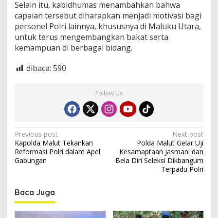
Selain itu, kabidhumas menambahkan bahwa
capaian tersebut diharapkan menjadi motivasi bagi
personel Polri lainnya, khususnya di Maluku Utara,
untuk terus mengembangkan bakat serta
kemampuan di berbagai bidang.
dibaca:
590
Follow Us
P
Previous post
Next post
Kapolda Malut Tekankan
Polda Malut Gelar Uji
o
Reformasi Polri dalam Apel
Kesamaptaan Jasmani dan
s
Gabungan
Bela Diri Seleksi Dikbangum
Terpadu Polri
t
n
Baca Juga
a