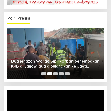
Polri Presisi
Dua jenazah Warga Sipil korban penembakan
L
KKB di Jayawijaya dipulangkan ke Jawa
P
Barat, Kaops Damai Cartenz: Kami terus buru
pelakunya
Video
Player