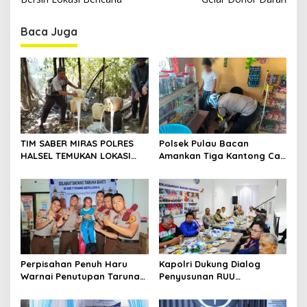
s
t
Baca Juga
n
a
v
i
g
a
TIM SABER MIRAS POLRES
Polsek Pulau Bacan
t
HALSEL TEMUKAN LOKASI
Amankan Tiga Kantong Cap
PENYULINGAN CAP TIKUS DI
Tikus dari Kios Warga di
i
DESA MARABOSE
Desa Tomori
o
n
Perpisahan Penuh Haru
Kapolri Dukung Dialog
Warnai Penutupan Taruna
Penyusunan RUU
Bakti Akpol di Tidore
Ketenagakerjaan, Siap Jadi
Kepulauan
Jembatan Aspirasi Buruh