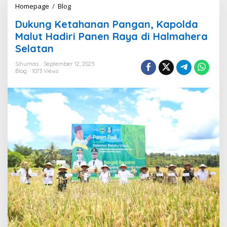
Homepage
/
Blog
D
u
Dukung Ketahanan Pangan, Kapolda
k
u
Malut Hadiri Panen Raya di Halmahera
n
Selatan
g
K
Sihumas
September 12, 2025
e
Blog
1073 Views
t
a
h
a
n
a
n
P
a
n
g
a
n
,
K
a
p