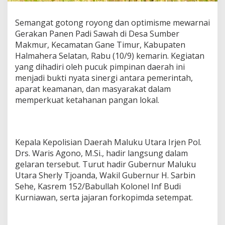
o
l
Semangat gotong royong dan optimisme mewarnai
d
Gerakan Panen Padi Sawah di Desa Sumber
a
M
Makmur, Kecamatan Gane Timur, Kabupaten
a
Halmahera Selatan, Rabu (10/9) kemarin. Kegiatan
l
yang dihadiri oleh pucuk pimpinan daerah ini
u
menjadi bukti nyata sinergi antara pemerintah,
t
aparat keamanan, dan masyarakat dalam
H
a
memperkuat ketahanan pangan lokal.
d
i
r
i
Kepala Kepolisian Daerah Maluku Utara Irjen Pol.
P
a
Drs. Waris Agono, M.Si., hadir langsung dalam
n
gelaran tersebut. Turut hadir Gubernur Maluku
e
Utara Sherly Tjoanda, Wakil Gubernur H. Sarbin
n
Sehe, Kasrem 152/Babullah Kolonel Inf Budi
R
Kurniawan, serta jajaran forkopimda setempat.
a
y
a
d