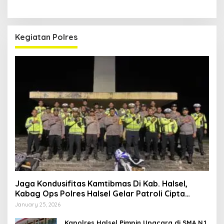
Kegiatan Polres
Jaga Kondusifitas Kamtibmas Di Kab. Halsel,
Kabag Ops Polres Halsel Gelar Patroli Cipta
Kondisi
January 25, 2026
Kapolres Halsel Pimpin Upacara di SMA N.1,