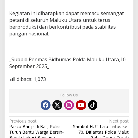
Kegiatan ini diharapkan dapat memacu semangat
petani di seluruh Maluku Utara untuk terus
berproduksi dan berkontribusi pada stabilitas
pangan nasional.
_Subbid Penmas Bidhumas Polda Maluku Utara,10
September 2025_
dibaca:
1,073
Follow Us
P
Previous post
Next post
Pasca Banjir di Bali, Polisi
Sambut HUT Lalu Lintas ke-
o
Turun Bantu Warga Bersih-
70, Ditlantas Polda Malut
Bersih Lokasi Bencana
Gelar Donor Darah