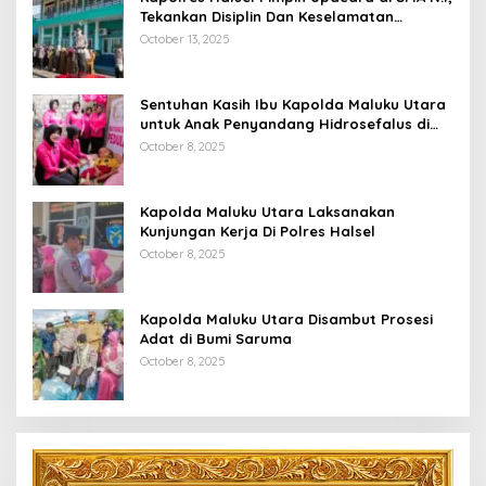
Tekankan Disiplin Dan Keselamatan
Berkendara
October 13, 2025
Sentuhan Kasih Ibu Kapolda Maluku Utara
untuk Anak Penyandang Hidrosefalus di
Desa Babang
October 8, 2025
Kapolda Maluku Utara Laksanakan
Kunjungan Kerja Di Polres Halsel
October 8, 2025
Kapolda Maluku Utara Disambut Prosesi
Adat di Bumi Saruma
October 8, 2025