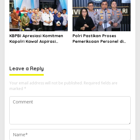
KBPBI Apresiasi Komitmen
Polri Pastikan Proses
Kapolri Kawal Aspirasi
Pemeriksaan Personel di
dalam Pembahasan RUU
Aceh Dilaksanakan Secara
Ketenagakerjaan
Profesional dan
Transparan
Leave a Reply
Your email address will not be published.
Required fields are
marked
*