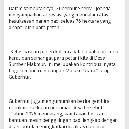
i
Dalam sambutannya, Gubernur Sherly Tjoanda
H
menyampaikan apresiasi yang mendalam atas
a
l
kesuksesan panen padi seluas 76 hektare yang
m
dicapai oleh para petani.
a
h
e
r
“Keberhasilan panen kali ini adalah buah dari kerja
a
S
keras dan semangat para petani kita di Desa
e
Sumber Makmur. Ini merupakan kontribusi nyata
l
bagi kemandirian pangan Maluku Utara,” ucap
a
Gubernur.
t
a
n
Gubernur juga mengumumkan berita gembira
untuk masa depan pertanian desa tersebut.
“Tahun 2026 mendatang, kami akan berikan
bantuan mesin penggilingan padi lengkap dengan
dryer untuk meningkatkan kualitas dan nilai