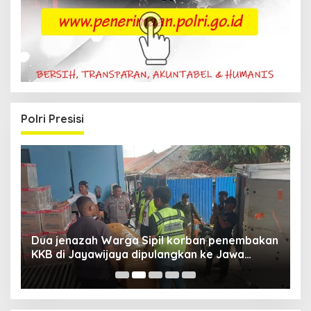
Polri Presisi
Dua jenazah Warga Sipil korban penembakan
L
KKB di Jayawijaya dipulangkan ke Jawa
P
Barat, Kaops Damai Cartenz: Kami terus buru
pelakunya