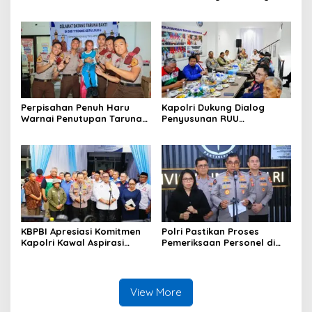
PENYULINGAN CAP TIKUS DI
Tikus dari Kios Warga di
DESA MARABOSE
Desa Tomori
Perpisahan Penuh Haru
Kapolri Dukung Dialog
Warnai Penutupan Taruna
Penyusunan RUU
Bakti Akpol di Tidore
Ketenagakerjaan, Siap Jadi
Kepulauan
Jembatan Aspirasi Buruh
KBPBI Apresiasi Komitmen
Polri Pastikan Proses
Kapolri Kawal Aspirasi
Pemeriksaan Personel di
dalam Pembahasan RUU
Aceh Dilaksanakan Secara
Ketenagakerjaan
Profesional dan
Transparan
View More