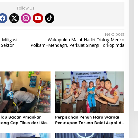
Follow Us
Next post
 Mitigasi
Wakapolda Malut Hadiri Dialog Menko
s Sektor
Polkam–Mendagri, Perkuat Sinergi Forkopimda
ulau Bacan Amankan
Perpisahan Penuh Haru Warnai
tong Cap Tikus dari Kios
Penutupan Taruna Bakti Akpol di
 Desa Tomori
Tidore Kepulauan