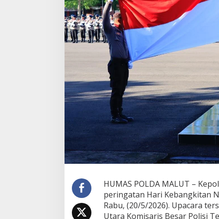
i
o
n
a
l
,
P
o
l
d
a
M
a
l
u
t
A
j
a
k
P
HUMAS POLDA MALUT – Kepolis
e
peringatan Hari Kebangkitan N
r
Rabu, (20/5/2026). Upacara ter
s
o
Utara Komisaris Besar Polisi Teg