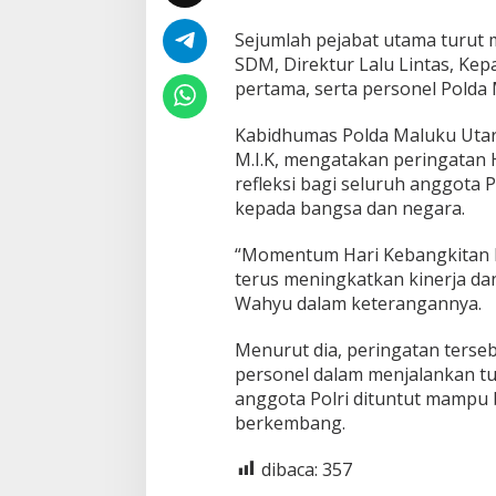
n
e
Sejumlah pejabat utama turut m
l
SDM, Direktur Lalu Lintas, Ke
T
pertama, serta personel Polda
i
n
g
Kabidhumas Polda Maluku Utara,
k
M.I.K, mengatakan peringatan
a
refleksi bagi seluruh anggota
t
kepada bangsa dan negara.
k
a
n
“Momentum Hari Kebangkitan N
K
terus meningkatkan kinerja dan
i
Wahyu dalam keterangannya.
n
e
Menurut dia, peringatan terse
r
j
personel dalam menjalankan tu
a
anggota Polri dituntut mampu 
d
berkembang.
a
n
dibaca:
357
S
o