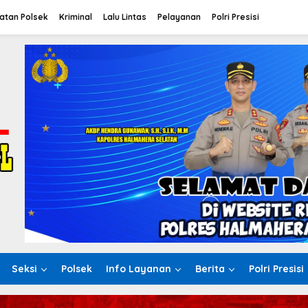
atan Polsek
Kriminal
Lalu Lintas
Pelayanan
Polri Presisi
Seksi
Polsek
Info Layanan
Berita
Polri Presisi