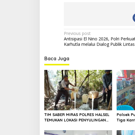
l
i
d
i
t
a
P
Previous post
s
Antisipasi El Nino 2026, Polri Perkuat
o
Karhutla melalui Dialog Publik Linta
s
t
Baca Juga
n
a
v
i
g
a
TIM SABER MIRAS POLRES HALSEL
Polsek P
t
TEMUKAN LOKASI PENYULINGAN
Tiga Kan
i
CAP TIKUS DI DESA MARABOSE
Warga di