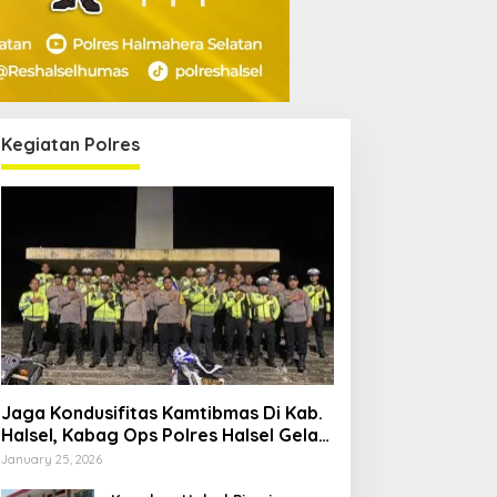
Kegiatan Polres
Jaga Kondusifitas Kamtibmas Di Kab.
Halsel, Kabag Ops Polres Halsel Gelar
Patroli Cipta Kondisi
January 25, 2026