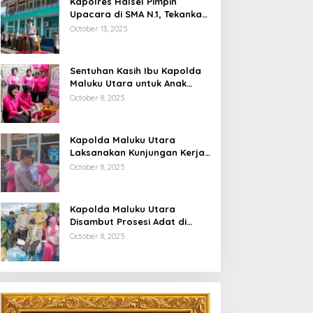
Kapolres Halsel Pimpin
Upacara di SMA N.1, Tekankan
Disiplin Dan Keselamatan
October 13, 2025
Berkendara
Sentuhan Kasih Ibu Kapolda
Maluku Utara untuk Anak
Penyandang Hidrosefalus di
October 8, 2025
Desa Babang
Kapolda Maluku Utara
Laksanakan Kunjungan Kerja
Di Polres Halsel
October 8, 2025
Kapolda Maluku Utara
Disambut Prosesi Adat di
Bumi Saruma
October 8, 2025