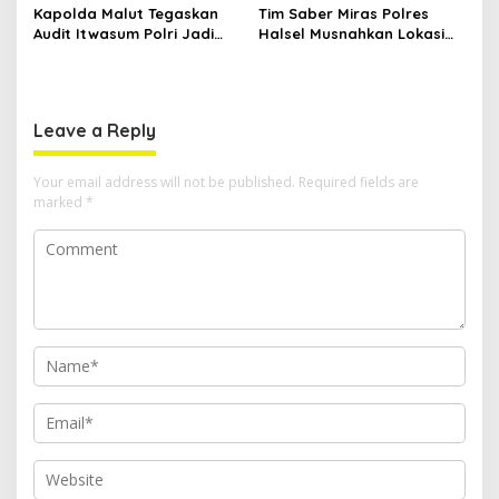
Kapolda Malut Tegaskan
Tim Saber Miras Polres
Audit Itwasum Polri Jadi
Halsel Musnahkan Lokasi
Momentum Perkuat
Penyulingan Cap Tikus di
Akuntabilitas dan Kinerja
Desa Sawadai
Leave a Reply
Your email address will not be published.
Required fields are
marked
*