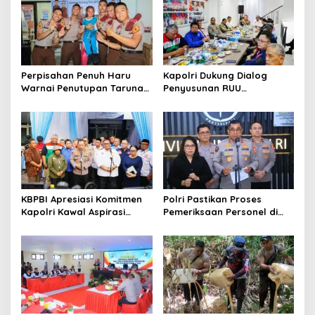
i
g
a
t
Perpisahan Penuh Haru
Kapolri Dukung Dialog
Warnai Penutupan Taruna
Penyusunan RUU
i
Bakti Akpol di Tidore
Ketenagakerjaan, Siap Jadi
o
Kepulauan
Jembatan Aspirasi Buruh
n
KBPBI Apresiasi Komitmen
Polri Pastikan Proses
Kapolri Kawal Aspirasi
Pemeriksaan Personel di
dalam Pembahasan RUU
Aceh Dilaksanakan Secara
Ketenagakerjaan
Profesional dan
Transparan