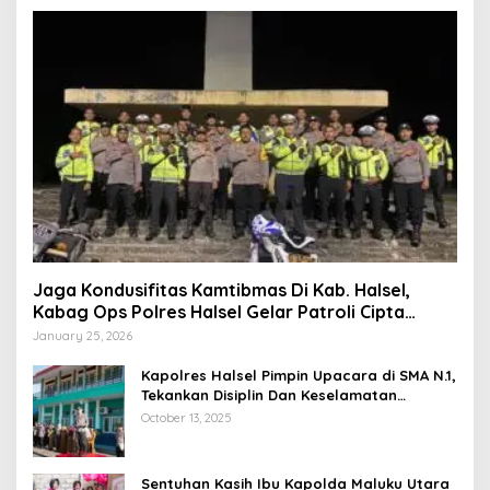
Jaga Kondusifitas Kamtibmas Di Kab. Halsel,
Kabag Ops Polres Halsel Gelar Patroli Cipta
Kondisi
January 25, 2026
Kapolres Halsel Pimpin Upacara di SMA N.1,
Tekankan Disiplin Dan Keselamatan
Berkendara
October 13, 2025
Sentuhan Kasih Ibu Kapolda Maluku Utara