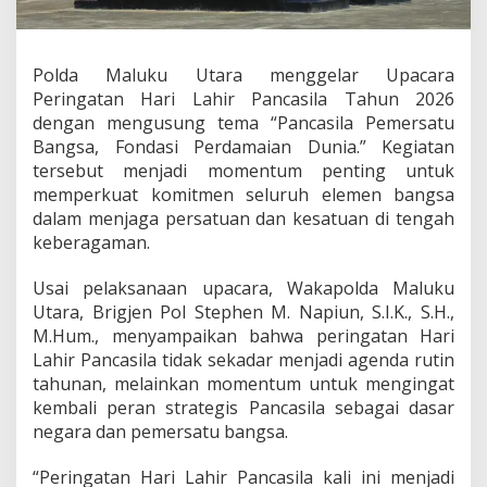
k
a
p
Polda Maluku Utara menggelar Upacara
o
l
Peringatan Hari Lahir Pancasila Tahun 2026
d
dengan mengusung tema “Pancasila Pemersatu
a
Bangsa, Fondasi Perdamaian Dunia.” Kegiatan
M
tersebut menjadi momentum penting untuk
a
l
memperkuat komitmen seluruh elemen bangsa
u
dalam menjaga persatuan dan kesatuan di tengah
k
keberagaman.
u
U
Usai pelaksanaan upacara, Wakapolda Maluku
t
a
Utara, Brigjen Pol Stephen M. Napiun, S.I.K., S.H.,
r
M.Hum., menyampaikan bahwa peringatan Hari
a
Lahir Pancasila tidak sekadar menjadi agenda rutin
A
tahunan, melainkan momentum untuk mengingat
j
kembali peran strategis Pancasila sebagai dasar
a
k
negara dan pemersatu bangsa.
M
a
“Peringatan Hari Lahir Pancasila kali ini menjadi
s