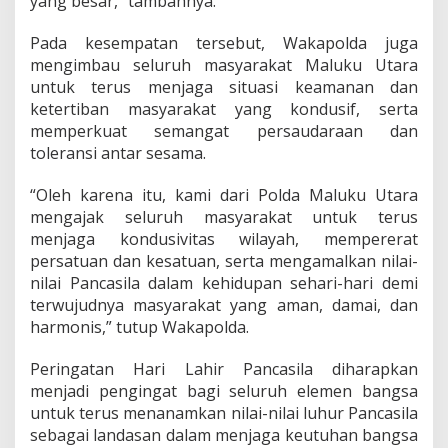
yang besar,” tambahnya.
i
l
Pada kesempatan tersebut, Wakapolda juga
a
mengimbau seluruh masyarakat Maluku Utara
S
untuk terus menjaga situasi keamanan dan
e
ketertiban masyarakat yang kondusif, serta
b
a
memperkuat semangat persaudaraan dan
g
toleransi antar sesama.
a
i
“Oleh karena itu, kami dari Polda Maluku Utara
P
mengajak seluruh masyarakat untuk terus
e
r
menjaga kondusivitas wilayah, mempererat
e
persatuan dan kesatuan, serta mengamalkan nilai-
k
nilai Pancasila dalam kehidupan sehari-hari demi
a
terwujudnya masyarakat yang aman, damai, dan
t
P
harmonis,” tutup Wakapolda.
e
r
Peringatan Hari Lahir Pancasila diharapkan
s
menjadi pengingat bagi seluruh elemen bangsa
a
untuk terus menanamkan nilai-nilai luhur Pancasila
t
u
sebagai landasan dalam menjaga keutuhan bangsa