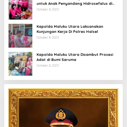
untuk Anak Penyandang Hidrosefalus di
Desa Babang
October 8, 2025
Kapolda Maluku Utara Laksanakan
Kunjungan Kerja Di Polres Halsel
October 8, 2025
Kapolda Maluku Utara Disambut Prosesi
Adat di Bumi Saruma
October 8, 2025