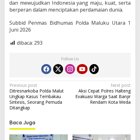
a
dan mewujudkan Indonesia yang maju, kuat, serta
n
berperan dalam menciptakan perdamaian dunia.
Subbid Penmas Bidhumas Polda Maluku Utara 1
Juni 2026
dibaca:
293
Follow Us
P
Previous post
Next post
Ditresnarkoba Polda Malut
Aksi Cepat Polres Halteng
o
Ungkap Kasus Tembakau
Evakuasi Warga Saat Banjir
s
Sintesis, Seorang Pemuda
Rendam Kota Weda
Ditangkap
t
n
Baca Juga
a
v