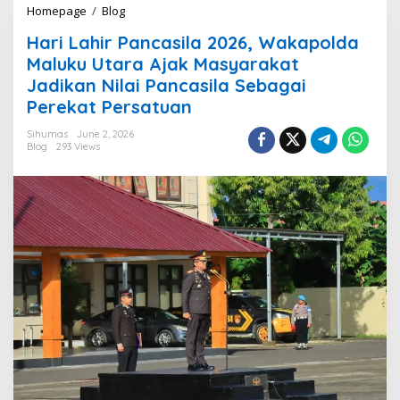
Homepage
/
Blog
H
a
Hari Lahir Pancasila 2026, Wakapolda
r
i
Maluku Utara Ajak Masyarakat
L
Jadikan Nilai Pancasila Sebagai
a
Perekat Persatuan
h
i
Sihumas
June 2, 2026
r
Blog
293 Views
P
a
n
c
a
s
i
l
a
2
0
2
6
,
W
a