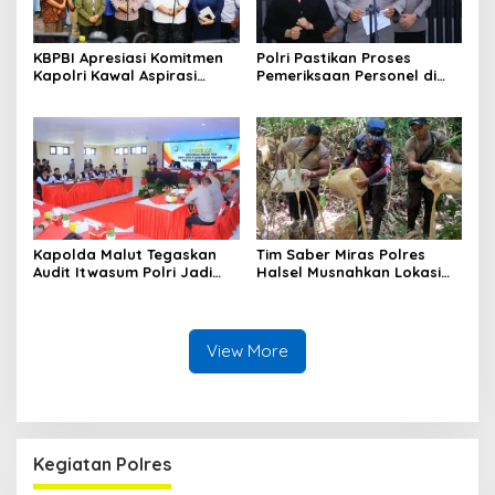
KBPBI Apresiasi Komitmen
Polri Pastikan Proses
Kapolri Kawal Aspirasi
Pemeriksaan Personel di
dalam Pembahasan RUU
Aceh Dilaksanakan Secara
Ketenagakerjaan
Profesional dan
Transparan
Kapolda Malut Tegaskan
Tim Saber Miras Polres
Audit Itwasum Polri Jadi
Halsel Musnahkan Lokasi
Momentum Perkuat
Penyulingan Cap Tikus di
Akuntabilitas dan Kinerja
Desa Sawadai
View More
Kegiatan Polres