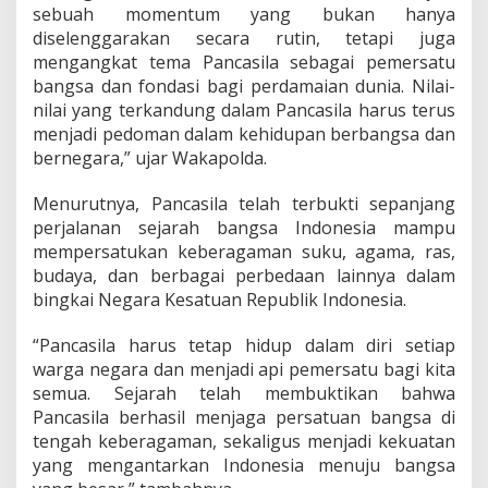
sebuah momentum yang bukan hanya
y
diselenggarakan secara rutin, tetapi juga
a
r
mengangkat tema Pancasila sebagai pemersatu
a
bangsa dan fondasi bagi perdamaian dunia. Nilai-
k
nilai yang terkandung dalam Pancasila harus terus
a
menjadi pedoman dalam kehidupan berbangsa dan
t
J
bernegara,” ujar Wakapolda.
a
d
Menurutnya, Pancasila telah terbukti sepanjang
i
perjalanan sejarah bangsa Indonesia mampu
k
mempersatukan keberagaman suku, agama, ras,
a
n
budaya, dan berbagai perbedaan lainnya dalam
N
bingkai Negara Kesatuan Republik Indonesia.
i
l
“Pancasila harus tetap hidup dalam diri setiap
a
warga negara dan menjadi api pemersatu bagi kita
i
P
semua. Sejarah telah membuktikan bahwa
a
Pancasila berhasil menjaga persatuan bangsa di
n
tengah keberagaman, sekaligus menjadi kekuatan
c
yang mengantarkan Indonesia menuju bangsa
a
s