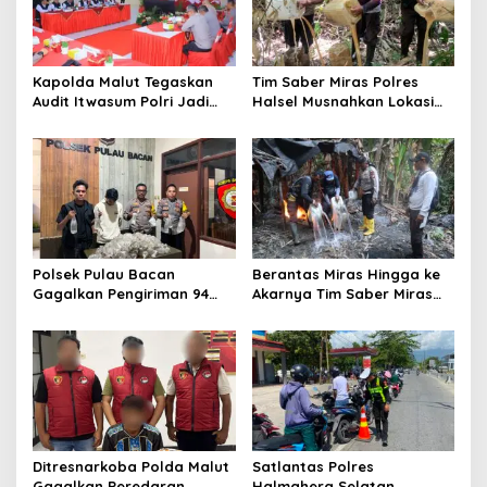
g
a
t
Kapolda Malut Tegaskan
Tim Saber Miras Polres
Audit Itwasum Polri Jadi
Halsel Musnahkan Lokasi
i
Momentum Perkuat
Penyulingan Cap Tikus di
o
Akuntabilitas dan Kinerja
Desa Sawadai
n
Polsek Pulau Bacan
Berantas Miras Hingga ke
Gagalkan Pengiriman 94
Akarnya Tim Saber Miras
Kantong Miras Jenis Cap
Polres Halsel Kembali
Tikus di Pelabuhan Kupal
Bongkar Penyulingan Cap
Tikus Aktif
Ditresnarkoba Polda Malut
Satlantas Polres
Gagalkan Peredaran
Halmahera Selatan