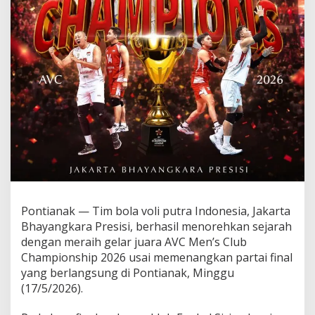
J
u
a
r
a
A
V
C
M
e
n
’
s
C
l
u
Pontianak — Tim bola voli putra Indonesia, Jakarta
b
C
Bhayangkara Presisi, berhasil menorehkan sejarah
h
dengan meraih gelar juara AVC Men’s Club
a
Championship 2026 usai memenangkan partai final
m
yang berlangsung di Pontianak, Minggu
p
(17/5/2026).
i
o
n