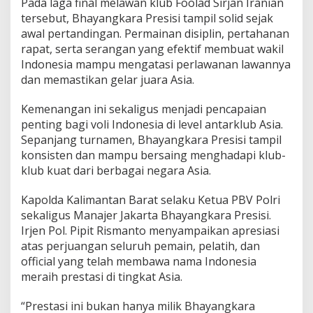
Pada laga final melawan klub Foolad Sirjan Iranian
s
tersebut, Bhayangkara Presisi tampil solid sejak
h
awal pertandingan. Permainan disiplin, pertahanan
i
rapat, serta serangan yang efektif membuat wakil
p
2
Indonesia mampu mengatasi perlawanan lawannya
0
dan memastikan gelar juara Asia.
2
6
Kemenangan ini sekaligus menjadi pencapaian
penting bagi voli Indonesia di level antarklub Asia.
Sepanjang turnamen, Bhayangkara Presisi tampil
konsisten dan mampu bersaing menghadapi klub-
klub kuat dari berbagai negara Asia.
Kapolda Kalimantan Barat selaku Ketua PBV Polri
sekaligus Manajer Jakarta Bhayangkara Presisi.
Irjen Pol. Pipit Rismanto menyampaikan apresiasi
atas perjuangan seluruh pemain, pelatih, dan
official yang telah membawa nama Indonesia
meraih prestasi di tingkat Asia.
“Prestasi ini bukan hanya milik Bhayangkara