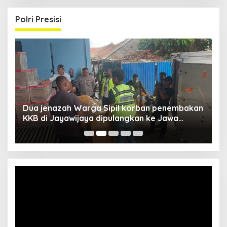
Polri Presisi
Dua jenazah Warga Sipil korban penembakan
L
KKB di Jayawijaya dipulangkan ke Jawa
P
Barat, Kaops Damai Cartenz: Kami terus buru
pelakunya
Video
Player