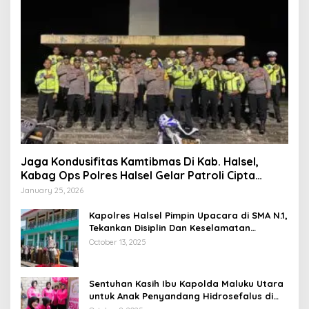
Jaga Kondusifitas Kamtibmas Di Kab. Halsel,
Kabag Ops Polres Halsel Gelar Patroli Cipta
Kondisi
January 25, 2026
Kapolres Halsel Pimpin Upacara di SMA N.1,
Tekankan Disiplin Dan Keselamatan
Berkendara
October 13, 2025
Sentuhan Kasih Ibu Kapolda Maluku Utara
untuk Anak Penyandang Hidrosefalus di
Desa Babang