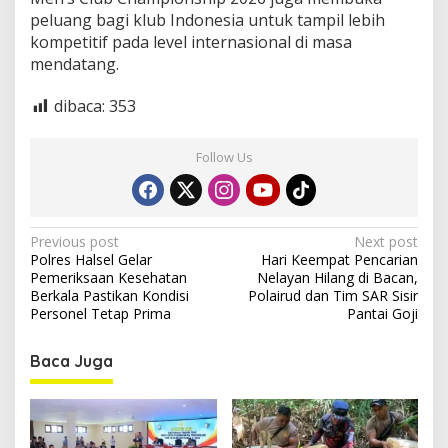
peluang bagi klub Indonesia untuk tampil lebih
kompetitif pada level internasional di masa
mendatang.
dibaca:
353
Follow Us
P
Previous post
Next post
Polres Halsel Gelar
Hari Keempat Pencarian
o
Pemeriksaan Kesehatan
Nelayan Hilang di Bacan,
s
Berkala Pastikan Kondisi
Polairud dan Tim SAR Sisir
Personel Tetap Prima
Pantai Goji
t
n
Baca Juga
a
v
i