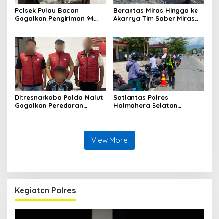
Polsek Pulau Bacan
Berantas Miras Hingga ke
Gagalkan Pengiriman 94
Akarnya Tim Saber Miras
Kantong Miras Jenis Cap
Polres Halsel Kembali
Tikus di Pelabuhan Kupal
Bongkar Penyulingan Cap
Tikus Aktif
Ditresnarkoba Polda Malut
Satlantas Polres
Gagalkan Peredaran
Halmahera Selatan
Tembakau Sintetis di
Laksanakan Pengaturan
Halmahera Tengah
Arus Lalu Lintas dan
Edukasi Keselamatan di
Kawasan SPBU Bacan
View More
Kegiatan Polres