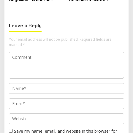
Tembakau Sintetis di
Laksanakan Pengaturan
Halmahera Tengah
Arus Lalu Lintas dan
Edukasi Keselamatan di
Kawasan SPBU Bacan
Leave a Reply
Your email address will not be published.
Required fields are
marked
*
Save my name, email, and website in this browser for