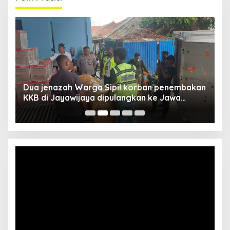
Dua jenazah Warga Sipil korban penembakan
L
KKB di Jayawijaya dipulangkan ke Jawa
P
Barat, Kaops Damai Cartenz: Kami terus buru
pelakunya
Video
Player