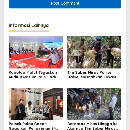
Informasi Lainnya
Kapolda Malut Tegaskan
Tim Saber Miras Polres
Audit Itwasum Polri Jadi
Halsel Musnahkan Lokasi
Momentum Perkuat
Penyulingan Cap Tikus di
Akuntabilitas dan Kinerja
Desa Sawadai
Polsek Pulau Bacan
Berantas Miras Hingga ke
Gagalkan Pengiriman 94
Akarnya Tim Saber Miras