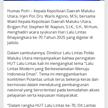
a
d
Humas Polri – Kepala Kepolisian Daerah Maluku
i
Utara, Irjen Pol. Drs. Waris Agono, M.Si, bersama
r
i
Wakil Kepala Kepolisian Daerah Maluku Utara,
S
Brigjen Pol. Stephen M. Napiun, S.I.K., S.H., M.Hum,
y
menghadiri acara syukuran Hari Lalu Lintas
u
Bhayangkara ke-70 Tahun 2025 yang digelar di
k
Jailolo.
u
r
a
Dalam sambutannya, Direktur Lalu Lintas Polda
n
Maluku Utara menyampaikan bahwa peringatan
H
HUT Lalu Lintas kali ini mengangkat tema “Lalu
U
Lintas Modern yang Berkeselamatan Menuju
T
L
Indonesia Emas”. Tema ini menggambarkan
a
komitmen Polantas untuk terus bekerja keras dan
l
berinovasi dalam mendukung pembangunan
u
nasional yang berorientasi pada kemudahan akses
L
i
pelayanan serta kepuasan masyarakat.
n
t
“Dalam rangka HUT Lalu Lintas ke-70, Dit Lantas
a