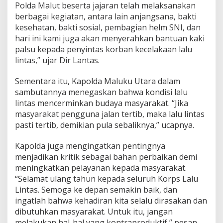
Polda Malut beserta jajaran telah melaksanakan
s
berbagai kegiatan, antara lain anjangsana, bakti
B
h
kesehatan, bakti sosial, pembagian helm SNI, dan
a
hari ini kami juga akan menyerahkan bantuan kaki
y
palsu kepada penyintas korban kecelakaan lalu
a
lintas,” ujar Dir Lantas.
n
g
k
Sementara itu, Kapolda Maluku Utara dalam
a
sambutannya menegaskan bahwa kondisi lalu
r
lintas mencerminkan budaya masyarakat. “Jika
a
masyarakat pengguna jalan tertib, maka lalu lintas
k
pasti tertib, demikian pula sebaliknya,” ucapnya.
e
-
7
Kapolda juga mengingatkan pentingnya
0
menjadikan kritik sebagai bahan perbaikan demi
meningkatkan pelayanan kepada masyarakat.
“Selamat ulang tahun kepada seluruh Korps Lalu
Lintas. Semoga ke depan semakin baik, dan
ingatlah bahwa kehadiran kita selalu dirasakan dan
dibutuhkan masyarakat. Untuk itu, jangan
melakukan hal-hal yang kontraproduktif,” pesan