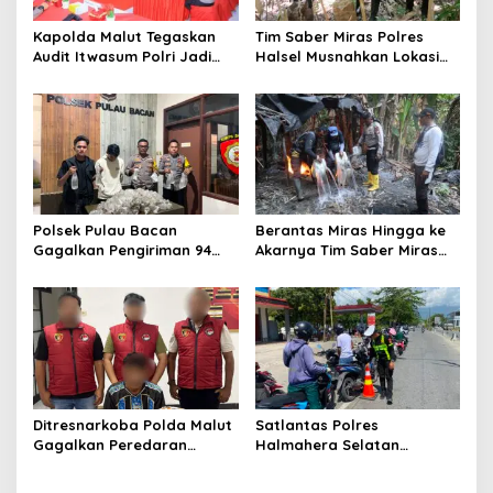
a
t
Kapolda Malut Tegaskan
Tim Saber Miras Polres
Audit Itwasum Polri Jadi
Halsel Musnahkan Lokasi
i
Momentum Perkuat
Penyulingan Cap Tikus di
o
Akuntabilitas dan Kinerja
Desa Sawadai
n
Polsek Pulau Bacan
Berantas Miras Hingga ke
Gagalkan Pengiriman 94
Akarnya Tim Saber Miras
Kantong Miras Jenis Cap
Polres Halsel Kembali
Tikus di Pelabuhan Kupal
Bongkar Penyulingan Cap
Tikus Aktif
Ditresnarkoba Polda Malut
Satlantas Polres
Gagalkan Peredaran
Halmahera Selatan
Tembakau Sintetis di
Laksanakan Pengaturan
Halmahera Tengah
Arus Lalu Lintas dan