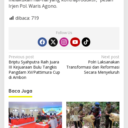
Irjen Pol. Waris Agono.
dibaca:
719
Follow Us
P
Previous post
Next post
Briptu Syahputra Raih Juara
Polri Laksanakan
o
III Kejuaraan Bulu Tangkis
Transformasi dan Reformasi
s
Pangdam XV/Pattimura Cup
Secara Menyeluruh
di Ambon
t
n
Baca Juga
a
v
i
g