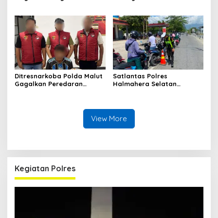
Kantong Miras Jenis Cap
Polres Halsel Kembali
Tikus di Pelabuhan Kupal
Bongkar Penyulingan Cap
Tikus Aktif
Ditresnarkoba Polda Malut
Satlantas Polres
Gagalkan Peredaran
Halmahera Selatan
Tembakau Sintetis di
Laksanakan Pengaturan
Halmahera Tengah
Arus Lalu Lintas dan
Edukasi Keselamatan di
Kawasan SPBU Bacan
View More
Kegiatan Polres