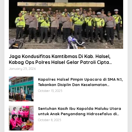
Jaga Kondusifitas Kamtibmas Di Kab. Halsel,
Kabag Ops Polres Halsel Gelar Patroli Cipta
Kondisi
January 25, 2026
Kapolres Halsel Pimpin Upacara di SMA N.1,
Tekankan Disiplin Dan Keselamatan
Berkendara
October 13, 2025
Sentuhan Kasih Ibu Kapolda Maluku Utara
untuk Anak Penyandang Hidrosefalus di
Desa Babang
October 8, 2025