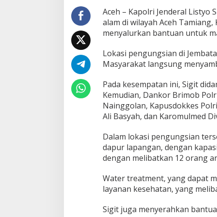
S
Aceh – Kapolri Jenderal Listy
a
alam di wilayah Aceh Tamiang, 
l
u
menyalurkan bantuan untuk ma
r
k
Lokasi pengungsian di Jembata
a
Masyarakat langsung menyambu
n
B
a
Pada kesempatan ini, Sigit dida
n
Kemudian, Dankor Brimob Polri 
t
Nainggolan, Kapusdokkes Polri
u
Ali Basyah, dan Karomulmed Div
a
n
k
Dalam lokasi pengungsian terse
e
dapur lapangan, dengan kapasit
K
dengan melibatkan 12 orang an
o
r
Water treatment, yang dapat me
b
a
layanan kesehatan, yang melib
n
B
Sigit juga menyerahkan bantu
e