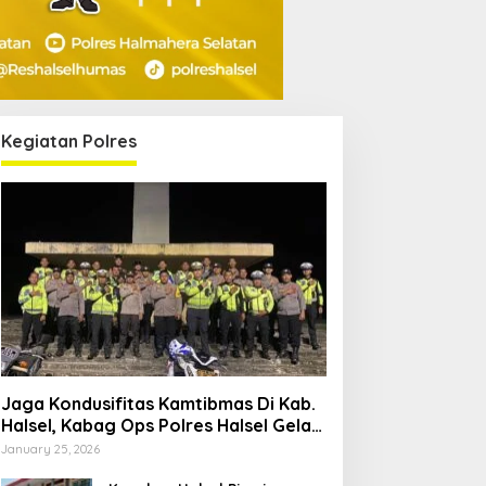
Kegiatan Polres
Jaga Kondusifitas Kamtibmas Di Kab.
Halsel, Kabag Ops Polres Halsel Gelar
Patroli Cipta Kondisi
January 25, 2026