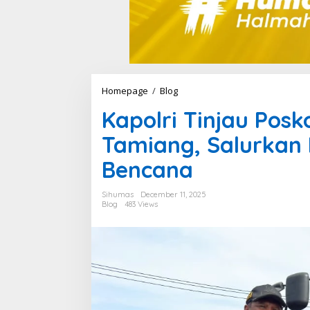
Homepage
/
Blog
K
a
Kapolri Tinjau Pos
p
o
Tamiang, Salurkan
l
r
Bencana
i
T
i
Sihumas
December 11, 2025
n
Blog
483 Views
j
a
u
P
o
s
k
o