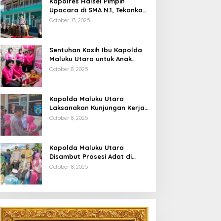
Kapolres Halsel Pimpin
Upacara di SMA N.1, Tekankan
Disiplin Dan Keselamatan
October 13, 2025
Berkendara
Sentuhan Kasih Ibu Kapolda
Maluku Utara untuk Anak
Penyandang Hidrosefalus di
October 8, 2025
Desa Babang
Kapolda Maluku Utara
Laksanakan Kunjungan Kerja
Di Polres Halsel
October 8, 2025
Kapolda Maluku Utara
Disambut Prosesi Adat di
Bumi Saruma
October 8, 2025