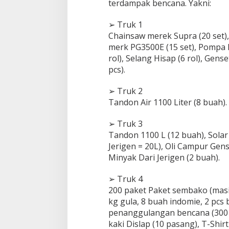
terdampak bencana. Yakni:
n
c
➢ Truk 1
a
n
Chainsaw merek Supra (20 set)
a
merk PG3500E (15 set), Pompa Ro
rol), Selang Hisap (6 rol), Gens
pcs).
➢ Truk 2
Tandon Air 1100 Liter (8 buah).
➢ Truk 3
Tandon 1100 L (12 buah), Solar 2
Jerigen = 20L), Oli Campur Gen
Minyak Dari Jerigen (2 buah).
➢ Truk 4
200 paket Paket sembako (masin
kg gula, 8 buah indomie, 2 pcs bi
penanggulangan bencana (300 pcs
kaki Dislap (10 pasang), T-Shirt 