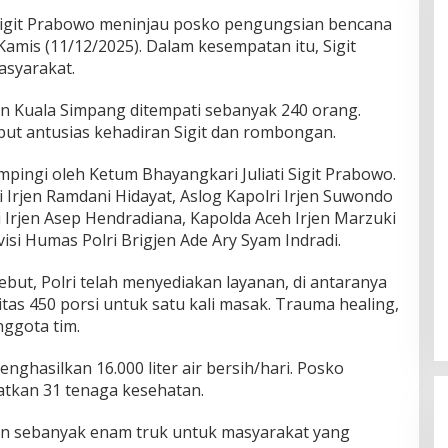
o Sigit Prabowo meninjau posko pengungsian bencana
Kamis (11/12/2025). Dalam kesempatan itu, Sigit
syarakat.
n Kuala Simpang ditempati sebanyak 240 orang.
t antusias kehadiran Sigit dan rombongan.
mpingi oleh Ketum Bhayangkari Juliati Sigit Prabowo.
Irjen Ramdani Hidayat, Aslog Kapolri Irjen Suwondo
 Irjen Asep Hendradiana, Kapolda Aceh Irjen Marzuki
isi Humas Polri Brigjen Ade Ary Syam Indradi.
but, Polri telah menyediakan layanan, di antaranya
as 450 porsi untuk satu kali masak. Trauma healing,
ggota tim.
nghasilkan 16.000 liter air bersih/hari. Posko
atkan 31 tenaga kesehatan.
an sebanyak enam truk untuk masyarakat yang