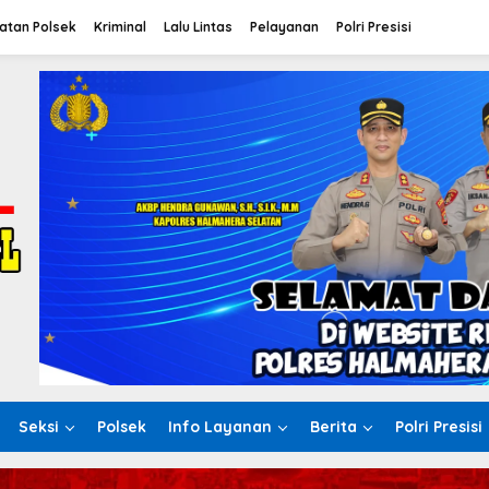
atan Polsek
Kriminal
Lalu Lintas
Pelayanan
Polri Presisi
Seksi
Polsek
Info Layanan
Berita
Polri Presisi