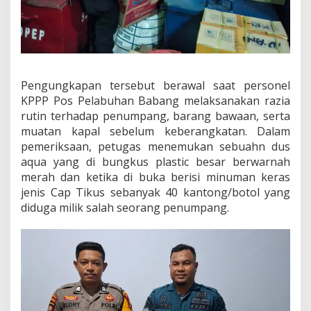
n
L
i
t
e
r
Pengungkapan tersebut berawal saat personel
M
i
KPPP Pos Pelabuhan Babang melaksanakan razia
r
rutin terhadap penumpang, barang bawaan, serta
a
muatan kapal sebelum keberangkatan. Dalam
s
pemeriksaan, petugas menemukan sebuahn dus
C
aqua yang di bungkus plastic besar berwarnah
a
p
merah dan ketika di buka berisi minuman keras
T
jenis Cap Tikus sebanyak 40 kantong/botol yang
i
diduga milik salah seorang penumpang.
k
u
s
T
u
j
u
a
n