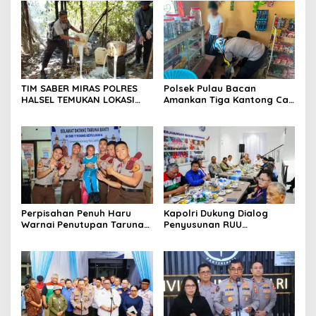
TIM SABER MIRAS POLRES
Polsek Pulau Bacan
HALSEL TEMUKAN LOKASI
Amankan Tiga Kantong Cap
PENYULINGAN CAP TIKUS DI
Tikus dari Kios Warga di
DESA MARABOSE
Desa Tomori
Perpisahan Penuh Haru
Kapolri Dukung Dialog
Warnai Penutupan Taruna
Penyusunan RUU
Bakti Akpol di Tidore
Ketenagakerjaan, Siap Jadi
Kepulauan
Jembatan Aspirasi Buruh