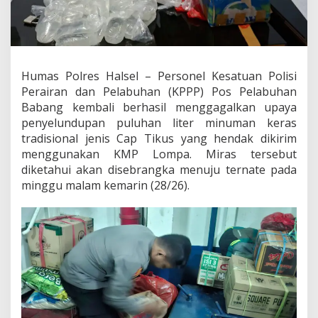
i
G
a
g
a
l
Humas Polres Halsel – Personel Kesatuan Polisi
k
Perairan dan Pelabuhan (KPPP) Pos Pelabuhan
a
Babang kembali berhasil menggagalkan upaya
n
penyelundupan puluhan liter minuman keras
P
tradisional jenis Cap Tikus yang hendak dikirim
e
n
menggunakan KMP Lompa. Miras tersebut
g
diketahui akan disebrangka menuju ternate pada
i
minggu malam kemarin (28/26).
r
i
m
a
n
P
u
l
u
h
a