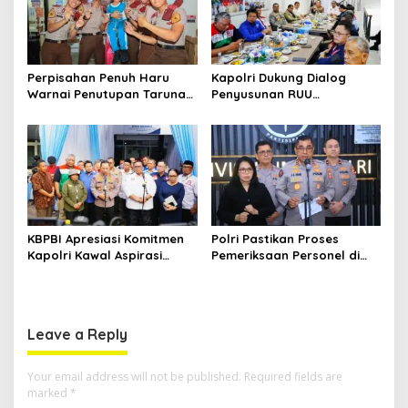
Perpisahan Penuh Haru
Kapolri Dukung Dialog
Warnai Penutupan Taruna
Penyusunan RUU
Bakti Akpol di Tidore
Ketenagakerjaan, Siap Jadi
Kepulauan
Jembatan Aspirasi Buruh
KBPBI Apresiasi Komitmen
Polri Pastikan Proses
Kapolri Kawal Aspirasi
Pemeriksaan Personel di
dalam Pembahasan RUU
Aceh Dilaksanakan Secara
Ketenagakerjaan
Profesional dan
Transparan
Leave a Reply
Your email address will not be published.
Required fields are
marked
*