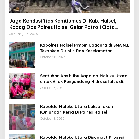
Jaga Kondusifitas Kamtibmas Di Kab. Halsel,
Kabag Ops Polres Halsel Gelar Patroli Cipta
Kondisi
January 25, 2026
Kapolres Halsel Pimpin Upacara di SMA N.1,
Tekankan Disiplin Dan Keselamatan
Berkendara
October 13, 2025
Sentuhan Kasih Ibu Kapolda Maluku Utara
untuk Anak Penyandang Hidrosefalus di
Desa Babang
October 8, 2025
Kapolda Maluku Utara Laksanakan
Kunjungan Kerja Di Polres Halsel
October 8, 2025
Kapolda Maluku Utara Disambut Prosesi