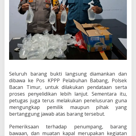
T
e
r
n
a
t
e
Seluruh barang bukti langsung diamankan dan
dibawa ke Pos KPPP Pelabuhan Babang, Polsek
Bacan Timur, untuk dilakukan pendataan serta
proses penyelidikan lebih lanjut. Sementara itu,
petugas juga terus melakukan penelusuran guna
mengungkap pemilik maupun pihak yang
bertanggung jawab atas barang tersebut.
Pemeriksaan terhadap penumpang, barang
bawaan, dan muatan kapal merupakan kegiatan