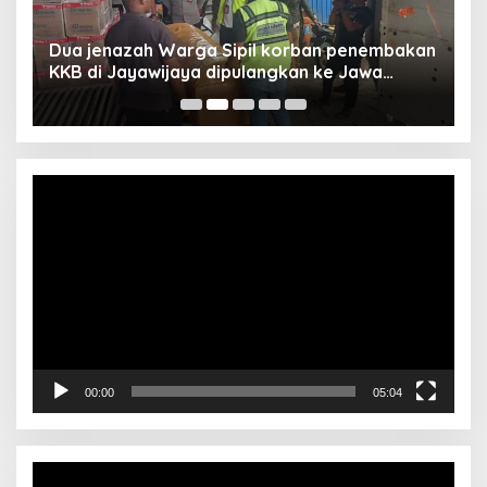
Dua jenazah Warga Sipil korban penembakan
L
KKB di Jayawijaya dipulangkan ke Jawa
P
Barat, Kaops Damai Cartenz: Kami terus buru
pelakunya
Video
Player
00:00
05:04
Video