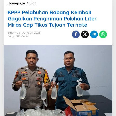
Homepage
/
Blog
K
P
KPPP Pelabuhan Babang Kembali
P
P
Gagalkan Pengiriman Puluhan Liter
P
Miras Cap Tikus Tujuan Ternate
e
l
Sihumas
June 29, 2026
a
Blog
188 Views
b
u
h
a
n
B
a
b
a
n
g
K
e
m
b
a
l