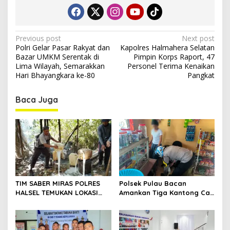
P
Previous post
Next post
Polri Gelar Pasar Rakyat dan
Kapolres Halmahera Selatan
o
Bazar UMKM Serentak di
Pimpin Korps Raport, 47
s
Lima Wilayah, Semarakkan
Personel Terima Kenaikan
Hari Bhayangkara ke-80
Pangkat
t
n
Baca Juga
a
v
i
g
a
t
TIM SABER MIRAS POLRES
Polsek Pulau Bacan
HALSEL TEMUKAN LOKASI
Amankan Tiga Kantong Cap
i
PENYULINGAN CAP TIKUS DI
Tikus dari Kios Warga di
o
DESA MARABOSE
Desa Tomori
n