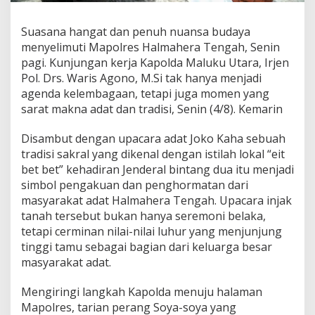
k
u
Suasana hangat dan penuh nuansa budaya
U
menyelimuti Mapolres Halmahera Tengah, Senin
t
a
pagi. Kunjungan kerja Kapolda Maluku Utara, Irjen
r
Pol. Drs. Waris Agono, M.Si tak hanya menjadi
a
agenda kelembagaan, tetapi juga momen yang
d
sarat makna adat dan tradisi, Senin (4/8). Kemarin
i
H
a
Disambut dengan upacara adat Joko Kaha sebuah
l
tradisi sakral yang dikenal dengan istilah lokal “eit
m
bet bet” kehadiran Jenderal bintang dua itu menjadi
a
simbol pengakuan dan penghormatan dari
h
masyarakat adat Halmahera Tengah. Upacara injak
e
r
tanah tersebut bukan hanya seremoni belaka,
a
tetapi cerminan nilai-nilai luhur yang menjunjung
T
tinggi tamu sebagai bagian dari keluarga besar
e
masyarakat adat.
n
g
a
Mengiringi langkah Kapolda menuju halaman
h
Mapolres, tarian perang Soya-soya yang
d