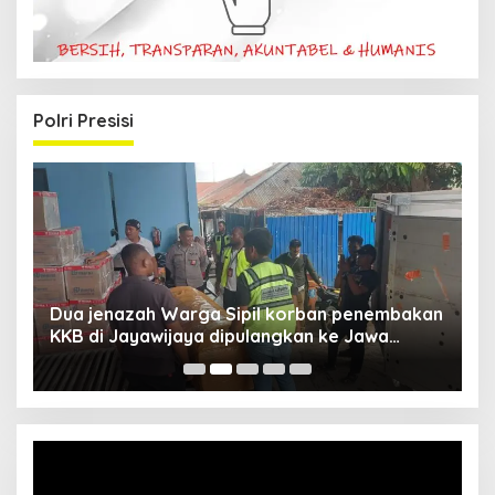
Polri Presisi
Dua jenazah Warga Sipil korban penembakan
L
KKB di Jayawijaya dipulangkan ke Jawa
P
Barat, Kaops Damai Cartenz: Kami terus buru
pelakunya
Video
Player