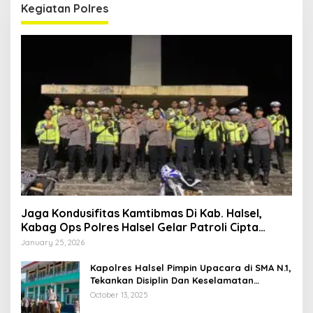
Kegiatan Polres
Jaga Kondusifitas Kamtibmas Di Kab. Halsel,
Kabag Ops Polres Halsel Gelar Patroli Cipta
Kondisi
January 25, 2026
Kapolres Halsel Pimpin Upacara di SMA N.1,
Tekankan Disiplin Dan Keselamatan
Berkendara
October 13, 2025