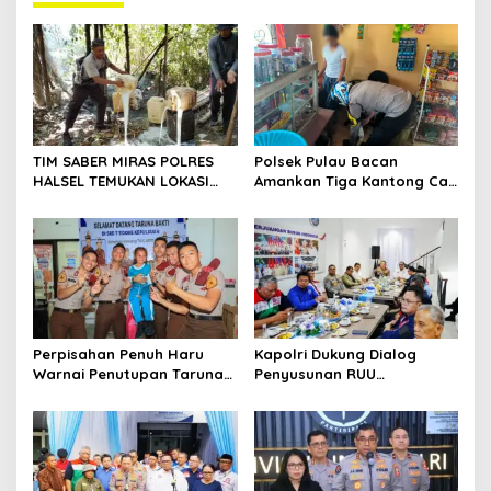
a
v
i
g
a
t
TIM SABER MIRAS POLRES
Polsek Pulau Bacan
HALSEL TEMUKAN LOKASI
Amankan Tiga Kantong Cap
i
PENYULINGAN CAP TIKUS DI
Tikus dari Kios Warga di
o
DESA MARABOSE
Desa Tomori
n
Perpisahan Penuh Haru
Kapolri Dukung Dialog
Warnai Penutupan Taruna
Penyusunan RUU
Bakti Akpol di Tidore
Ketenagakerjaan, Siap Jadi
Kepulauan
Jembatan Aspirasi Buruh