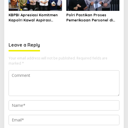
KBPBI Apresiasi Komitmen
Polri Pastikan Proses
Kapolri Kawal Aspirasi
Pemeriksaan Personel di
dalam Pembahasan RUU
Aceh Dilaksanakan Secara
Ketenagakerjaan
Profesional dan
Transparan
Leave a Reply
Your email address will not be published.
Required fields are
marked
*