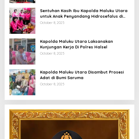
Sentuhan Kasih Ibu Kapolda Maluku Utara
untuk Anak Penyandang Hidrosefalus di
Desa Babang
October 8, 2025
Kapolda Maluku Utara Laksanakan
Kunjungan Kerja Di Polres Halsel
October 8, 2025
Kapolda Maluku Utara Disambut Prosesi
Adat di Bumi Saruma
October 8, 2025