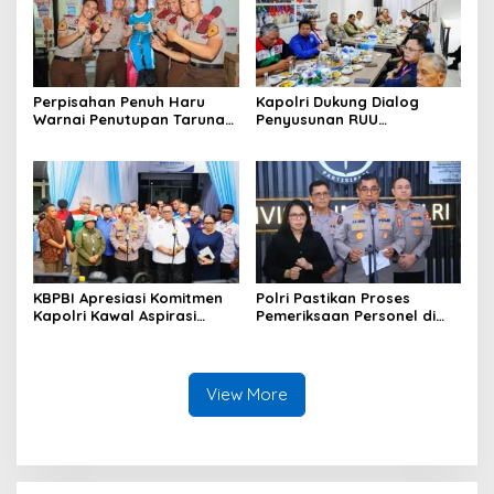
Perpisahan Penuh Haru
Kapolri Dukung Dialog
Warnai Penutupan Taruna
Penyusunan RUU
Bakti Akpol di Tidore
Ketenagakerjaan, Siap Jadi
Kepulauan
Jembatan Aspirasi Buruh
KBPBI Apresiasi Komitmen
Polri Pastikan Proses
Kapolri Kawal Aspirasi
Pemeriksaan Personel di
dalam Pembahasan RUU
Aceh Dilaksanakan Secara
Ketenagakerjaan
Profesional dan
Transparan
View More