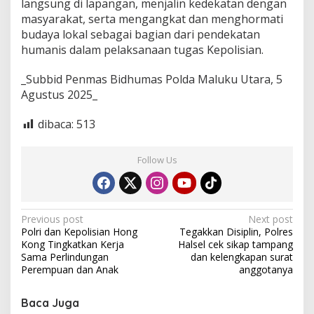
langsung di lapangan, menjalin kedekatan dengan
masyarakat, serta mengangkat dan menghormati
budaya lokal sebagai bagian dari pendekatan
humanis dalam pelaksanaan tugas Kepolisian.
_Subbid Penmas Bidhumas Polda Maluku Utara, 5
Agustus 2025_
dibaca:
513
Follow Us
P
Previous post
Next post
Polri dan Kepolisian Hong
Tegakkan Disiplin, Polres
o
Kong Tingkatkan Kerja
Halsel cek sikap tampang
s
Sama Perlindungan
dan kelengkapan surat
Perempuan dan Anak
anggotanya
t
n
Baca Juga