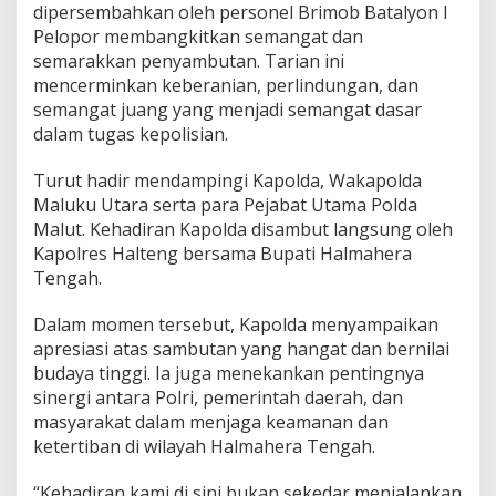
dipersembahkan oleh personel Brimob Batalyon I
i
Pelopor membangkitkan semangat dan
w
a
semarakkan penyambutan. Tarian ini
r
mencerminkan keberanian, perlindungan, dan
n
semangat juang yang menjadi semangat dasar
a
dalam tugas kepolisian.
i
P
e
Turut hadir mendampingi Kapolda, Wakapolda
n
Maluku Utara serta para Pejabat Utama Polda
y
Malut. Kehadiran Kapolda disambut langsung oleh
a
Kapolres Halteng bersama Bupati Halmahera
m
Tengah.
b
u
t
Dalam momen tersebut, Kapolda menyampaikan
a
apresiasi atas sambutan yang hangat dan bernilai
n
budaya tinggi. Ia juga menekankan pentingnya
A
sinergi antara Polri, pemerintah daerah, dan
d
a
masyarakat dalam menjaga keamanan dan
t
ketertiban di wilayah Halmahera Tengah.
“Kehadiran kami di sini bukan sekedar menjalankan