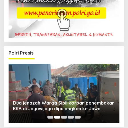
Polri Presisi
Dua jenazah Warga Sipil korban penembakan
L
KKB di Jayawijaya dipulangkan ke Jawa
P
Barat, Kaops Damai Cartenz: Kami terus buru
pelakunya