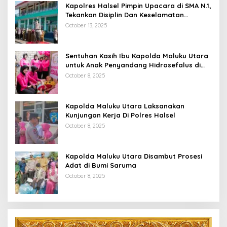
Kapolres Halsel Pimpin Upacara di SMA N.1,
Tekankan Disiplin Dan Keselamatan
Berkendara
October 13, 2025
Sentuhan Kasih Ibu Kapolda Maluku Utara
untuk Anak Penyandang Hidrosefalus di
Desa Babang
October 8, 2025
Kapolda Maluku Utara Laksanakan
Kunjungan Kerja Di Polres Halsel
October 8, 2025
Kapolda Maluku Utara Disambut Prosesi
Adat di Bumi Saruma
October 8, 2025