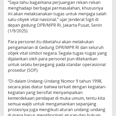
“Saya tahu bagaimana perjuangan rekan-rekan
a
menghadapi berbagai permasalahan, khususnya
n
ini akan melaksanakan tugas untuk menjaga salah
a
n
satu obyek vital nasional,” ujar Jenderal Sigit di
D
depan gedung DPR/MPR RI, Jakarta Pusat, Senin
P
(1/9/2025).
R
/
Para personel itu diketahui akan melakukan
M
P
pengamanan di Gedung DPR/MPR RI dan seluruh
R
objek vital simbol negara. Segala tugas-tugas yang
R
dijalankan oleh para personel pun ditekankan
I
untuk selalu berpegang pada standar operasional
prosedur (SOP).
“Di dalam Undang-Undang Nomor 9 tahun 1998,
secara jelas diatur bahwa terkait dengan kegiatan-
kegiatan yang bersifat menyampaikan
kemerdekaan pendapat di muka umum, tentu kita
semua wajib untuk mengamankan sepanjang
prosesnya juga mengikuti aturan undang-undang
di mana harus menghormati aturan dan hukum