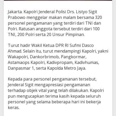
B
e
Jakarta. Kapolri Jenderal Polisi Drs. Listyo Sigit
r
Prabowo menggelar makan malam bersama 320
i
M
personel pengamanan yang terdiri dari TNI dan
o
Polri. Ratusan anggota tersebut terdiri dari 100
t
TNI, 200 Polri serta 20 Unsur Pimpinan.
i
v
Turut hadir Wakil Ketua DPR RI Sufmi Dasco
a
s
Ahmad. Selain itu, turut mendampingi Kapolri, yakni
i
Wakapolri, Dankorbrimob, Pangkormar,
P
Astamaops Kapolri, Kadivpropam, Kadivhumas,
a
Danpasmar 1, serta Kapolda Metro Jaya.
s
u
k
Kepada para personel pengamanan tersebut,
a
Jenderal Sigit mengapresiasi pengamanan
n
terhadap objek vital yang telah dilakukan. Kapolri
P
pun mengucapkan terima kasih kepada seluruh
e
personel yang selama beberapa hari ini bekerja
n
g
keras.
a
m