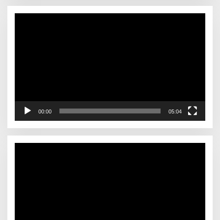
Video
Player
00:00
05:04
Video
Player