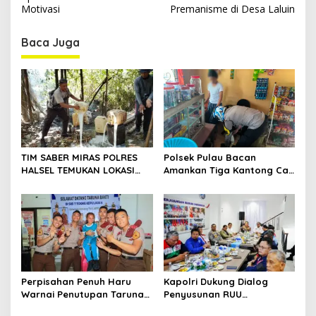
s
Motivasi
Premanisme di Desa Laluin
t
n
Baca Juga
a
v
i
g
a
t
TIM SABER MIRAS POLRES
Polsek Pulau Bacan
HALSEL TEMUKAN LOKASI
Amankan Tiga Kantong Cap
i
PENYULINGAN CAP TIKUS DI
Tikus dari Kios Warga di
o
DESA MARABOSE
Desa Tomori
n
Perpisahan Penuh Haru
Kapolri Dukung Dialog
Warnai Penutupan Taruna
Penyusunan RUU
Bakti Akpol di Tidore
Ketenagakerjaan, Siap Jadi