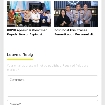
Kepulauan
Jembatan Aspirasi Buruh
KBPBI Apresiasi Komitmen
Polri Pastikan Proses
Kapolri Kawal Aspirasi
Pemeriksaan Personel di
dalam Pembahasan RUU
Aceh Dilaksanakan Secara
Ketenagakerjaan
Profesional dan
Transparan
Leave a Reply
Your email address will not be published.
Required fields are
marked
*