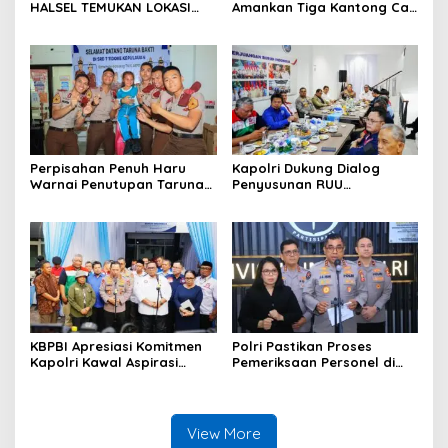
HALSEL TEMUKAN LOKASI
Amankan Tiga Kantong Cap
PENYULINGAN CAP TIKUS DI
Tikus dari Kios Warga di
DESA MARABOSE
Desa Tomori
Perpisahan Penuh Haru
Kapolri Dukung Dialog
Warnai Penutupan Taruna
Penyusunan RUU
Bakti Akpol di Tidore
Ketenagakerjaan, Siap Jadi
Kepulauan
Jembatan Aspirasi Buruh
KBPBI Apresiasi Komitmen
Polri Pastikan Proses
Kapolri Kawal Aspirasi
Pemeriksaan Personel di
dalam Pembahasan RUU
Aceh Dilaksanakan Secara
Ketenagakerjaan
Profesional dan
Transparan
View More