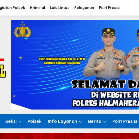
giatan Polsek
Kriminal
Lalu Lintas
Pelayanan
Polri Presisi
Seksi
Polsek
Info Layanan
Berita
Polri Presisi