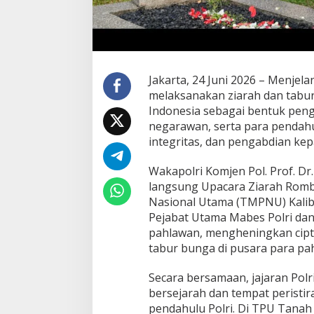
o
l
r
i
P
i
Jakarta, 24 Juni 2026 – Menjel
m
melaksanakan ziarah dan tabur
p
i
Indonesia sebagai bentuk pen
n
negarawan, serta para pendahul
Z
integritas, dan pengabdian kep
i
a
Wakapolri Komjen Pol. Prof. Dr.
r
a
langsung Upacara Ziarah Rom
h
Nasional Utama (TMPNU) Kalibat
N
Pejabat Utama Mabes Polri da
a
pahlawan, mengheningkan cipt
s
i
tabur bunga di pusara para pa
o
n
Secara bersamaan, jajaran Polr
a
bersejarah dan tempat peristi
l
pendahulu Polri. Di TPU Tanah 
M