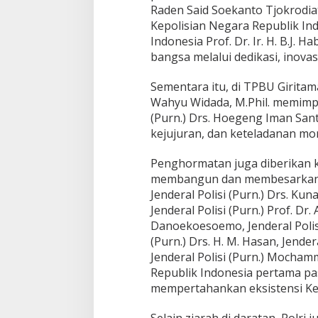
e
Raden Said Soekanto Tjokrodia
n
Kepolisian Negara Republik In
j
Indonesia Prof. Dr. Ir. H. B.J.
e
bangsa melalui dedikasi, inova
l
a
n
Sementara itu, di TPBU Giritam
g
Wahyu Widada, M.Phil. memimpi
H
(Purn.) Drs. Hoegeng Iman Sant
a
kejujuran, dan keteladanan mor
r
i
B
Penghormatan juga diberikan k
h
membangun dan membesarkan ins
a
Jenderal Polisi (Purn.) Drs. Kun
y
Jenderal Polisi (Purn.) Prof. Dr.
a
Danoekoesoemo, Jenderal Polisi
n
g
(Purn.) Drs. H. M. Hasan, Jender
k
Jenderal Polisi (Purn.) Mocha
a
Republik Indonesia pertama pa
r
mempertahankan eksistensi Ke
a
k
e