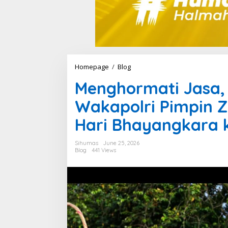
Homepage
/
Blog
M
e
Menghormati Jasa,
n
g
Wakapolri Pimpin Z
h
o
Hari Bhayangkara 
r
m
a
Sihumas
June 25, 2026
t
Blog
441 Views
i
J
a
s
a
,
M
e