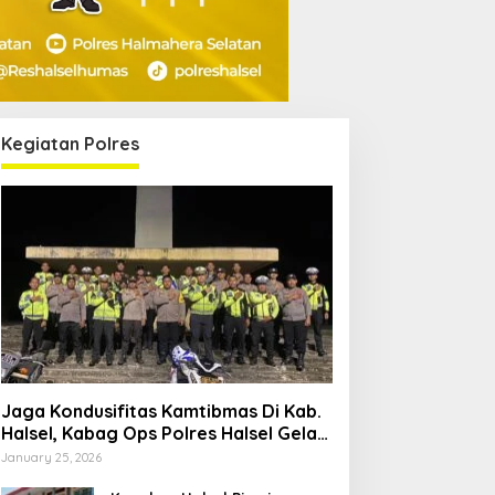
Kegiatan Polres
Jaga Kondusifitas Kamtibmas Di Kab.
Halsel, Kabag Ops Polres Halsel Gelar
Patroli Cipta Kondisi
January 25, 2026