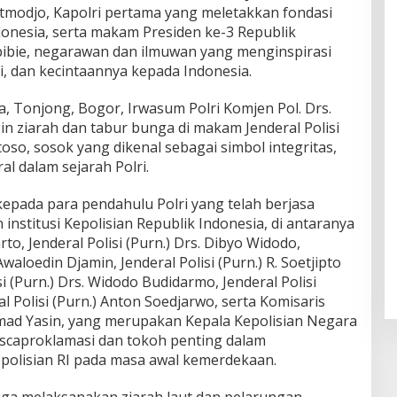
tmodjo, Kapolri pertama yang meletakkan fondasi
donesia, serta makam Presiden ke-3 Republik
 Habibie, negarawan dan ilmuwan yang menginspirasi
si, dan kecintaannya kepada Indonesia.
a, Tonjong, Bogor, Irwasum Polri Komjen Pol. Drs.
n ziarah dan tabur bunga di makam Jenderal Polisi
oso, sosok yang dikenal sebagai simbol integritas,
al dalam sejarah Polri.
epada para pendahulu Polri yang telah berjasa
titusi Kepolisian Republik Indonesia, di antaranya
arto, Jenderal Polisi (Purn.) Drs. Dibyo Widodo,
 Awaloedin Djamin, Jenderal Polisi (Purn.) R. Soetjipto
 (Purn.) Drs. Widodo Budidarmo, Jenderal Polisi
al Polisi (Purn.) Anton Soedjarwo, serta Komisaris
mmad Yasin, yang merupakan Kepala Kepolisian Negara
scaproklamasi dan tokoh penting dalam
polisian RI pada masa awal kemerdekaan.