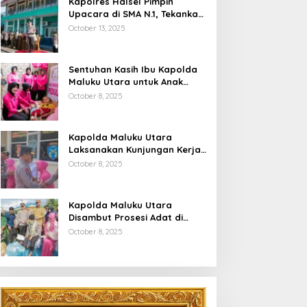
Kapolres Halsel Pimpin
Upacara di SMA N.1, Tekankan
Disiplin Dan Keselamatan
October 13, 2025
Berkendara
Sentuhan Kasih Ibu Kapolda
Maluku Utara untuk Anak
Penyandang Hidrosefalus di
October 8, 2025
Desa Babang
Kapolda Maluku Utara
Laksanakan Kunjungan Kerja
Di Polres Halsel
October 8, 2025
Kapolda Maluku Utara
Disambut Prosesi Adat di
Bumi Saruma
October 8, 2025