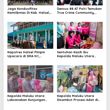
Jaga Kondusifitas
Densus 88 AT Polri Temukan
Kamtibmas Di Kab. Halsel,
True Crime Community,
Kabag Ops Polres Halsel
Anak-anak Rentan
Gelar Patroli Cipta Kondisi
Terpapar Kekerasan di
Ruang Digital
Kapolres Halsel Pimpin
Sentuhan Kasih Ibu
Upacara di SMA N.1,
Kapolda Maluku Utara
Tekankan Disiplin Dan
untuk Anak Penyandang
Keselamatan Berkendara
Hidrosefalus di Desa
Babang
Kapolda Maluku Utara
Kapolda Maluku Utara
Laksanakan Kunjungan
Disambut Prosesi Adat di
Kerja Di Polres Halsel
Bumi Saruma