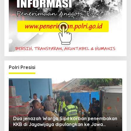
Polri Presisi
Dua jenazah Warga Sipil korban penembakan
L
KKB di Jayawijaya dipulangkan ke Jawa
P
Barat, Kaops Damai Cartenz: Kami terus buru