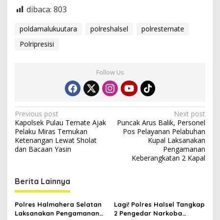
dibaca:
803
a
r
a
poldamalukuutara
polreshalsel
polresternate
R
Polripresisi
o
d
a
D
Follow Us
u
a
T
a
P
Previous post
Next post
n
Kapolsek Pulau Ternate Ajak
Puncak Arus Balik, Personel
p
o
Pelaku Miras Temukan
Pos Pelayanan Pelabuhan
a
s
Ketenangan Lewat Sholat
Kupal Laksanakan
H
dan Bacaan Yasin
Pengamanan
e
t
Keberangkatan 2 Kapal
l
n
m
d
Berita Lainnya
a
a
n
v
K
Polres Halmahera Selatan
Lagi! Polres Halsel Tangkap
i
n
Laksanakan Pengamanan
2 Pengedar Narkoba