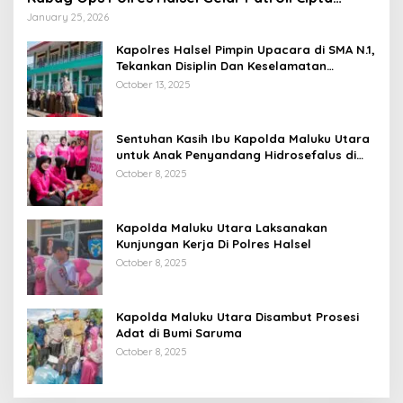
Kondisi
January 25, 2026
Kapolres Halsel Pimpin Upacara di SMA N.1,
Tekankan Disiplin Dan Keselamatan
Berkendara
October 13, 2025
Sentuhan Kasih Ibu Kapolda Maluku Utara
untuk Anak Penyandang Hidrosefalus di
Desa Babang
October 8, 2025
Kapolda Maluku Utara Laksanakan
Kunjungan Kerja Di Polres Halsel
October 8, 2025
Kapolda Maluku Utara Disambut Prosesi
Adat di Bumi Saruma
October 8, 2025