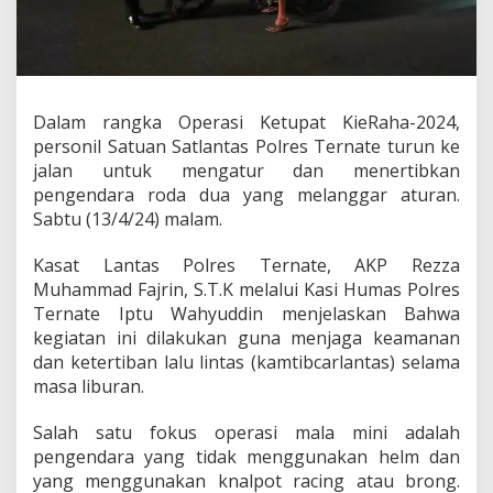
4
,
S
a
t
l
Dalam rangka Operasi Ketupat KieRaha-2024,
a
personil Satuan Satlantas Polres Ternate turun ke
n
jalan untuk mengatur dan menertibkan
t
pengendara roda dua yang melanggar aturan.
a
s
Sabtu (13/4/24) malam.
P
o
Kasat Lantas Polres Ternate, AKP Rezza
l
Muhammad Fajrin, S.T.K melalui Kasi Humas Polres
r
Ternate Iptu Wahyuddin menjelaskan Bahwa
e
s
kegiatan ini dilakukan guna menjaga keamanan
T
dan ketertiban lalu lintas (kamtibcarlantas) selama
e
masa liburan.
r
n
Salah satu fokus operasi mala mini adalah
a
t
pengendara yang tidak menggunakan helm dan
e
yang menggunakan knalpot racing atau brong.
G