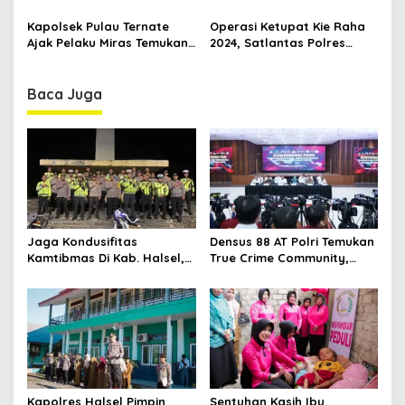
a
g
Pelepasan Calon Jamaah
Golongan Satu
l
Haji di Pelabuhan Kupal
Kapolsek Pulau Ternate
Operasi Ketupat Kie Raha
a
p
Ajak Pelaku Miras Temukan
2024, Satlantas Polres
o
t
Ketenangan Lewat Sholat
Ternate Terapkan Teguran
t
dan Bacaan Yasin
Simpatik untuk Masyarakat
i
R
Pelanggar Aturan Berlalu
Baca Juga
a
o
Lintas
c
n
i
n
g
Jaga Kondusifitas
Densus 88 AT Polri Temukan
Kamtibmas Di Kab. Halsel,
True Crime Community,
Kabag Ops Polres Halsel
Anak-anak Rentan
Gelar Patroli Cipta Kondisi
Terpapar Kekerasan di
Ruang Digital
Kapolres Halsel Pimpin
Sentuhan Kasih Ibu