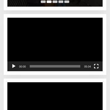
pelakunya
Video
Player
00:00
05:04
Video
Player