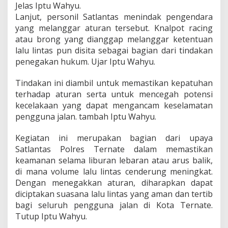
Jelas Iptu Wahyu.
e
Lanjut, personil Satlantas menindak pengendara
n
c
yang melanggar aturan tersebut. Knalpot racing
a
atau brong yang dianggap melanggar ketentuan
r
lalu lintas pun disita sebagai bagian dari tindakan
k
penegakan hukum. Ujar Iptu Wahyu.
a
n
P
Tindakan ini diambil untuk memastikan kepatuhan
e
terhadap aturan serta untuk mencegah potensi
n
kecelakaan yang dapat mengancam keselamatan
e
pengguna jalan. tambah Iptu Wahyu.
r
t
i
Kegiatan ini merupakan bagian dari upaya
b
Satlantas Polres Ternate dalam memastikan
a
keamanan selama liburan lebaran atau arus balik,
n
di mana volume lalu lintas cenderung meningkat.
P
Dengan menegakkan aturan, diharapkan dapat
e
n
diciptakan suasana lalu lintas yang aman dan tertib
g
bagi seluruh pengguna jalan di Kota Ternate.
e
Tutup Iptu Wahyu.
n
d