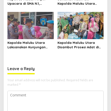
Upacara di SMA N.1,
Kapolda Maluku Utara
Tekankan Disiplin Dan
untuk Anak Penyandang
Keselamatan Berkendara
Hidrosefalus di Desa
Babang
Kapolda Maluku Utara
Kapolda Maluku Utara
Laksanakan Kunjungan
Disambut Prosesi Adat di
Kerja Di Polres Halsel
Bumi Saruma
Leave a Reply
Your email address will not be published.
Required fields are
marked
*