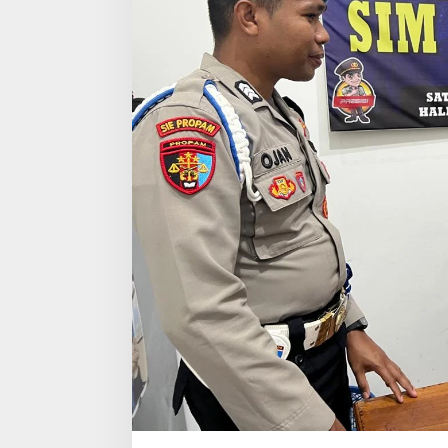
Y
A
N
A
N
P
O
L
R
E
S
H
A
L
S
E
L
B
E
R
J
A
L
A
N