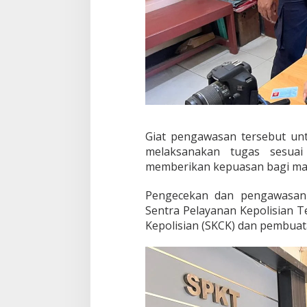
L
L
A
K
S
A
N
A
K
A
N
Giat pengawasan tersebut unt
P
melaksanakan tugas sesuai
E
memberikan kepuasan bagi mas
N
G
E
Pengecekan dan pengawasan 
C
Sentra Pelayanan Kepolisian 
E
Kepolisian (SKCK) dan pembuat
K
A
N