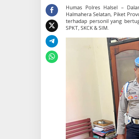
P
Humas Polres Halsel – Dala
R
Halmahera Selatan, Piket Prov
I
M
terhadap personil yang bertu
A
SPKT, SKCK & SIM.
,
S
I
P
R
O
P
A
M
P
O
L
R
E
S
H
A
L
S
E