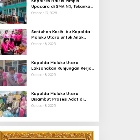
Kapolres Halsel Pimpin
Upacara di SMA N.1, Tekankan
Disiplin Dan Keselamatan
October 13, 2025
Berkendara
Sentuhan Kasih Ibu Kapolda
Maluku Utara untuk Anak
Penyandang Hidrosefalus di
October 8, 2025
Desa Babang
Kapolda Maluku Utara
Laksanakan Kunjungan Kerja
Di Polres Halsel
October 8, 2025
Kapolda Maluku Utara
Disambut Prosesi Adat di
Bumi Saruma
October 8, 2025