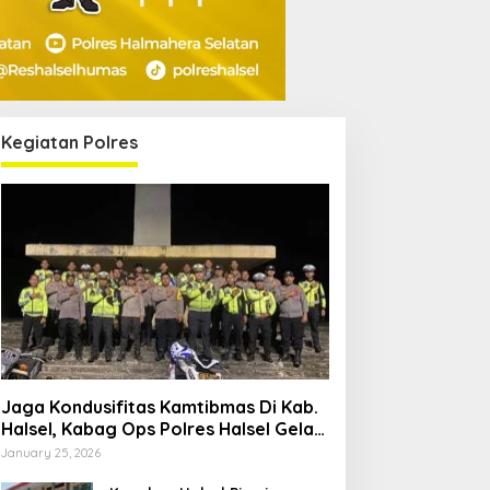
Kegiatan Polres
Jaga Kondusifitas Kamtibmas Di Kab.
Halsel, Kabag Ops Polres Halsel Gelar
Patroli Cipta Kondisi
January 25, 2026