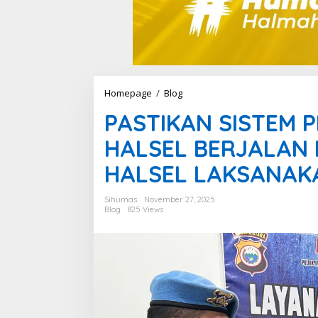
Homepage
/
Blog
P
A
PASTIKAN SISTEM 
S
T
HALSEL BERJALAN 
I
K
HALSEL LAKSANAK
A
N
S
Sihumas
November 27, 2025
I
Blog
825 Views
S
T
E
M
P
E
L
A