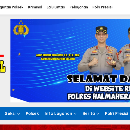
giatan Polsek
Kriminal
Lalu Lintas
Pelayanan
Polri Presisi
Seksi
Polsek
Info Layanan
Berita
Polri Presisi