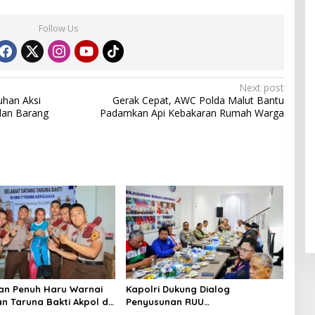
Follow Us
Next post
uhan Aksi
Gerak Cepat, AWC Polda Malut Bantu
dan Barang
Padamkan Api Kebakaran Rumah Warga
an Penuh Haru Warnai
Kapolri Dukung Dialog
n Taruna Bakti Akpol di
Penyusunan RUU
epulauan
Ketenagakerjaan, Siap Jadi