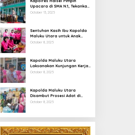
Kapolres Halsel Pimpin
Upacara di SMA N.1, Tekankan
Disiplin Dan Keselamatan
October 13, 2025
Berkendara
Sentuhan Kasih Ibu Kapolda
Maluku Utara untuk Anak
Penyandang Hidrosefalus di
October 8, 2025
Desa Babang
Kapolda Maluku Utara
Laksanakan Kunjungan Kerja
Di Polres Halsel
October 8, 2025
Kapolda Maluku Utara
Disambut Prosesi Adat di
Bumi Saruma
October 8, 2025