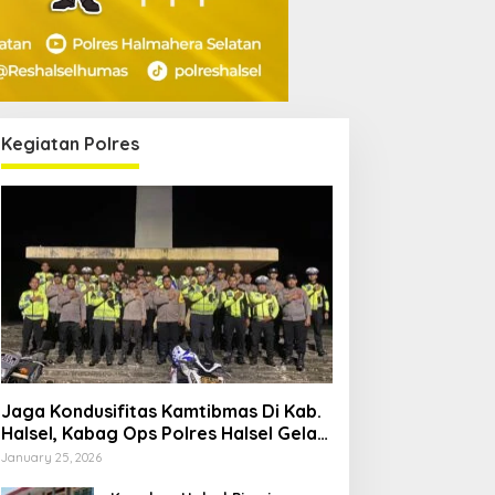
Kegiatan Polres
Jaga Kondusifitas Kamtibmas Di Kab.
Halsel, Kabag Ops Polres Halsel Gelar
Patroli Cipta Kondisi
January 25, 2026