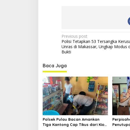
m
p
a
k
B
a
n
P
Previous post
j
Polisi Tetapkan 53 Tersangka Kerus
o
i
Unras di Makassar, Ungkap Modus 
r
s
Bukti
d
t
i
Baca Juga
B
n
a
a
l
i
v
i
g
a
t
Polsek Pulau Bacan Amankan
Perpisah
i
Tiga Kantong Cap Tikus dari Kios
Penutupa
Warga di Desa Tomori
Tidore K