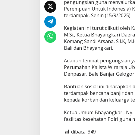
pengungsian guna menyalurkan 
n
Perempuan Untuk Indonesia) K
t
u
terdampak, Senin (15/9/2025).
a
n
Kegiatan ini turut diikuti oleh Kap
u
M.Si., Ketua Bhayangkari Daerah 
n
Komang Sandi Arsana, S.I.K, M.
t
u
Bali dan Bhayangkari.
k
M
Adapun tempat pengungsian yan
a
Perumahan Kalista Wiraraja Ub
s
Denpasar, Bale Banjar Gelogor
y
a
r
Bantuan sosial ini diharapkan
a
terdampak bencana banjir dan
k
kepada korban dan keluarga t
a
t
T
Ketua Umum Bhayangkari, Ny. J
e
fasilitas kesehatan Polri guna
r
d
dibaca:
349
a