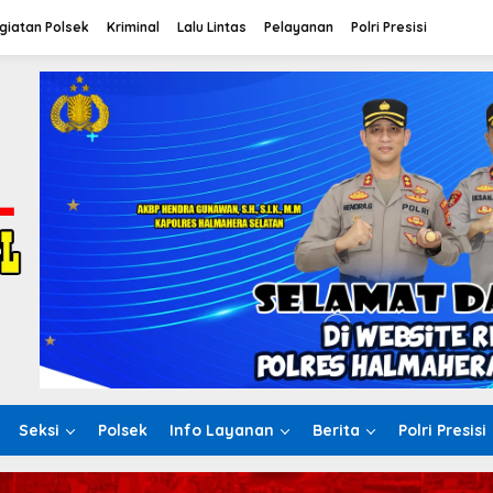
giatan Polsek
Kriminal
Lalu Lintas
Pelayanan
Polri Presisi
Seksi
Polsek
Info Layanan
Berita
Polri Presisi