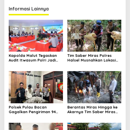
Informasi Lainnya
Kapolda Malut Tegaskan
Tim Saber Miras Polres
Audit Itwasum Polri Jadi
Halsel Musnahkan Lokasi
Momentum Perkuat
Penyulingan Cap Tikus di
Akuntabilitas dan Kinerja
Desa Sawadai
Polsek Pulau Bacan
Berantas Miras Hingga ke
Gagalkan Pengiriman 94
Akarnya Tim Saber Miras
Kantong Miras Jenis Cap
Polres Halsel Kembali
Tikus di Pelabuhan Kupal
Bongkar Penyulingan Cap
Tikus Aktif