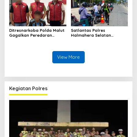
Ditresnarkoba Polda Malut
Satlantas Polres
Gagalkan Peredaran
Halmahera Selatan
Tembakau Sintetis di
Laksanakan Pengaturan
Halmahera Tengah
Arus Lalu Lintas dan
Edukasi Keselamatan di
Kawasan SPBU Bacan
View More
Kegiatan Polres