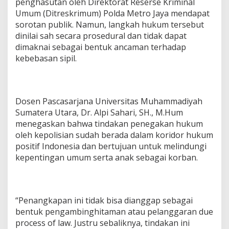
penghasutan oleh Direktorat Reserse Kriminal
a
Umum (Ditreskrimum) Polda Metro Jaya mendapat
n
sorotan publik. Namun, langkah hukum tersebut
A
dinilai sah secara prosedural dan tidak dapat
n
c
dimaknai sebagai bentuk ancaman terhadap
a
kebebasan sipil.
m
a
n
K
e
Dosen Pascasarjana Universitas Muhammadiyah
b
Sumatera Utara, Dr. Alpi Sahari, SH., M.Hum
e
menegaskan bahwa tindakan penegakan hukum
b
oleh kepolisian sudah berada dalam koridor hukum
a
positif Indonesia dan bertujuan untuk melindungi
s
a
kepentingan umum serta anak sebagai korban.
n
S
i
p
“Penangkapan ini tidak bisa dianggap sebagai
i
bentuk pengambinghitaman atau pelanggaran due
process of law. Justru sebaliknya, tindakan ini