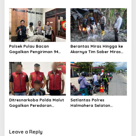
o
Momentum Perkuat
Penyulingan Cap Tikus di
Akuntabilitas dan Kinerja
Desa Sawadai
n
Polsek Pulau Bacan
Berantas Miras Hingga ke
Gagalkan Pengiriman 94
Akarnya Tim Saber Miras
Kantong Miras Jenis Cap
Polres Halsel Kembali
Tikus di Pelabuhan Kupal
Bongkar Penyulingan Cap
Tikus Aktif
Ditresnarkoba Polda Malut
Satlantas Polres
Gagalkan Peredaran
Halmahera Selatan
Tembakau Sintetis di
Laksanakan Pengaturan
Halmahera Tengah
Arus Lalu Lintas dan
Edukasi Keselamatan di
Kawasan SPBU Bacan
Leave a Reply