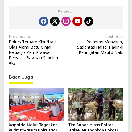
Follow Us
P
Previous post
Next post
Polres Ternate Klarifikasi:
Polantas Menyapa,
o
Olas Alami Batu Ginjal,
Satlantas Halsel Hadir di
s
Keluarga Akui Riwayat
Peringatan Maulid Nabi
Penyakit Bawaan Sebelum
t
Aksi
n
Baca Juga
a
v
i
g
a
t
Kapolda Malut Tegaskan
Tim Saber Miras Polres
i
Audit Itwasum Polri Jadi
Halsel Musnahkan Lokasi