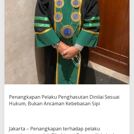
t
a
n
D
i
n
i
l
a
i
S
e
s
u
a
i
H
u
Penangkapan Pelaku Penghasutan Dinilai Sesuai
k
Hukum, Bukan Ancaman Kebebasan Sipi
u
m
,
B
u
Jakarta – Penangkapan terhadap pelaku
k