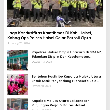
Jaga Kondusifitas Kamtibmas Di Kab. Halsel,
Kabag Ops Polres Halsel Gelar Patroli Cipta
Kondisi
January 25, 2026
Kapolres Halsel Pimpin Upacara di SMA N.1,
Tekankan Disiplin Dan Keselamatan
Berkendara
October 13, 2025
Sentuhan Kasih Ibu Kapolda Maluku Utara
untuk Anak Penyandang Hidrosefalus di
Desa Babang
October 8, 2025
Kapolda Maluku Utara Laksanakan
Kunjungan Kerja Di Polres Halsel