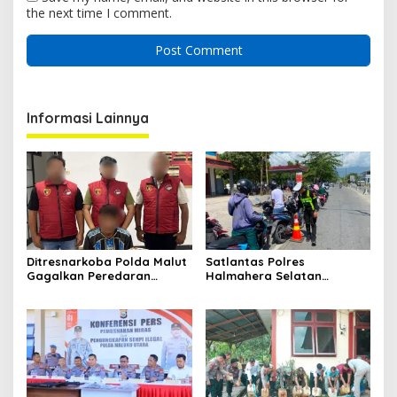
the next time I comment.
Informasi Lainnya
Ditresnarkoba Polda Malut
Satlantas Polres
Gagalkan Peredaran
Halmahera Selatan
Tembakau Sintetis di
Laksanakan Pengaturan
Halmahera Tengah
Arus Lalu Lintas dan
Edukasi Keselamatan di
Kawasan SPBU Bacan