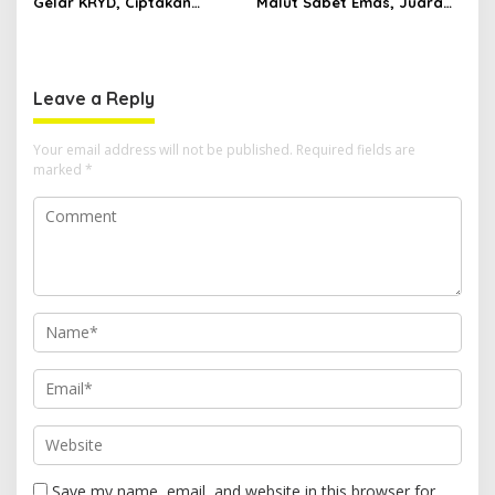
Gelar KRYD, Ciptakan
Malut Sabet Emas, Juara
Situasi Kamtibmas Tetap
Kumite Senior di Liga INKAI
Aman dan Kondusif
Sulut
Leave a Reply
Your email address will not be published.
Required fields are
marked
*
Save my name, email, and website in this browser for