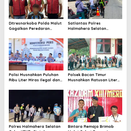
g
a
t
Ditresnarkoba Polda Malut
Satlantas Polres
i
Gagalkan Peredaran
Halmahera Selatan
o
Tembakau Sintetis di
Laksanakan Pengaturan
Halmahera Tengah
Arus Lalu Lintas dan
n
Edukasi Keselamatan di
Kawasan SPBU Bacan
Polisi Musnahkan Puluhan
Polsek Bacan Timur
Ribu Liter Miras Ilegal dan
Musnahkan Ratusan Liter
Ungkap Jaringan
Miras Hasil Razia Rutin,
Peredaran Senjata Api
Wujud Komitmen Menjaga
Lintas Negara
Kamtibmas
Polres Halmahera Selatan
Bintara Remaja Brimob