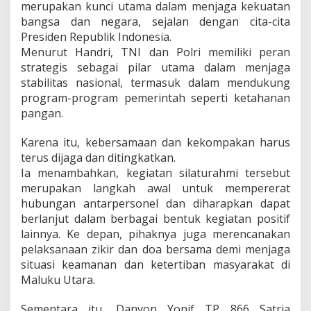
merupakan kunci utama dalam menjaga kekuatan
i
bangsa dan negara, sejalan dengan cita-cita
t
Presiden Republik Indonesia.
m
e
Menurut Handri, TNI dan Polri memiliki peran
n
strategis sebagai pilar utama dalam menjaga
S
stabilitas nasional, termasuk dalam mendukung
i
program-program pemerintah seperti ketahanan
n
e
pangan.
r
g
Karena itu, kebersamaan dan kekompakan harus
i
terus dijaga dan ditingkatkan.
t
Ia menambahkan, kegiatan silaturahmi tersebut
a
s
merupakan langkah awal untuk mempererat
hubungan antarpersonel dan diharapkan dapat
berlanjut dalam berbagai bentuk kegiatan positif
lainnya. Ke depan, pihaknya juga merencanakan
pelaksanaan zikir dan doa bersama demi menjaga
situasi keamanan dan ketertiban masyarakat di
Maluku Utara.
Sementara itu, Danyon Yonif TP 866 Satria