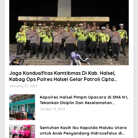
Jaga Kondusifitas Kamtibmas Di Kab. Halsel,
Kabag Ops Polres Halsel Gelar Patroli Cipta
Kondisi
January 25, 2026
Kapolres Halsel Pimpin Upacara di SMA N.1,
Tekankan Disiplin Dan Keselamatan
Berkendara
October 13, 2025
Sentuhan Kasih Ibu Kapolda Maluku Utara
untuk Anak Penyandang Hidrosefalus di