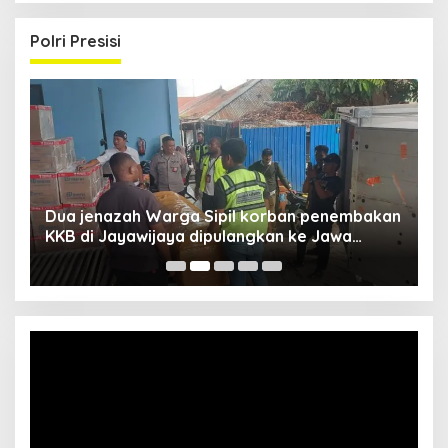
Polri Presisi
Dua jenazah Warga Sipil korban penembakan
L
KKB di Jayawijaya dipulangkan ke Jawa
P
Barat, Kaops Damai Cartenz: Kami terus buru
pelakunya
Video
Player