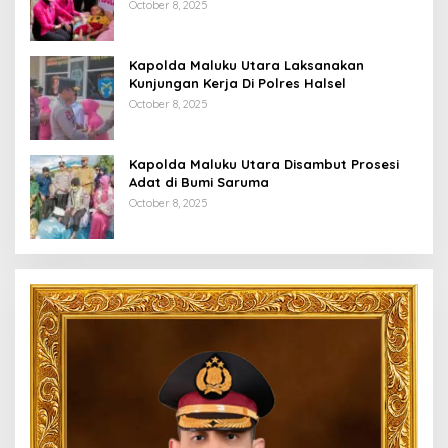
Desa Babang
October 8, 2025
Kapolda Maluku Utara Laksanakan
Kunjungan Kerja Di Polres Halsel
October 8, 2025
Kapolda Maluku Utara Disambut Prosesi
Adat di Bumi Saruma
October 8, 2025