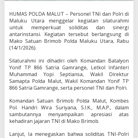
l
r
HUMAS POLDA MALUT – Personel TNI dan Polri di
i
Maluku Utara menggelar kegiatan silaturahmi
M
a
untuk memperkuat soliditas dan sinergi
l
antarinstansi. Kegiatan tersebut berlangsung di
u
Mako Satuan Brimob Polda Maluku Utara, Rabu
k
(14/1/2026).
u
U
t
Silaturahmi ini dihadiri oleh Komandan Batalyon
a
Yonif TP 866 Satria Gamrange, Letkol Infanteri
r
Muhammad Yopi Septiansa, Wakil Direktur
a
Samapta Polda Malut, Wakil Komandan Yonif TP
T
866 Satria Gamrange, serta personel TNI dan Polri.
e
g
a
Komandan Satuan Brimob Polda Malut, Kombes
s
Pol. Handri Wira Suriyana, S.I.K., M.A.P., dalam
k
sambutannya menyampaikan apresiasi atas
a
kehadiran jajaran TNI di Mako Brimob.
n
K
o
Lanjut, Ia menegaskan bahwa soliditas TNI-Polri
m