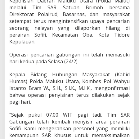
Kepolisian Daerah Maluku Utara (Polda Malut)
e
melalui Tim SAR Satuan Brimob bersama
r
Direktorat Polairud, Basarnas, dan masyarakat
s
setempat terus mengintensifkan upaya pencarian
o
n
seorang nelayan yang dilaporkan hilang di
e
perairan Sofifi, Kecamatan Oba, Kota Tidore
l
Kepulauan.
B
a
Operasi pencarian gabungan ini telah memasuki
n
t
hari kedua pada Selasa (24/2).
u
C
Kepala Bidang Hubungan Masyarakat (Kabid
a
Humas) Polda Maluku Utara, Kombes Pol Wahyu
r
Istanto Bram W., S.H., S.I.K., M.I.K., mengonfirmasi
i
N
bahwa operasi penyisiran terus dilakukan sejak
e
pagi hari.
l
a
“Sejak pukul 07.00 WIT pagi tadi, Tim SAR
y
Gabungan telah kembali menyisir area perairan
a
n
Sofifi. Kami mengerahkan personel yang memiliki
H
kemampuan SAR khusus untuk memaksimalkan
i