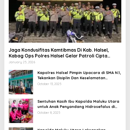
Jaga Kondusifitas Kamtibmas Di Kab. Halsel,
Kabag Ops Polres Halsel Gelar Patroli Cipta
Kondisi
January 25, 2026
Kapolres Halsel Pimpin Upacara di SMA N.1,
Tekankan Disiplin Dan Keselamatan
Berkendara
October 13, 2025
Sentuhan Kasih Ibu Kapolda Maluku Utara
untuk Anak Penyandang Hidrosefalus di
Desa Babang
October 8, 2025
Kapolda Maluku Utara Laksanakan