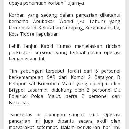
upaya penemuan korban,” ujarnya.
l
a
Korban yang sedang dalam pencarian diketahui
n
g
bernama Abubakar Wahid (70 Tahun) yang
d
berdomisili di Kelurahan Guraping, Kecamatan Oba,
i
Kota Tidore Kepulauan.
P
e
Lebih lanjut, Kabid Humas menjelaskan rincian
r
a
perkuatan personel yang terlibat dalam operasi
i
kemanusiaan ini.
r
a
Tim gabungan tersebut terdiri dari 6 personel
n
berkemampuan SAR dari Kompi 2 Batalyon B
S
o
Pelopor Sat Brimobda Malut yang dipimpin oleh
f
Brigpol Lasarmin, didukung oleh 2 personel Dit
i
Polairud Polda Malut, serta 2 personel dari
f
Basarnas.
i
“Sinergitas di lapangan sangat kuat. Operasi
pencarian ini juga dibantu secara aktif oleh
masyarakat setempat. Dalam penyisiran hari ini,