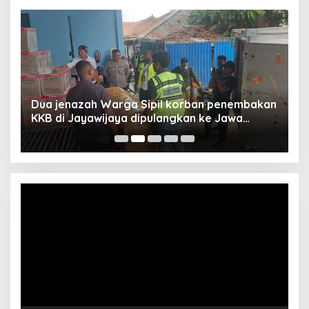
Dua jenazah Warga Sipil korban penembakan
L
KKB di Jayawijaya dipulangkan ke Jawa
P
Barat, Kaops Damai Cartenz: Kami terus buru
pelakunya
Video
Player