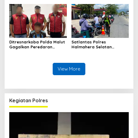
Tikus di Pelabuhan Kupal
Bongkar Penyulingan Cap
Tikus Aktif
Ditresnarkoba Polda Malut
Satlantas Polres
Gagalkan Peredaran
Halmahera Selatan
Tembakau Sintetis di
Laksanakan Pengaturan
Halmahera Tengah
Arus Lalu Lintas dan
Edukasi Keselamatan di
Kawasan SPBU Bacan
View More
Kegiatan Polres