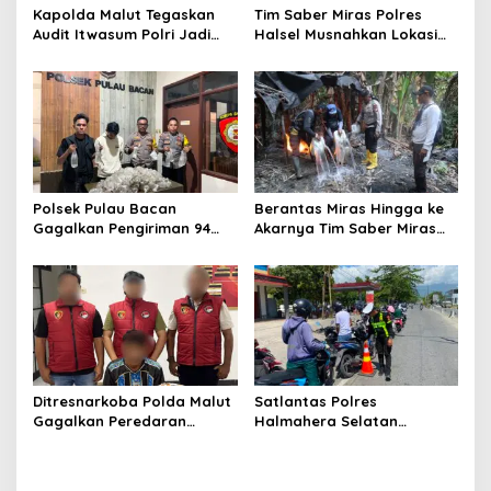
t
Kapolda Malut Tegaskan
Tim Saber Miras Polres
Audit Itwasum Polri Jadi
Halsel Musnahkan Lokasi
i
Momentum Perkuat
Penyulingan Cap Tikus di
o
Akuntabilitas dan Kinerja
Desa Sawadai
n
Polsek Pulau Bacan
Berantas Miras Hingga ke
Gagalkan Pengiriman 94
Akarnya Tim Saber Miras
Kantong Miras Jenis Cap
Polres Halsel Kembali
Tikus di Pelabuhan Kupal
Bongkar Penyulingan Cap
Tikus Aktif
Ditresnarkoba Polda Malut
Satlantas Polres
Gagalkan Peredaran
Halmahera Selatan
Tembakau Sintetis di
Laksanakan Pengaturan
Halmahera Tengah
Arus Lalu Lintas dan
Edukasi Keselamatan di