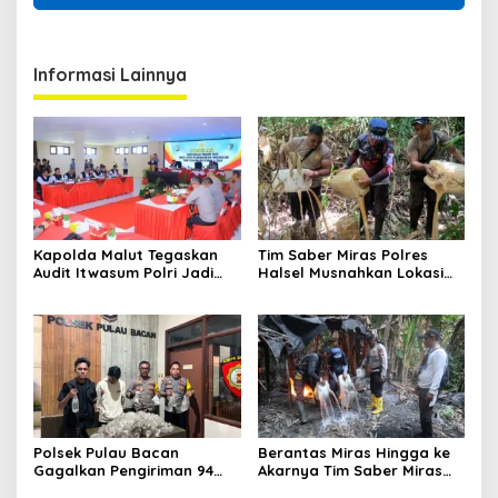
Informasi Lainnya
Kapolda Malut Tegaskan
Tim Saber Miras Polres
Audit Itwasum Polri Jadi
Halsel Musnahkan Lokasi
Momentum Perkuat
Penyulingan Cap Tikus di
Akuntabilitas dan Kinerja
Desa Sawadai
Polsek Pulau Bacan
Berantas Miras Hingga ke
Gagalkan Pengiriman 94
Akarnya Tim Saber Miras
Kantong Miras Jenis Cap
Polres Halsel Kembali