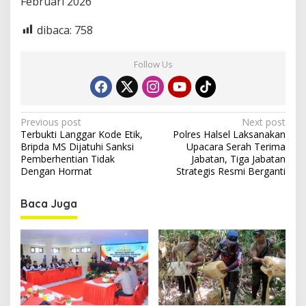
Februari 2026
dibaca:
758
Follow Us
P
Previous post
Next post
Terbukti Langgar Kode Etik,
Polres Halsel Laksanakan
o
Bripda MS Dijatuhi Sanksi
Upacara Serah Terima
s
Pemberhentian Tidak
Jabatan, Tiga Jabatan
Dengan Hormat
Strategis Resmi Berganti
t
n
Baca Juga
a
v
i
g
a