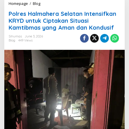
Homepage
/
Blog
P
o
Polres Halmahera Selatan Intensifkan
l
r
KRYD untuk Ciptakan Situasi
e
Kamtibmas yang Aman dan Kondusif
s
H
Sihumas
June 3, 2026
a
Blog
449 Views
l
m
a
h
e
r
a
S
e
l
a
t
a
n
I
n
t