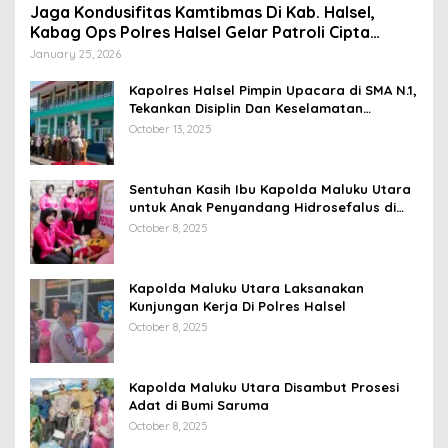
Jaga Kondusifitas Kamtibmas Di Kab. Halsel,
Kabag Ops Polres Halsel Gelar Patroli Cipta
Kondisi
January 25, 2026
Kapolres Halsel Pimpin Upacara di SMA N.1,
Tekankan Disiplin Dan Keselamatan
Berkendara
October 13, 2025
Sentuhan Kasih Ibu Kapolda Maluku Utara
untuk Anak Penyandang Hidrosefalus di
Desa Babang
October 8, 2025
Kapolda Maluku Utara Laksanakan
Kunjungan Kerja Di Polres Halsel
October 8, 2025
Kapolda Maluku Utara Disambut Prosesi
Adat di Bumi Saruma
October 8, 2025