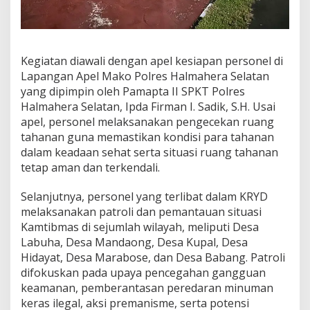
S
i
t
u
Kegiatan diawali dengan apel kesiapan personel di
a
s
Lapangan Apel Mako Polres Halmahera Selatan
i
yang dipimpin oleh Pamapta II SPKT Polres
K
Halmahera Selatan, Ipda Firman I. Sadik, S.H. Usai
a
apel, personel melaksanakan pengecekan ruang
m
t
tahanan guna memastikan kondisi para tahanan
i
dalam keadaan sehat serta situasi ruang tahanan
b
tetap aman dan terkendali.
m
a
Selanjutnya, personel yang terlibat dalam KRYD
s
y
melaksanakan patroli dan pemantauan situasi
a
Kamtibmas di sejumlah wilayah, meliputi Desa
n
Labuha, Desa Mandaong, Desa Kupal, Desa
g
Hidayat, Desa Marabose, dan Desa Babang. Patroli
A
difokuskan pada upaya pencegahan gangguan
m
a
keamanan, pemberantasan peredaran minuman
n
keras ilegal, aksi premanisme, serta potensi
d