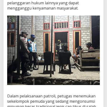
pelanggaran hukum lainnya yang dapat
a
mengganggu kenyamanan masyarakat.
n
K
o
n
d
u
s
i
f
Dalam pelaksanaan patroli, petugas menemukan
sekelompok pemuda yang sedang mengonsumsi
minuman keras tradisional jenis cap tikus di salah