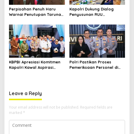
Perpisahan Penuh Haru
Kapolri Dukung Dialog
Warnai Penutupan Taruna
Penyusunan RUU
Bakti Akpol di Tidore
Ketenagakerjaan, Siap Jadi
Kepulauan
Jembatan Aspirasi Buruh
KBPBI Apresiasi Komitmen
Polri Pastikan Proses
Kapolri Kawal Aspirasi
Pemeriksaan Personel di
dalam Pembahasan RUU
Aceh Dilaksanakan Secara
Ketenagakerjaan
Profesional dan
Transparan
Leave a Reply
Your email address will not be published.
Required fields are
marked
*