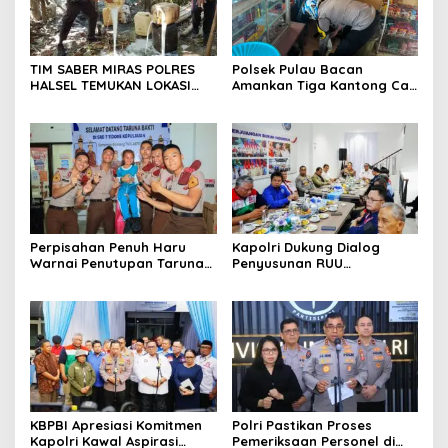
TIM SABER MIRAS POLRES
Polsek Pulau Bacan
HALSEL TEMUKAN LOKASI
Amankan Tiga Kantong Cap
PENYULINGAN CAP TIKUS DI
Tikus dari Kios Warga di
DESA MARABOSE
Desa Tomori
Perpisahan Penuh Haru
Kapolri Dukung Dialog
Warnai Penutupan Taruna
Penyusunan RUU
Bakti Akpol di Tidore
Ketenagakerjaan, Siap Jadi
Kepulauan
Jembatan Aspirasi Buruh
KBPBI Apresiasi Komitmen
Polri Pastikan Proses
Kapolri Kawal Aspirasi
Pemeriksaan Personel di