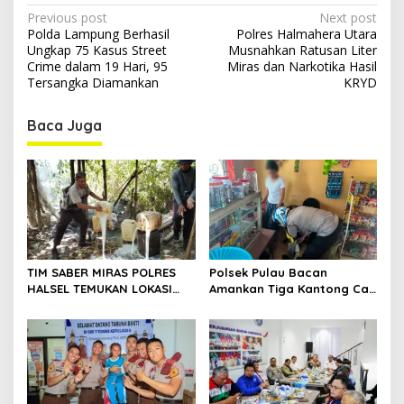
P
Previous post
Next post
Polda Lampung Berhasil
Polres Halmahera Utara
o
Ungkap 75 Kasus Street
Musnahkan Ratusan Liter
s
Crime dalam 19 Hari, 95
Miras dan Narkotika Hasil
Tersangka Diamankan
KRYD
t
n
Baca Juga
a
v
i
g
a
t
TIM SABER MIRAS POLRES
Polsek Pulau Bacan
HALSEL TEMUKAN LOKASI
Amankan Tiga Kantong Cap
i
PENYULINGAN CAP TIKUS DI
Tikus dari Kios Warga di
o
DESA MARABOSE
Desa Tomori
n