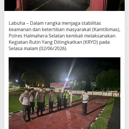
e
n
s
i
Labuha – Dalam rangka menjaga stabilitas
f
keamanan dan ketertiban masyarakat (Kamtibmas),
k
a
Polres Halmahera Selatan kembali melaksanakan
n
Kegiatan Rutin Yang Ditingkatkan (KRYD) pada
K
Selasa malam (02/06/2026).
R
Y
D
u
n
t
u
k
C
i
p
t
a
k
a
n