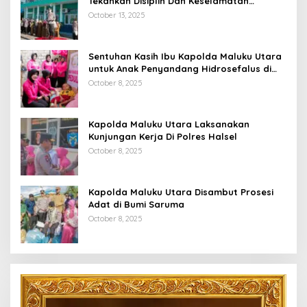
Tekankan Disiplin Dan Keselamatan
Berkendara
October 13, 2025
Sentuhan Kasih Ibu Kapolda Maluku Utara
untuk Anak Penyandang Hidrosefalus di
Desa Babang
October 8, 2025
Kapolda Maluku Utara Laksanakan
Kunjungan Kerja Di Polres Halsel
October 8, 2025
Kapolda Maluku Utara Disambut Prosesi
Adat di Bumi Saruma
October 8, 2025