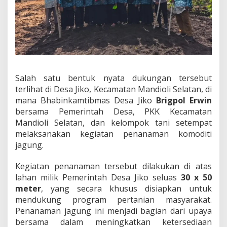
M
e
l
a
l
u
i
P
Salah satu bentuk nyata dukungan tersebut
e
terlihat di Desa Jiko, Kecamatan Mandioli Selatan, di
n
a
mana Bhabinkamtibmas Desa Jiko
Brigpol Erwin
n
bersama Pemerintah Desa, PKK Kecamatan
a
Mandioli Selatan, dan kelompok tani setempat
m
melaksanakan kegiatan penanaman komoditi
a
jagung.
n
J
a
Kegiatan penanaman tersebut dilakukan di atas
g
lahan milik Pemerintah Desa Jiko seluas
30 x 50
u
meter
, yang secara khusus disiapkan untuk
n
mendukung program pertanian masyarakat.
g
Penanaman jagung ini menjadi bagian dari upaya
bersama dalam meningkatkan ketersediaan