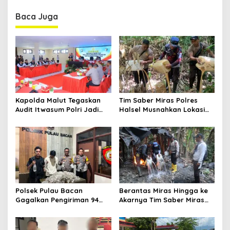
n
Baca Juga
a
v
i
g
a
t
Kapolda Malut Tegaskan
Tim Saber Miras Polres
i
Audit Itwasum Polri Jadi
Halsel Musnahkan Lokasi
o
Momentum Perkuat
Penyulingan Cap Tikus di
Akuntabilitas dan Kinerja
Desa Sawadai
n
Polsek Pulau Bacan
Berantas Miras Hingga ke
Gagalkan Pengiriman 94
Akarnya Tim Saber Miras
Kantong Miras Jenis Cap
Polres Halsel Kembali
Tikus di Pelabuhan Kupal
Bongkar Penyulingan Cap
Tikus Aktif