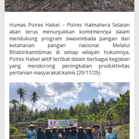
K
e
t
a
Humas Polres Halsel – Polres Halmahera Selatan
h
akan terus menunjukkan komitmennya dalam
a
n
mendukung program swasembada pangan dan
a
ketahanan pangan nasional. Melalui
n
Bhabinkamtibmas di setiap wilayah hukumnya,
P
Polres Halsel aktif terlibat dalam berbagai kegiatan
a
yang mendorong peningkatan produktivitas
n
g
pertanian masyarakat.kamis (20/11/25)
a
n
d
i
D
e
s
a
J
i
k
o