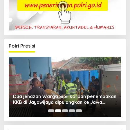
Polri Presisi
Dua jenazah Warga Sipil korban penembakan
L
KKB di Jayawijaya dipulangkan ke Jawa
P
Barat, Kaops Damai Cartenz: Kami terus buru
pelakunya