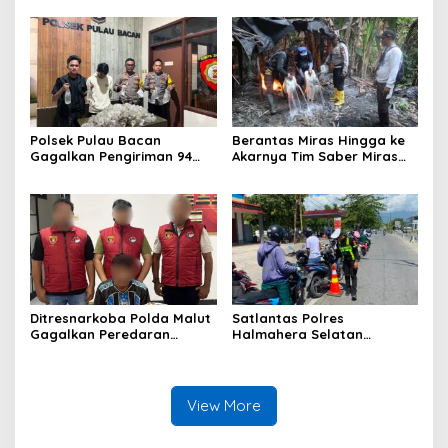
Akuntabilitas dan Kinerja
Desa Sawadai
Polsek Pulau Bacan
Berantas Miras Hingga ke
Gagalkan Pengiriman 94
Akarnya Tim Saber Miras
Kantong Miras Jenis Cap
Polres Halsel Kembali
Tikus di Pelabuhan Kupal
Bongkar Penyulingan Cap
Tikus Aktif
Ditresnarkoba Polda Malut
Satlantas Polres
Gagalkan Peredaran
Halmahera Selatan
Tembakau Sintetis di
Laksanakan Pengaturan
Halmahera Tengah
Arus Lalu Lintas dan
Edukasi Keselamatan di
Kawasan SPBU Bacan
View More