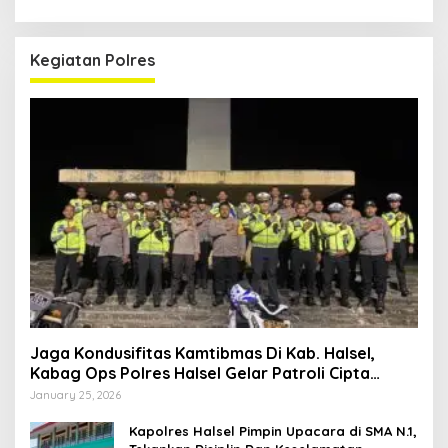
Kegiatan Polres
Jaga Kondusifitas Kamtibmas Di Kab. Halsel,
Kabag Ops Polres Halsel Gelar Patroli Cipta
Kondisi
January 25, 2026
Kapolres Halsel Pimpin Upacara di SMA N.1,