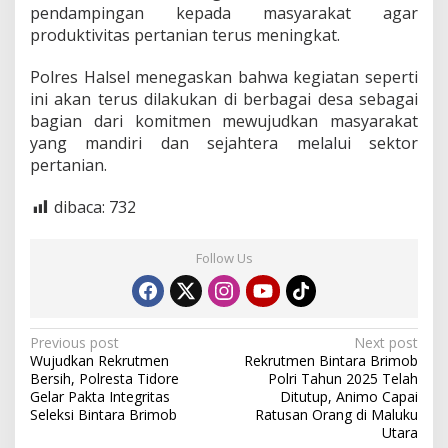
pendampingan kepada masyarakat agar
produktivitas pertanian terus meningkat.
Polres Halsel menegaskan bahwa kegiatan seperti
ini akan terus dilakukan di berbagai desa sebagai
bagian dari komitmen mewujudkan masyarakat
yang mandiri dan sejahtera melalui sektor
pertanian.
dibaca:
732
Follow Us
P
Previous post
Next post
Wujudkan Rekrutmen
Rekrutmen Bintara Brimob
o
Bersih, Polresta Tidore
Polri Tahun 2025 Telah
s
Gelar Pakta Integritas
Ditutup, Animo Capai
Seleksi Bintara Brimob
Ratusan Orang di Maluku
t
Utara