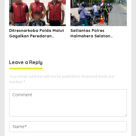
Ditresnarkoba Polda Malut
Satlantas Polres
Gagalkan Peredaran
Halmahera Selatan
Tembakau Sintetis di
Laksanakan Pengaturan
Halmahera Tengah
Arus Lalu Lintas dan
Edukasi Keselamatan di
Kawasan SPBU Bacan
Leave a Reply
Your email address will not be published.
Required fields are
marked
*