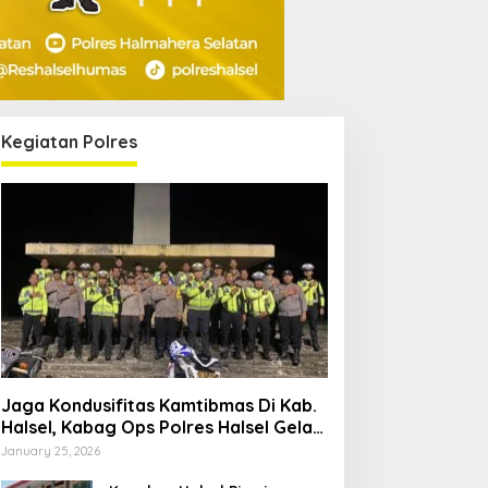
Kegiatan Polres
Jaga Kondusifitas Kamtibmas Di Kab.
Halsel, Kabag Ops Polres Halsel Gelar
Patroli Cipta Kondisi
January 25, 2026