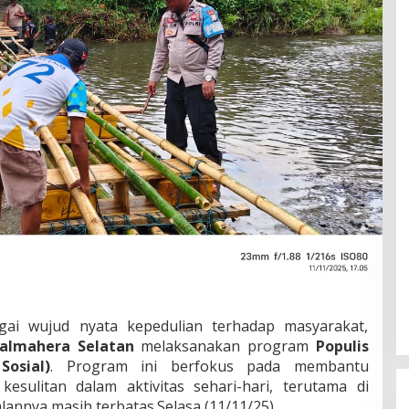
gai wujud nyata kepedulian terhadap masyarakat,
Halmahera Selatan
melaksanakan program
Populis
Sosial)
. Program ini berfokus pada membantu
sulitan dalam aktivitas sehari-hari, terutama di
lannya masih terbatas.Selasa (11/11/25)