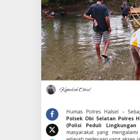
n
t
u
W
a
r
g
a
B
a
n
g
u
n
J
e
m
b
a
t
Humas Polres Halsel – Seba
a
Polsek Obi Selatan Polres 
n
(Polisi Peduli Lingkungan 
D
masyarakat yang mengalami ke
a
r
wilayah pedesaan yang akses ja