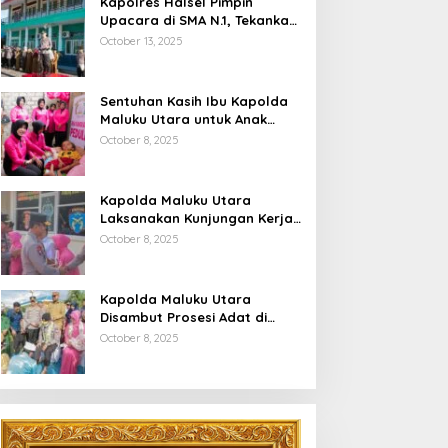
Kapolres Halsel Pimpin
Upacara di SMA N.1, Tekankan
Disiplin Dan Keselamatan
October 13, 2025
Berkendara
Sentuhan Kasih Ibu Kapolda
Maluku Utara untuk Anak
Penyandang Hidrosefalus di
October 8, 2025
Desa Babang
Kapolda Maluku Utara
Laksanakan Kunjungan Kerja
Di Polres Halsel
October 8, 2025
Kapolda Maluku Utara
Disambut Prosesi Adat di
Bumi Saruma
October 8, 2025