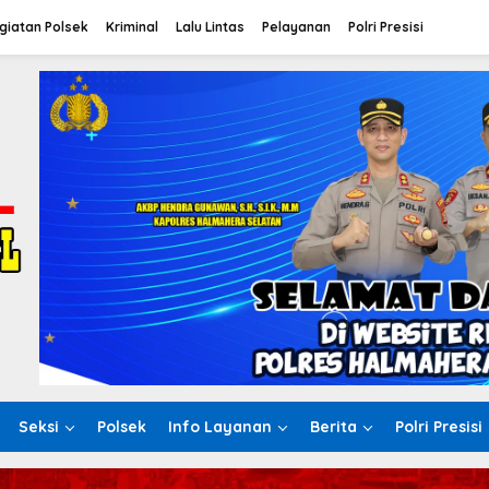
giatan Polsek
Kriminal
Lalu Lintas
Pelayanan
Polri Presisi
Seksi
Polsek
Info Layanan
Berita
Polri Presisi