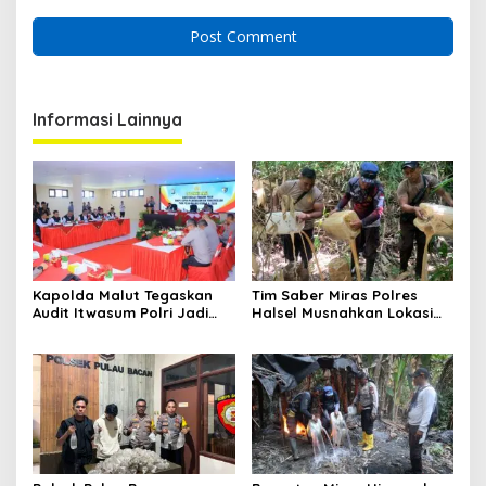
Informasi Lainnya
Kapolda Malut Tegaskan
Tim Saber Miras Polres
Audit Itwasum Polri Jadi
Halsel Musnahkan Lokasi
Momentum Perkuat
Penyulingan Cap Tikus di
Akuntabilitas dan Kinerja
Desa Sawadai