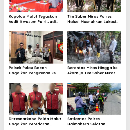
g
a
t
Kapolda Malut Tegaskan
Tim Saber Miras Polres
Audit Itwasum Polri Jadi
Halsel Musnahkan Lokasi
i
Momentum Perkuat
Penyulingan Cap Tikus di
o
Akuntabilitas dan Kinerja
Desa Sawadai
n
Polsek Pulau Bacan
Berantas Miras Hingga ke
Gagalkan Pengiriman 94
Akarnya Tim Saber Miras
Kantong Miras Jenis Cap
Polres Halsel Kembali
Tikus di Pelabuhan Kupal
Bongkar Penyulingan Cap
Tikus Aktif
Ditresnarkoba Polda Malut
Satlantas Polres
Gagalkan Peredaran
Halmahera Selatan
Tembakau Sintetis di
Laksanakan Pengaturan