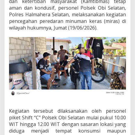
dan ketertiban masyarakat (Kamtibmas) tetap
A
aman dan kondusif, personel Polsek Obi Selatan,
N
Polres Halmahera Selatan, melaksanakan kegiatan
P
pencegahan peredaran minuman keras (miras) di
E
N
wilayah hukumnya, Jumat (19/06/2026).
C
E
G
A
H
A
N
P
E
R
E
D
A
R
A
Kegiatan tersebut dilaksanakan oleh personel
N
piket Shift “C” Polsek Obi Selatan mulai pukul 10.00
M
I
WIT hingga 12.00 WIT dengan sasaran lokasi yang
R
diduga menjadi tempat konsumsi maupun
A