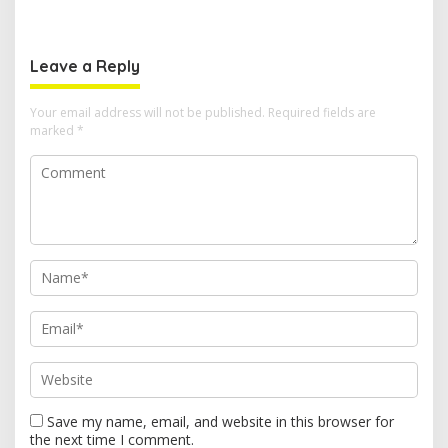
Halmahera Tengah
Arus Lalu Lintas dan
Edukasi Keselamatan di
Kawasan SPBU Bacan
Leave a Reply
Your email address will not be published.
Required fields are
marked
*
Save my name, email, and website in this browser for
the next time I comment.