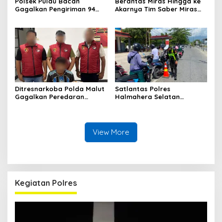
Polsek Pulau Bacan
Berantas Miras Hingga ke
Gagalkan Pengiriman 94
Akarnya Tim Saber Miras
Kantong Miras Jenis Cap
Polres Halsel Kembali
Tikus di Pelabuhan Kupal
Bongkar Penyulingan Cap
Tikus Aktif
Ditresnarkoba Polda Malut
Satlantas Polres
Gagalkan Peredaran
Halmahera Selatan
Tembakau Sintetis di
Laksanakan Pengaturan
Halmahera Tengah
Arus Lalu Lintas dan
Edukasi Keselamatan di
Kawasan SPBU Bacan
View More
Kegiatan Polres