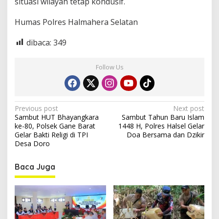
situasi wilayah tetap kondusif.
Humas Polres Halmahera Selatan
dibaca:
349
Follow Us
P
Previous post
Next post
Sambut HUT Bhayangkara
Sambut Tahun Baru Islam
o
ke-80, Polsek Gane Barat
1448 H, Polres Halsel Gelar
s
Gelar Bakti Religi di TPI
Doa Bersama dan Dzikir
Desa Doro
t
n
Baca Juga
a
v
i