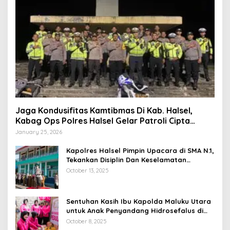
Jaga Kondusifitas Kamtibmas Di Kab. Halsel,
Kabag Ops Polres Halsel Gelar Patroli Cipta
Kondisi
January 25, 2026
Kapolres Halsel Pimpin Upacara di SMA N.1,
Tekankan Disiplin Dan Keselamatan
Berkendara
October 13, 2025
Sentuhan Kasih Ibu Kapolda Maluku Utara
untuk Anak Penyandang Hidrosefalus di
Desa Babang
October 8, 2025