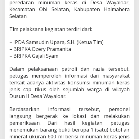
peredaran minuman keras di Desa Wayaloar,
S
Kecamatan Obi Selatan, Kabupaten Halmahera
D
Selatan.
E
M
I
Tim pelaksana kegiatan terdiri dari:
M
E
– IPDA Samsudin Upara, S.H. (Ketua Tim)
N
– BRIPKA Dzery Pramanita
J
A
– BRIPKA Gajali Syam
G
A
Dalam pelaksanaan patroli dan razia tersebut,
K
petugas memperoleh informasi dari masyarakat
A
terkait adanya aktivitas konsumsi minuman keras
M
T
jenis cap tikus oleh sejumlah warga di wilayah
I
Dusun II Desa Wayaloar.
B
M
Berdasarkan informasi tersebut, personel
A
langsung bergerak ke lokasi dan melakukan
S
pemeriksaan. Dari hasil kegiatan, petugas
menemukan barang bukti berupa 1 (satu) botol air
mineral ukuran 600 ml berisi minuman keras jenis