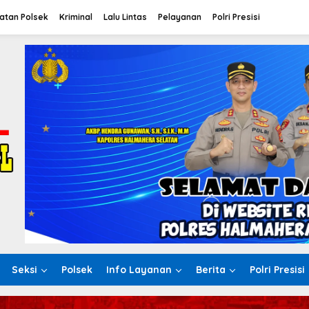
atan Polsek
Kriminal
Lalu Lintas
Pelayanan
Polri Presisi
Seksi
Polsek
Info Layanan
Berita
Polri Presisi