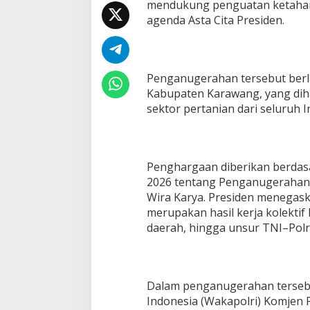
mendukung penguatan ketahana
p
agenda Asta Cita Presiden.
a
d
a
P
o
Penganugerahan tersebut ber
l
Kabupaten Karawang, yang diha
r
i
sektor pertanian dari seluruh I
a
t
a
s
Penghargaan diberikan berdas
D
2026 tentang Penganugerahan 
u
k
Wira Karya. Presiden menega
u
merupakan hasil kerja kolektif 
n
daerah, hingga unsur TNI–Polri
g
a
n
K
e
Dalam penganugerahan tersebut
t
Indonesia (Wakapolri) Komjen Pol
a