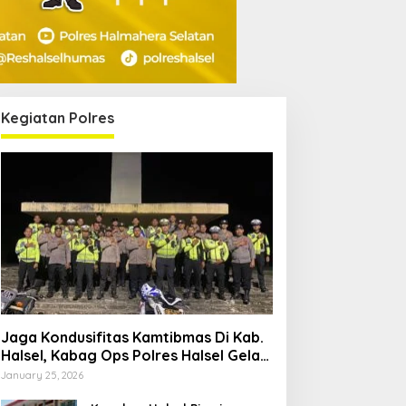
Kegiatan Polres
Jaga Kondusifitas Kamtibmas Di Kab.
Halsel, Kabag Ops Polres Halsel Gelar
Patroli Cipta Kondisi
January 25, 2026