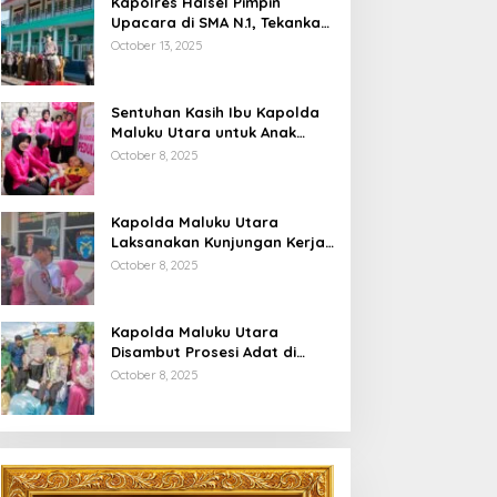
Kapolres Halsel Pimpin
Upacara di SMA N.1, Tekankan
Disiplin Dan Keselamatan
October 13, 2025
Berkendara
Sentuhan Kasih Ibu Kapolda
Maluku Utara untuk Anak
Penyandang Hidrosefalus di
October 8, 2025
Desa Babang
Kapolda Maluku Utara
Laksanakan Kunjungan Kerja
Di Polres Halsel
October 8, 2025
Kapolda Maluku Utara
Disambut Prosesi Adat di
Bumi Saruma
October 8, 2025