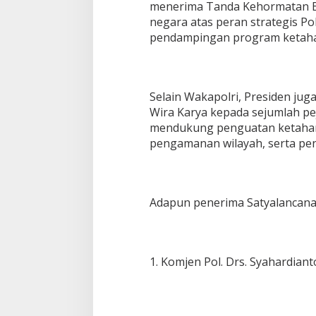
menerima Tanda Kehormatan Bi
h
negara atas peran strategis Po
a
n
pendampingan program ketaha
a
n
P
a
Selain Wakapolri, Presiden j
n
g
Wira Karya kepada sejumlah pej
a
mendukung penguatan ketahana
n
pengamanan wilayah, serta pe
N
a
s
i
o
Adapun penerima Satyalancana W
n
a
l
1. Komjen Pol. Drs. Syahardiant