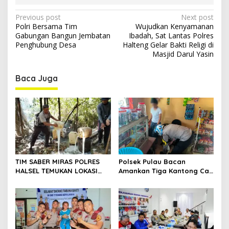
P
Previous post
Next post
Polri Bersama Tim
Wujudkan Kenyamanan
o
Gabungan Bangun Jembatan
Ibadah, Sat Lantas Polres
s
Penghubung Desa
Halteng Gelar Bakti Religi di
Masjid Darul Yasin
t
n
Baca Juga
a
v
i
g
a
t
TIM SABER MIRAS POLRES
Polsek Pulau Bacan
HALSEL TEMUKAN LOKASI
Amankan Tiga Kantong Cap
i
PENYULINGAN CAP TIKUS DI
Tikus dari Kios Warga di
o
DESA MARABOSE
Desa Tomori
n