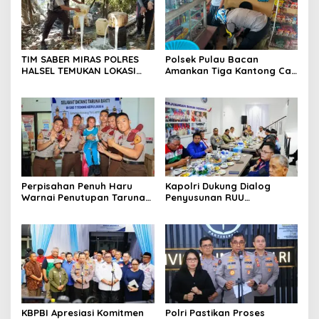
TIM SABER MIRAS POLRES
Polsek Pulau Bacan
HALSEL TEMUKAN LOKASI
Amankan Tiga Kantong Cap
PENYULINGAN CAP TIKUS DI
Tikus dari Kios Warga di
DESA MARABOSE
Desa Tomori
Perpisahan Penuh Haru
Kapolri Dukung Dialog
Warnai Penutupan Taruna
Penyusunan RUU
Bakti Akpol di Tidore
Ketenagakerjaan, Siap Jadi
Kepulauan
Jembatan Aspirasi Buruh
KBPBI Apresiasi Komitmen
Polri Pastikan Proses