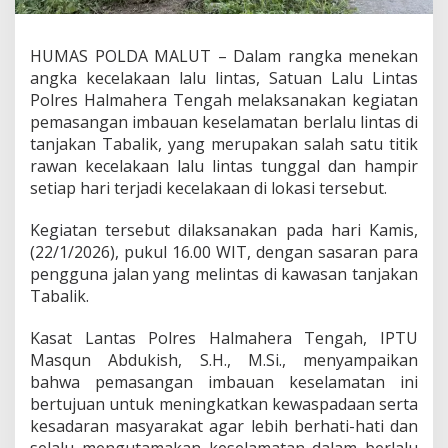
H
a
l
HUMAS POLDA MALUT – Dalam rangka menekan
t
angka kecelakaan lalu lintas, Satuan Lalu Lintas
e
Polres Halmahera Tengah melaksanakan kegiatan
n
pemasangan imbauan keselamatan berlalu lintas di
g
P
tanjakan Tabalik, yang merupakan salah satu titik
a
rawan kecelakaan lalu lintas tunggal dan hampir
s
setiap hari terjadi kecelakaan di lokasi tersebut.
a
n
Kegiatan tersebut dilaksanakan pada hari Kamis,
g
I
(22/1/2026), pukul 16.00 WIT, dengan sasaran para
m
pengguna jalan yang melintas di kawasan tanjakan
b
Tabalik.
a
u
Kasat Lantas Polres Halmahera Tengah, IPTU
a
n
Masqun Abdukish, S.H., M.Si., menyampaikan
L
bahwa pemasangan imbauan keselamatan ini
a
bertujuan untuk meningkatkan kewaspadaan serta
l
kesadaran masyarakat agar lebih berhati-hati dan
u
L