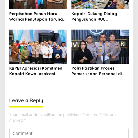
Perpisahan Penuh Haru
Kapolri Dukung Dialog
Warnai Penutupan Taruna
Penyusunan RUU
Bakti Akpol di Tidore
Ketenagakerjaan, Siap Jadi
Kepulauan
Jembatan Aspirasi Buruh
KBPBI Apresiasi Komitmen
Polri Pastikan Proses
Kapolri Kawal Aspirasi
Pemeriksaan Personel di
dalam Pembahasan RUU
Aceh Dilaksanakan Secara
Ketenagakerjaan
Profesional dan
Transparan
Leave a Reply
Your email address will not be published.
Required fields are
marked
*