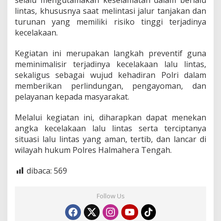
selalu mengutamakan keselamatan dalam berlalu
i
lintas, khususnya saat melintasi jalur tanjakan dan
n
turunan yang memiliki risiko tinggi terjadinya
t
kecelakaan.
a
s
D
Kegiatan ini merupakan langkah preventif guna
i
meminimalisir terjadinya kecelakaan lalu lintas,
T
sekaligus sebagai wujud kehadiran Polri dalam
a
memberikan perlindungan, pengayoman, dan
b
pelayanan kepada masyarakat.
a
l
i
Melalui kegiatan ini, diharapkan dapat menekan
k
angka kecelakaan lalu lintas serta terciptanya
situasi lalu lintas yang aman, tertib, dan lancar di
wilayah hukum Polres Halmahera Tengah.
dibaca:
569
Follow Us