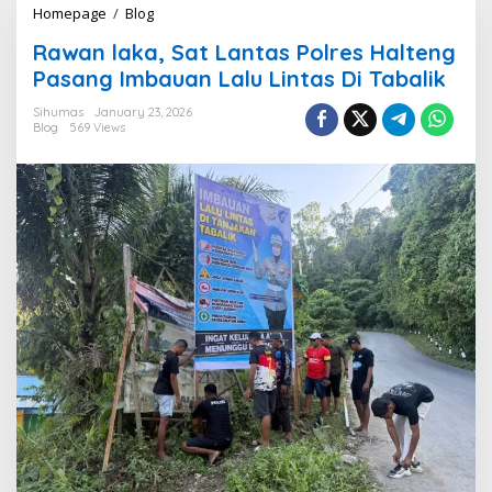
Homepage
/
Blog
R
a
Rawan laka, Sat Lantas Polres Halteng
w
a
Pasang Imbauan Lalu Lintas Di Tabalik
n
l
Sihumas
January 23, 2026
Blog
569 Views
a
k
a
,
S
a
t
L
a
n
t
a
s
P
o
l
r
e
s