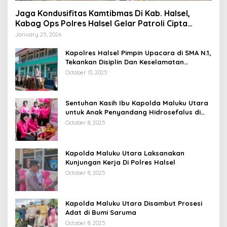
Jaga Kondusifitas Kamtibmas Di Kab. Halsel,
Kabag Ops Polres Halsel Gelar Patroli Cipta
Kondisi
January 25, 2026
Kapolres Halsel Pimpin Upacara di SMA N.1,
Tekankan Disiplin Dan Keselamatan
Berkendara
October 13, 2025
Sentuhan Kasih Ibu Kapolda Maluku Utara
untuk Anak Penyandang Hidrosefalus di
Desa Babang
October 8, 2025
Kapolda Maluku Utara Laksanakan
Kunjungan Kerja Di Polres Halsel
October 8, 2025
Kapolda Maluku Utara Disambut Prosesi
Adat di Bumi Saruma
October 8, 2025