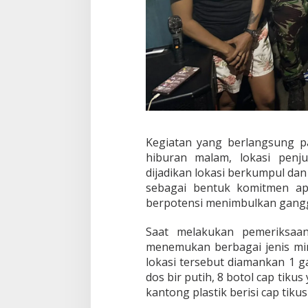
B
i
r
P
u
t
i
h
Kegiatan yang berlangsung p
hiburan malam, lokasi penj
dijadikan lokasi berkumpul da
sebagai bentuk komitmen ap
berpotensi menimbulkan gang
Saat melakukan pemeriksaa
menemukan berbagai jenis min
lokasi tersebut diamankan 1 ga
dos bir putih, 8 botol cap tiku
kantong plastik berisi cap tikus