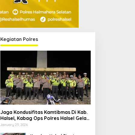
Kegiatan Polres
Jaga Kondusifitas Kamtibmas Di Kab.
Halsel, Kabag Ops Polres Halsel Gelar
Patroli Cipta Kondisi
January 25, 2026