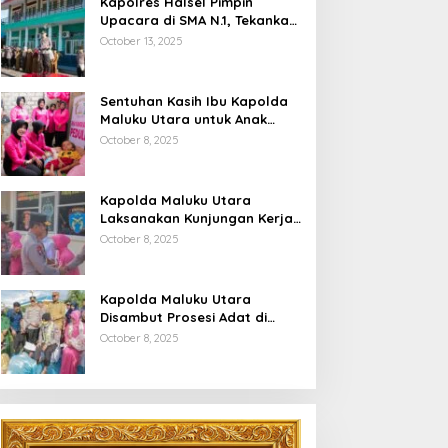
Kapolres Halsel Pimpin
Upacara di SMA N.1, Tekankan
Disiplin Dan Keselamatan
October 13, 2025
Berkendara
Sentuhan Kasih Ibu Kapolda
Maluku Utara untuk Anak
Penyandang Hidrosefalus di
October 8, 2025
Desa Babang
Kapolda Maluku Utara
Laksanakan Kunjungan Kerja
Di Polres Halsel
October 8, 2025
Kapolda Maluku Utara
Disambut Prosesi Adat di
Bumi Saruma
October 8, 2025