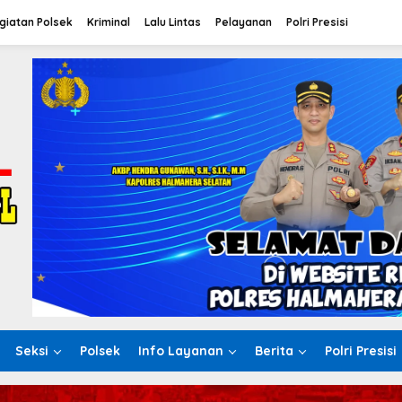
giatan Polsek
Kriminal
Lalu Lintas
Pelayanan
Polri Presisi
Seksi
Polsek
Info Layanan
Berita
Polri Presisi