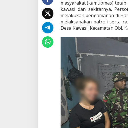
masyarakat (kamtibmas) tetap
8
0
kawasi dan sekitarnya, Pers
L
melakukan pengamanan di Hari
i
melaksanakan patroli serta ra
t
Desa Kawasi, Kecamatan Obi, K
e
r
C
a
p
T
i
k
u
s
d
a
n
B
e
l
a
s
a
n