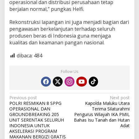
operasional dan distribusi perusahaan tetap
berjalan normal,” pungkas Helfi.
Rekonstruksi lapangan ini juga menjadi bagian dari
pengawasan berkelanjutan terhadap seluruh
produsen beras di Indonesia guna menjaga
kualitas dan keamanan pangan nasional.
dibaca:
484
Follow Us
P
Previous post
Next post
POLRI RESMIKAN 8 SPPG
Kapolda Maluku Utara
o
OPERASIONAL DAN
Terima Silaturahmi
s
GROUNDBREAKING 205
Pengurus Wilayah IKA PMII,
UNIT SERENTAK SELURUH
Bahas Isu Tanah dan Hutan
t
INDONESIA UNTUK
Adat
AKSELERASI PROGRAM
n
MAKANAN BERGIZI GRATIS