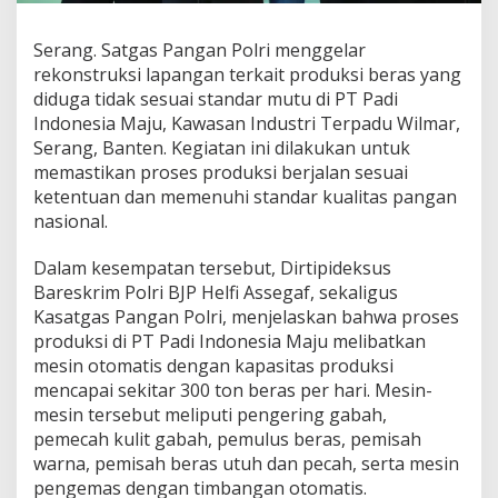
P
T
Serang. Satgas Pangan Polri menggelar
P
rekonstruksi lapangan terkait produksi beras yang
a
d
diduga tidak sesuai standar mutu di PT Padi
i
Indonesia Maju, Kawasan Industri Terpadu Wilmar,
I
Serang, Banten. Kegiatan ini dilakukan untuk
n
memastikan proses produksi berjalan sesuai
d
ketentuan dan memenuhi standar kualitas pangan
o
n
nasional.
e
s
Dalam kesempatan tersebut, Dirtipideksus
i
Bareskrim Polri BJP Helfi Assegaf, sekaligus
a
Kasatgas Pangan Polri, menjelaskan bahwa proses
M
a
produksi di PT Padi Indonesia Maju melibatkan
j
mesin otomatis dengan kapasitas produksi
u
mencapai sekitar 300 ton beras per hari. Mesin-
,
mesin tersebut meliputi pengering gabah,
S
a
pemecah kulit gabah, pemulus beras, pemisah
t
warna, pemisah beras utuh dan pecah, serta mesin
g
pengemas dengan timbangan otomatis.
a