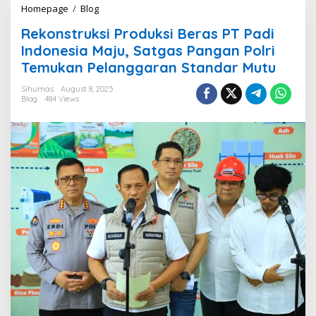
Homepage
/
Blog
R
e
Rekonstruksi Produksi Beras PT Padi
k
o
Indonesia Maju, Satgas Pangan Polri
n
Temukan Pelanggaran Standar Mutu
s
t
Sihumas
August 8, 2025
r
Blog
484 Views
u
k
s
i
P
r
o
d
u
k
s
i
B
e
r
a
s