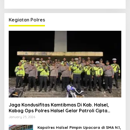
Kegiatan Polres
Jaga Kondusifitas Kamtibmas Di Kab. Halsel,
Kabag Ops Polres Halsel Gelar Patroli Cipta
Kondisi
January 25, 2026
Kapolres Halsel Pimpin Upacara di SMA N.1,