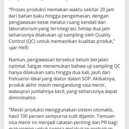
s
“Proses produksi memakan waktu sekitar 20 jam
P
a
dari bahan baku hingga pengemasan, dengan
n
pengawasan ketat melalui ruang kendali dan
g
laboratorium yang terintegrasi. Setiap dua jam
a
seharusnya dilakukan uji sampling oleh Quality
n
Control (QC) untuk memastikan kualitas produk,”
P
o
ujar Helfi.
l
r
Namun, pengawasan tersebut belum berjalan
i
optimal. Satgas menemukan bahwa uji sampling QC
T
hanya dilakukan satu hingga dua kali, jauh dari
e
m
frekuensi ideal yang diatur dalam SOP. Akibatnya,
u
produk akhir masih mengandung sisa menir,
k
walaupun jumlahnya kecil, yang seharusnya dapat
a
diminimalisir.
n
P
e
“Meski produksi menggunakan sistem otomatis,
l
hasil 100 persen sempurna sulit dijamin. Temuan
a
sisa menir ini menjadi catatan penting dan PR bagi
n
manajemen untuk segera melakukan perbaikan
g