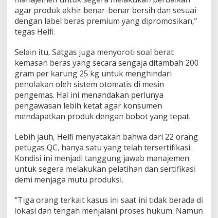
g
agar produk akhir benar-benar bersih dan sesuai
a
dengan label beras premium yang dipromosikan,”
r
tegas Helfi.
a
n
Selain itu, Satgas juga menyoroti soal berat
S
t
kemasan beras yang secara sengaja ditambah 200
a
gram per karung 25 kg untuk menghindari
n
penolakan oleh sistem otomatis di mesin
d
pengemas. Hal ini menandakan perlunya
a
pengawasan lebih ketat agar konsumen
r
M
mendapatkan produk dengan bobot yang tepat.
u
t
Lebih jauh, Helfi menyatakan bahwa dari 22 orang
u
petugas QC, hanya satu yang telah tersertifikasi.
Kondisi ini menjadi tanggung jawab manajemen
untuk segera melakukan pelatihan dan sertifikasi
demi menjaga mutu produksi.
“Tiga orang terkait kasus ini saat ini tidak berada di
lokasi dan tengah menjalani proses hukum. Namun