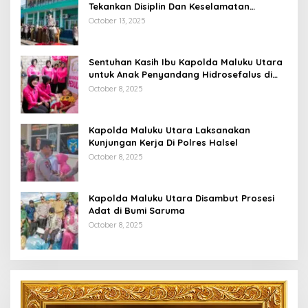
Tekankan Disiplin Dan Keselamatan
Berkendara
October 13, 2025
Sentuhan Kasih Ibu Kapolda Maluku Utara
untuk Anak Penyandang Hidrosefalus di
Desa Babang
October 8, 2025
Kapolda Maluku Utara Laksanakan
Kunjungan Kerja Di Polres Halsel
October 8, 2025
Kapolda Maluku Utara Disambut Prosesi
Adat di Bumi Saruma
October 8, 2025