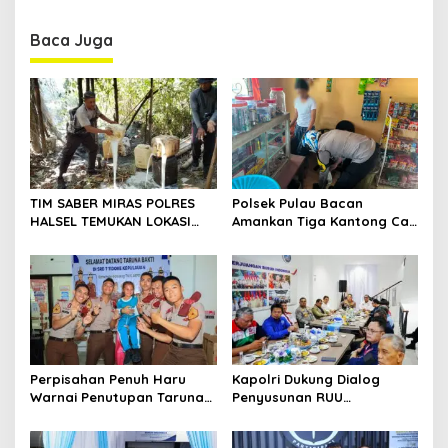
a
v
Baca Juga
i
g
a
t
i
o
TIM SABER MIRAS POLRES
Polsek Pulau Bacan
HALSEL TEMUKAN LOKASI
Amankan Tiga Kantong Cap
n
PENYULINGAN CAP TIKUS DI
Tikus dari Kios Warga di
DESA MARABOSE
Desa Tomori
Perpisahan Penuh Haru
Kapolri Dukung Dialog
Warnai Penutupan Taruna
Penyusunan RUU
Bakti Akpol di Tidore
Ketenagakerjaan, Siap Jadi
Kepulauan
Jembatan Aspirasi Buruh