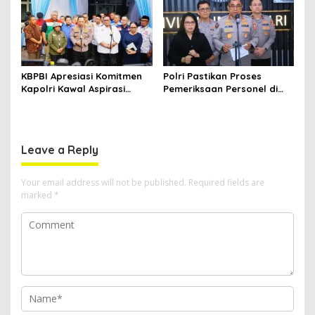
KBPBI Apresiasi Komitmen
Polri Pastikan Proses
Kapolri Kawal Aspirasi
Pemeriksaan Personel di
dalam Pembahasan RUU
Aceh Dilaksanakan Secara
Ketenagakerjaan
Profesional dan
Transparan
Leave a Reply
Your email address will not be published.
Required fields are
marked
*