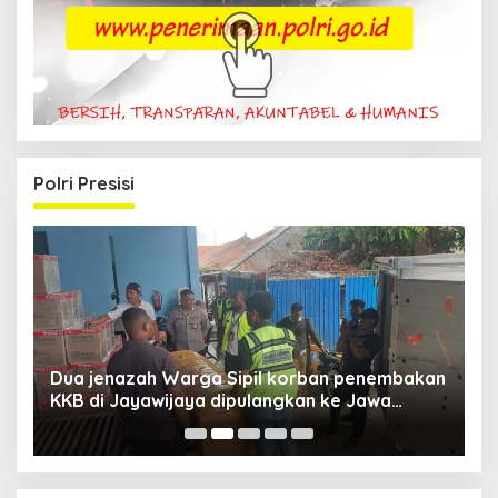
Polri Presisi
Dua jenazah Warga Sipil korban penembakan
L
KKB di Jayawijaya dipulangkan ke Jawa
P
Barat, Kaops Damai Cartenz: Kami terus buru
pelakunya