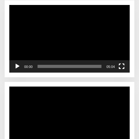
Video
Player
00:00
05:04
Video
Player