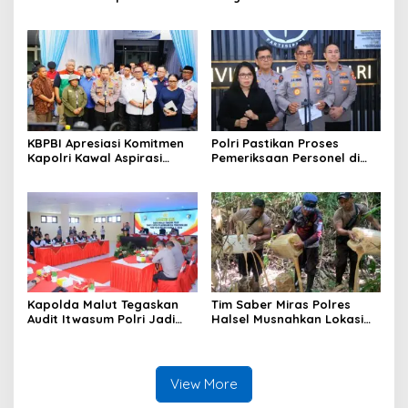
Bakti Akpol di Tidore
Ketenagakerjaan, Siap Jadi
Kepulauan
Jembatan Aspirasi Buruh
KBPBI Apresiasi Komitmen
Polri Pastikan Proses
Kapolri Kawal Aspirasi
Pemeriksaan Personel di
dalam Pembahasan RUU
Aceh Dilaksanakan Secara
Ketenagakerjaan
Profesional dan
Transparan
Kapolda Malut Tegaskan
Tim Saber Miras Polres
Audit Itwasum Polri Jadi
Halsel Musnahkan Lokasi
Momentum Perkuat
Penyulingan Cap Tikus di
Akuntabilitas dan Kinerja
Desa Sawadai
View More