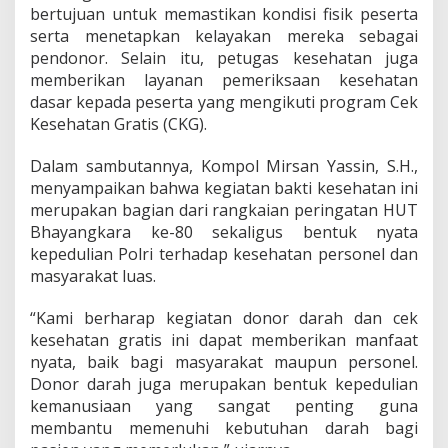
bertujuan untuk memastikan kondisi fisik peserta
n
C
serta menetapkan kelayakan mereka sebagai
e
pendonor. Selain itu, petugas kesehatan juga
k
memberikan layanan pemeriksaan kesehatan
K
dasar kepada peserta yang mengikuti program Cek
e
Kesehatan Gratis (CKG).
s
e
h
Dalam sambutannya, Kompol Mirsan Yassin, S.H.,
a
menyampaikan bahwa kegiatan bakti kesehatan ini
t
merupakan bagian dari rangkaian peringatan HUT
a
Bhayangkara ke-80 sekaligus bentuk nyata
n
G
kepedulian Polri terhadap kesehatan personel dan
r
masyarakat luas.
a
t
“Kami berharap kegiatan donor darah dan cek
i
kesehatan gratis ini dapat memberikan manfaat
s
d
nyata, baik bagi masyarakat maupun personel.
a
Donor darah juga merupakan bentuk kepedulian
n
kemanusiaan yang sangat penting guna
A
membantu memenuhi kebutuhan darah bagi
k
s