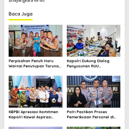
Bhayangkara ke-80
n
Baca Juga
a
v
i
g
a
t
Perpisahan Penuh Haru
Kapolri Dukung Dialog
i
Warnai Penutupan Taruna
Penyusunan RUU
o
Bakti Akpol di Tidore
Ketenagakerjaan, Siap Jadi
Kepulauan
Jembatan Aspirasi Buruh
n
KBPBI Apresiasi Komitmen
Polri Pastikan Proses
Kapolri Kawal Aspirasi
Pemeriksaan Personel di
dalam Pembahasan RUU
Aceh Dilaksanakan Secara
Ketenagakerjaan
Profesional dan