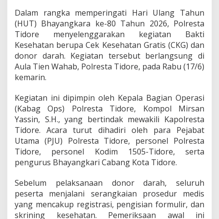
0
Dalam rangka memperingati Hari Ulang Tahun
,
(HUT) Bhayangkara ke-80 Tahun 2026, Polresta
P
o
Tidore menyelenggarakan kegiatan Bakti
l
Kesehatan berupa Cek Kesehatan Gratis (CKG) dan
r
donor darah. Kegiatan tersebut berlangsung di
e
Aula Tien Wahab, Polresta Tidore, pada Rabu (17/6)
s
kemarin.
t
a
T
Kegiatan ini dipimpin oleh Kepala Bagian Operasi
i
(Kabag Ops) Polresta Tidore, Kompol Mirsan
d
Yassin, S.H., yang bertindak mewakili Kapolresta
o
Tidore. Acara turut dihadiri oleh para Pejabat
r
e
Utama (PJU) Polresta Tidore, personel Polresta
L
Tidore, personel Kodim 1505-Tidore, serta
a
pengurus Bhayangkari Cabang Kota Tidore.
k
s
Sebelum pelaksanaan donor darah, seluruh
a
n
peserta menjalani serangkaian prosedur medis
a
yang mencakup registrasi, pengisian formulir, dan
k
skrining kesehatan. Pemeriksaan awal ini
a