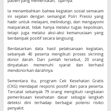
pasien yang memerlukan,” ujarnya.
i
D
Ia menambahkan bahwa kegiatan sosial semacam
o
ini sejalan dengan semangat Polri Presisi yang
n
hadir untuk melayani, melindungi, dan mengayomi
o
r
masyarakat, tidak hanya melalui tugas kepolisian,
D
tetapi juga melalui aksi-aksi kemanusiaan yang
a
berdampak positif secara langsung.
r
a
Berdasarkan data hasil pelaksanaan kegiatan,
h
sebanyak 40 peserta mengikuti proses skrining
donor darah. Dari jumlah tersebut, 20 orang
dinyatakan memenuhi syarat dan berhasil
mendonorkan darahnya.
Sementara itu, program Cek Kesehatan Gratis
(CKG) mendapat respons positif dari para peserta.
Tercatat sebanyak 79 orang mengikuti rangkaian
pemeriksaan kesehatan dasar sebagai langkah
deteksi dini terhadap berbagai potensi risiko
penyakit.