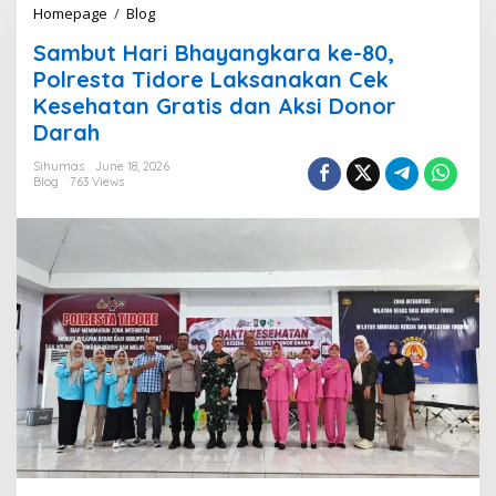
Homepage
/
Blog
S
a
Sambut Hari Bhayangkara ke-80,
m
b
Polresta Tidore Laksanakan Cek
u
Kesehatan Gratis dan Aksi Donor
t
Darah
H
a
Sihumas
June 18, 2026
r
Blog
763 Views
i
B
h
a
y
a
n
g
k
a
r
a
k
e
-
8