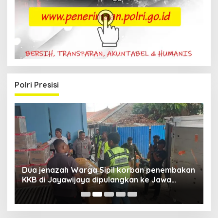
Polri Presisi
Dua jenazah Warga Sipil korban penembakan
L
KKB di Jayawijaya dipulangkan ke Jawa
P
Barat, Kaops Damai Cartenz: Kami terus buru
pelakunya