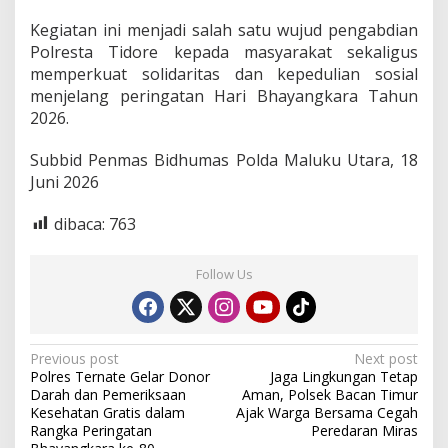
Kegiatan ini menjadi salah satu wujud pengabdian
Polresta Tidore kepada masyarakat sekaligus
memperkuat solidaritas dan kepedulian sosial
menjelang peringatan Hari Bhayangkara Tahun
2026.
Subbid Penmas Bidhumas Polda Maluku Utara, 18
Juni 2026
dibaca:
763
Follow Us
P
Previous post
Next post
Polres Ternate Gelar Donor
Jaga Lingkungan Tetap
o
Darah dan Pemeriksaan
Aman, Polsek Bacan Timur
s
Kesehatan Gratis dalam
Ajak Warga Bersama Cegah
Rangka Peringatan
Peredaran Miras
t