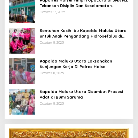
Tekankan Disiplin Dan Keselamatan
Berkendara
October 13, 2025
Sentuhan Kasih Ibu Kapolda Maluku Utara
untuk Anak Penyandang Hidrosefalus di
Desa Babang
October 8, 2025
Kapolda Maluku Utara Laksanakan
Kunjungan Kerja Di Polres Halsel
October 8, 2025
Kapolda Maluku Utara Disambut Prosesi
Adat di Bumi Saruma
October 8, 2025