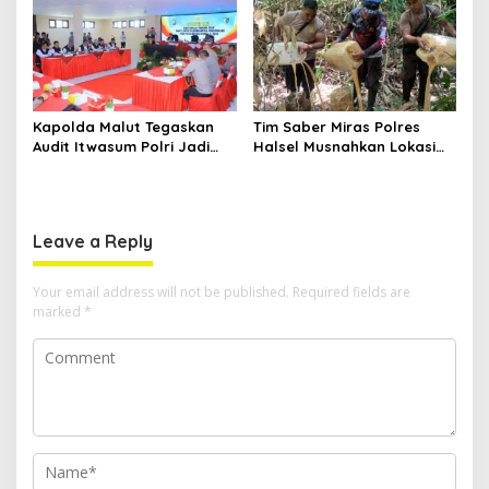
Transparan
Kapolda Malut Tegaskan
Tim Saber Miras Polres
Audit Itwasum Polri Jadi
Halsel Musnahkan Lokasi
Momentum Perkuat
Penyulingan Cap Tikus di
Akuntabilitas dan Kinerja
Desa Sawadai
Leave a Reply
Your email address will not be published.
Required fields are
marked
*