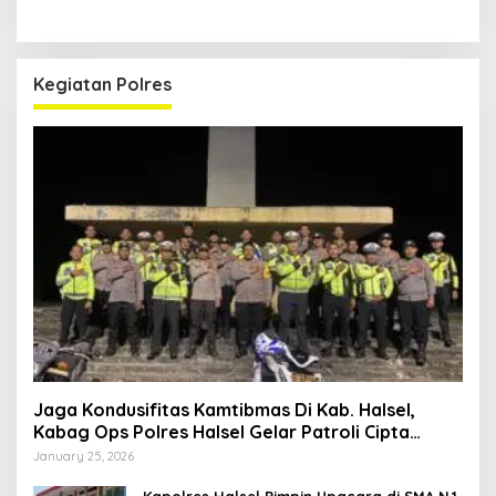
Kegiatan Polres
Jaga Kondusifitas Kamtibmas Di Kab. Halsel,
Kabag Ops Polres Halsel Gelar Patroli Cipta
Kondisi
January 25, 2026
Kapolres Halsel Pimpin Upacara di SMA N.1,