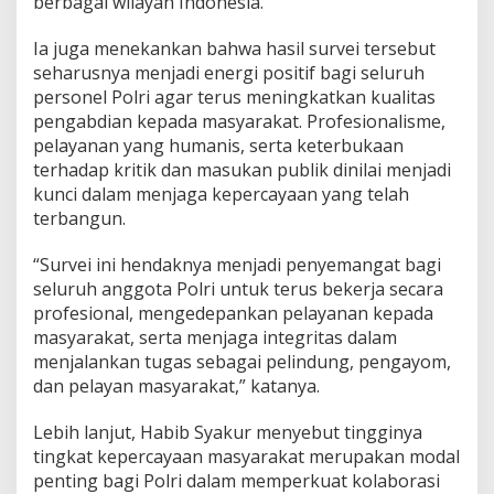
berbagai wilayah Indonesia.
:
B
Ia juga menekankan bahwa hasil survei tersebut
u
seharusnya menjadi energi positif bagi seluruh
a
personel Polri agar terus meningkatkan kualitas
h
d
pengabdian kepada masyarakat. Profesionalisme,
a
pelayanan yang humanis, serta keterbukaan
r
terhadap kritik dan masukan publik dinilai menjadi
i
kunci dalam menjaga kepercayaan yang telah
K
terbangun.
e
r
j
“Survei ini hendaknya menjadi penyemangat bagi
a
seluruh anggota Polri untuk terus bekerja secara
N
profesional, mengedepankan pelayanan kepada
y
masyarakat, serta menjaga integritas dalam
a
t
menjalankan tugas sebagai pelindung, pengayom,
a
dan pelayan masyarakat,” katanya.
Lebih lanjut, Habib Syakur menyebut tingginya
tingkat kepercayaan masyarakat merupakan modal
penting bagi Polri dalam memperkuat kolaborasi