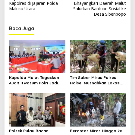
s
Kapolres di Jajaran Polda
Bhayangkari Daerah Malut
Maluku Utara
Salurkan Bantuan Sosial ke
t
Desa Sibenpopo
n
Baca Juga
a
v
i
g
a
t
Kapolda Malut Tegaskan
Tim Saber Miras Polres
i
Audit Itwasum Polri Jadi
Halsel Musnahkan Lokasi
o
Momentum Perkuat
Penyulingan Cap Tikus di
Akuntabilitas dan Kinerja
Desa Sawadai
n
Polsek Pulau Bacan
Berantas Miras Hingga ke