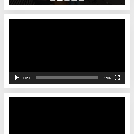
pelakunya
Video
Player
00:00
05:04
Video
Player