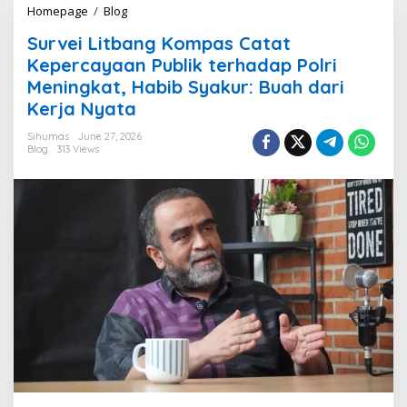
Homepage
/
Blog
S
u
Survei Litbang Kompas Catat
r
v
Kepercayaan Publik terhadap Polri
e
Meningkat, Habib Syakur: Buah dari
i
Kerja Nyata
L
i
Sihumas
June 27, 2026
t
Blog
313 Views
b
a
n
g
K
o
m
p
a
s
C
a
t
a
t
K