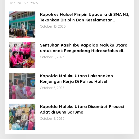
Kondisi
January 25, 2026
Kapolres Halsel Pimpin Upacara di SMA N.1,
Tekankan Disiplin Dan Keselamatan
Berkendara
October 13, 2025
Sentuhan Kasih Ibu Kapolda Maluku Utara
untuk Anak Penyandang Hidrosefalus di
Desa Babang
October 8, 2025
Kapolda Maluku Utara Laksanakan
Kunjungan Kerja Di Polres Halsel
October 8, 2025
Kapolda Maluku Utara Disambut Prosesi
Adat di Bumi Saruma
October 8, 2025