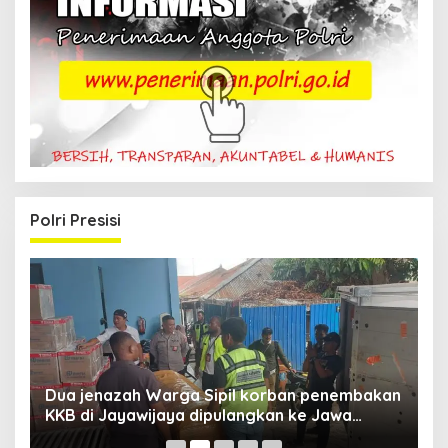
Polri Presisi
Dua jenazah Warga Sipil korban penembakan
L
KKB di Jayawijaya dipulangkan ke Jawa
P
Barat, Kaops Damai Cartenz: Kami terus buru