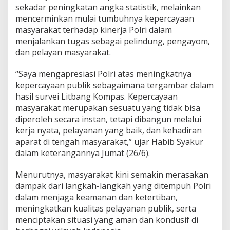
sekadar peningkatan angka statistik, melainkan
o
l
mencerminkan mulai tumbuhnya kepercayaan
r
masyarakat terhadap kinerja Polri dalam
i
menjalankan tugas sebagai pelindung, pengayom,
M
dan pelayan masyarakat.
e
n
i
“Saya mengapresiasi Polri atas meningkatnya
n
kepercayaan publik sebagaimana tergambar dalam
g
hasil survei Litbang Kompas. Kepercayaan
k
masyarakat merupakan sesuatu yang tidak bisa
a
diperoleh secara instan, tetapi dibangun melalui
t
,
kerja nyata, pelayanan yang baik, dan kehadiran
H
aparat di tengah masyarakat,” ujar Habib Syakur
a
dalam keterangannya Jumat (26/6).
b
i
Menurutnya, masyarakat kini semakin merasakan
b
S
dampak dari langkah-langkah yang ditempuh Polri
y
dalam menjaga keamanan dan ketertiban,
a
meningkatkan kualitas pelayanan publik, serta
k
menciptakan situasi yang aman dan kondusif di
u
r