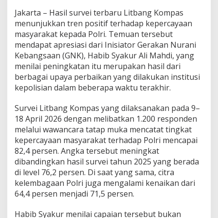
e
Jakarta – Hasil survei terbaru Litbang Kompas
p
menunjukkan tren positif terhadap kepercayaan
e
r
masyarakat kepada Polri. Temuan tersebut
c
mendapat apresiasi dari Inisiator Gerakan Nurani
a
Kebangsaan (GNK), Habib Syakur Ali Mahdi, yang
y
menilai peningkatan itu merupakan hasil dari
a
berbagai upaya perbaikan yang dilakukan institusi
a
n
kepolisian dalam beberapa waktu terakhir.
P
u
Survei Litbang Kompas yang dilaksanakan pada 9–
b
18 April 2026 dengan melibatkan 1.200 responden
l
melalui wawancara tatap muka mencatat tingkat
i
k
kepercayaan masyarakat terhadap Polri mencapai
t
82,4 persen. Angka tersebut meningkat
e
dibandingkan hasil survei tahun 2025 yang berada
r
di level 76,2 persen. Di saat yang sama, citra
h
a
kelembagaan Polri juga mengalami kenaikan dari
d
64,4 persen menjadi 71,5 persen.
a
p
Habib Syakur menilai capaian tersebut bukan
P