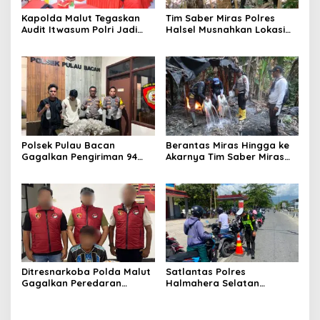
Kapolda Malut Tegaskan
Tim Saber Miras Polres
Audit Itwasum Polri Jadi
Halsel Musnahkan Lokasi
Momentum Perkuat
Penyulingan Cap Tikus di
Akuntabilitas dan Kinerja
Desa Sawadai
Polsek Pulau Bacan
Berantas Miras Hingga ke
Gagalkan Pengiriman 94
Akarnya Tim Saber Miras
Kantong Miras Jenis Cap
Polres Halsel Kembali
Tikus di Pelabuhan Kupal
Bongkar Penyulingan Cap
Tikus Aktif
Ditresnarkoba Polda Malut
Satlantas Polres
Gagalkan Peredaran
Halmahera Selatan
Tembakau Sintetis di
Laksanakan Pengaturan
Halmahera Tengah
Arus Lalu Lintas dan
Edukasi Keselamatan di