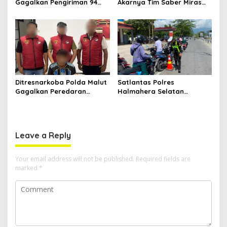
Gagalkan Pengiriman 94
Akarnya Tim Saber Miras
Kantong Miras Jenis Cap
Polres Halsel Kembali
Tikus di Pelabuhan Kupal
Bongkar Penyulingan Cap
Tikus Aktif
Ditresnarkoba Polda Malut
Satlantas Polres
Gagalkan Peredaran
Halmahera Selatan
Tembakau Sintetis di
Laksanakan Pengaturan
Halmahera Tengah
Arus Lalu Lintas dan
Edukasi Keselamatan di
Kawasan SPBU Bacan
Leave a Reply
Your email address will not be published.
Required fields are
marked
*