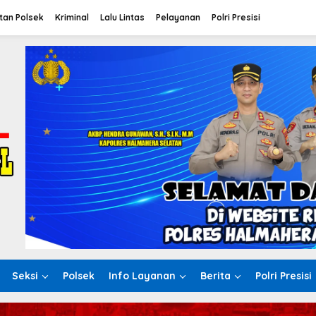
tan Polsek
Kriminal
Lalu Lintas
Pelayanan
Polri Presisi
Seksi
Polsek
Info Layanan
Berita
Polri Presisi