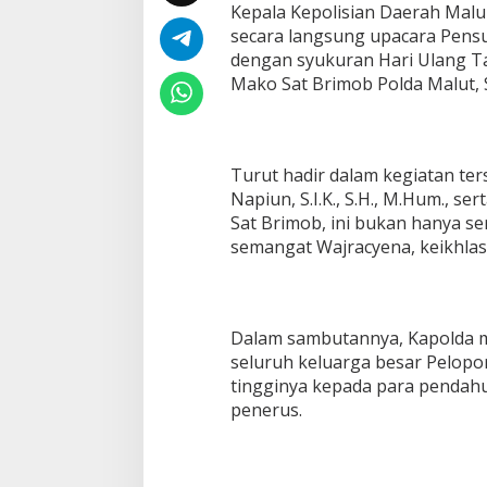
Kepala Kepolisian Daerah Maluk
l
u
secara langsung upacara Pensu
k
dengan syukuran Hari Ulang Ta
u
Mako Sat Brimob Polda Malut, S
U
t
a
r
a
Turut hadir dalam kegiatan ter
b
Napiun, S.I.K., S.H., M.Hum., s
e
Sat Brimob, ini bukan hanya
r
semangat Wajracyena, keikhla
j
a
l
a
n
Dalam sambutannya, Kapolda 
K
seluruh keluarga besar Pelopor
h
i
tingginya kepada para pendahu
d
penerus.
m
a
t