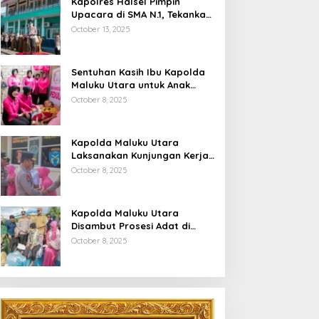
Kapolres Halsel Pimpin
Upacara di SMA N.1, Tekankan
Disiplin Dan Keselamatan
October 13, 2025
Berkendara
Sentuhan Kasih Ibu Kapolda
Maluku Utara untuk Anak
Penyandang Hidrosefalus di
October 8, 2025
Desa Babang
Kapolda Maluku Utara
Laksanakan Kunjungan Kerja
Di Polres Halsel
October 8, 2025
Kapolda Maluku Utara
Disambut Prosesi Adat di
Bumi Saruma
October 8, 2025