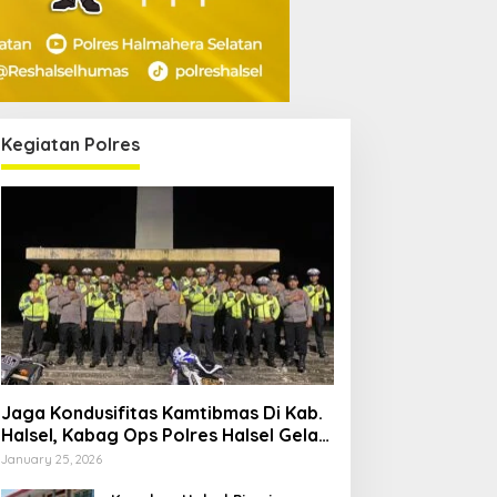
Kegiatan Polres
Jaga Kondusifitas Kamtibmas Di Kab.
Halsel, Kabag Ops Polres Halsel Gelar
Patroli Cipta Kondisi
January 25, 2026