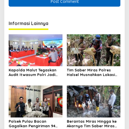
Informasi Lainnya
Kapolda Malut Tegaskan
Tim Saber Miras Polres
Audit Itwasum Polri Jadi
Halsel Musnahkan Lokasi
Momentum Perkuat
Penyulingan Cap Tikus di
Akuntabilitas dan Kinerja
Desa Sawadai
Polsek Pulau Bacan
Berantas Miras Hingga ke
Gagalkan Pengiriman 94
Akarnya Tim Saber Miras