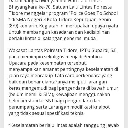
Dalam Rangka Menyambut Hari Lalu Lintas
e
Bhayangkara ke-70, Satuan Lalu Lintas Polresta
j
Tidore menggelar program “Police Goes To School
a
” di SMA Negeri 3 Kota Tidore Kepulauan, Senin
k
D
(8/9) kemarin. Kegiatan ini merupakan upaya nyata
i
untuk membangun kesadaran dan kedisiplinan
n
berlalu lintas di kalangan generasi muda.
i
,
Wakasat Lantas Polresta Tidore, IPTU Supardi, S.E.,
P
o
pada memimpin sekaligus menjadi Pembina
l
Upacara pada kesempatan tersebut,
r
menyampaikan amanat pentingnya keselamatan di
e
jalan raya mencakup Tata cara berkendara yang
s
t
baik dan benar diantaranya meliputi larangan
a
keras mengemudi bagi pengendara di bawah umur
T
(belum memiliki SIM), Kewajiban menggunakan
i
helm berstandar SNI bagi pengendara dan
d
penumpang serta Larangan modifikasi knalpot
o
r
yang tidak sesuai spesifikasi teknis.
e
G
“Keselamatan berlalu lintas adalah tanggung jawab
e