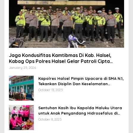
Jaga Kondusifitas Kamtibmas Di Kab. Halsel,
Kabag Ops Polres Halsel Gelar Patroli Cipta
Kondisi
January 25, 2026
Kapolres Halsel Pimpin Upacara di SMA N.1,
Tekankan Disiplin Dan Keselamatan
Berkendara
October 13, 2025
Sentuhan Kasih Ibu Kapolda Maluku Utara
untuk Anak Penyandang Hidrosefalus di
Desa Babang
October 8, 2025