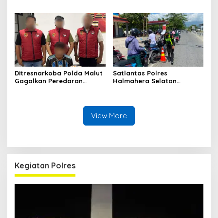
Kantong Miras Jenis Cap
Polres Halsel Kembali
Tikus di Pelabuhan Kupal
Bongkar Penyulingan Cap
Tikus Aktif
Ditresnarkoba Polda Malut
Satlantas Polres
Gagalkan Peredaran
Halmahera Selatan
Tembakau Sintetis di
Laksanakan Pengaturan
Halmahera Tengah
Arus Lalu Lintas dan
Edukasi Keselamatan di
Kawasan SPBU Bacan
View More
Kegiatan Polres