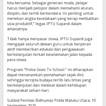
kita bersama. Sebagai generasi muda, pelajar
l
harus menjadi pelopor dalam memahami aturan,
a
r
disiplin, dan tertib berkendara. Ini penting untuk
"
menekan angka kecelakaan yang kerap melibatkan
P
usia produktif,” tegas IPTU Supardi dalam
o
amanatnya.
l
i
c
Tidak hanya menyasar siswa, IPTU Supardi juga
e
mengajak seluruh dewan guru untuk berperan
G
aktif memberikan edukasi dan pengawasan
o
berkelanjutan terkait keselamatan jalan kepada
e
s
para siswa.
T
o
Program “Police Goes To School ” ini diharapkan
S
dapat menanamkan pemahaman sejak dini,
c
sehingga tercipta budaya tertib lalu lintas yang
h
o
berkelanjutan dan melekat dalam kehidupan
o
masyarakat sehari-hari.
l
"
Subbid Penmas Bidhumas Polda Maluku Utara, 10
d
September 2025
i