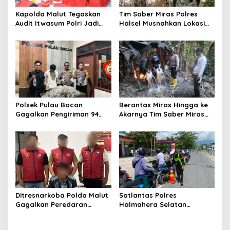
t
Kapolda Malut Tegaskan
Tim Saber Miras Polres
i
Audit Itwasum Polri Jadi
Halsel Musnahkan Lokasi
o
Momentum Perkuat
Penyulingan Cap Tikus di
Akuntabilitas dan Kinerja
Desa Sawadai
n
Polsek Pulau Bacan
Berantas Miras Hingga ke
Gagalkan Pengiriman 94
Akarnya Tim Saber Miras
Kantong Miras Jenis Cap
Polres Halsel Kembali
Tikus di Pelabuhan Kupal
Bongkar Penyulingan Cap
Tikus Aktif
Ditresnarkoba Polda Malut
Satlantas Polres
Gagalkan Peredaran
Halmahera Selatan
Tembakau Sintetis di
Laksanakan Pengaturan
Halmahera Tengah
Arus Lalu Lintas dan