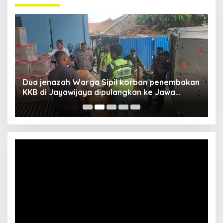
Dua jenazah Warga Sipil korban penembakan
L
KKB di Jayawijaya dipulangkan ke Jawa
P
Barat, Kaops Damai Cartenz: Kami terus buru
pelakunya
Video
Player