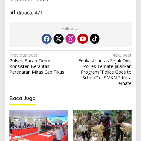
S
M
dibaca:
471
A
N
3
Follow Us
T
i
d
o
P
Previous post
Next post
r
Polsek Bacan Timur
Edukasi Lantas Sejak Dini,
e
o
Konsisten Berantas
Polres Ternate Jalankan
s
Peredaran Miras Cap Tikus
Program “Police Goes to
School” di SMKN 2 Kota
t
Ternate
n
Baca Juga
a
v
i
g
a