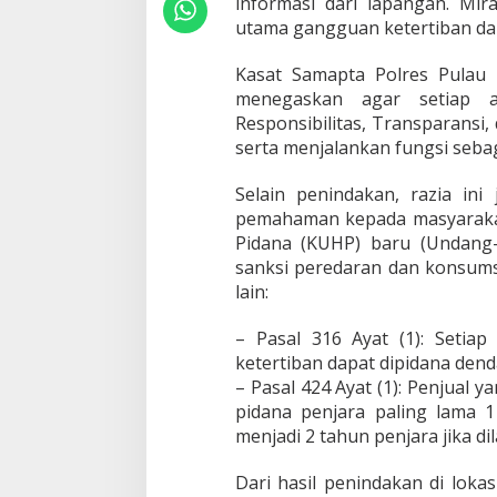
informasi dari lapangan. Mira
t
utama gangguan ketertiban dan
a
i
T
Kasat Samapta Polres Pulau M
i
menegaskan agar setiap an
n
Responsibilitas, Transparansi, 
d
serta menjalankan fungsi seba
a
k
P
Selain penindakan, razia ini
e
pemahaman kepada masyaraka
r
Pidana (KUHP) baru (Undang
e
sanksi peredaran dan konsumsi
d
lain:
a
r
a
– Pasal 316 Ayat (1): Set
n
ketertiban dapat dipidana dend
M
– Pasal 424 Ayat (1): Penjual
i
pidana penjara paling lama 1
r
a
menjadi 2 tahun penjara jika d
s
I
Dari hasil penindakan di lok
l