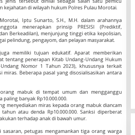
s jenis tersebut dinilai sebagai salah satu pemicu
 kejahatan di wilayah hukum Polres Pulau Morotai.
orotai, Iptu Sunarto, S.H., M.H. dalam arahannya
ggota menerapkan prinsip PRESISI (Prediktif,
dan Berkeadilan), menjunjung tinggi etika kepolisian,
gai pelindung, pengayom, dan pelayan masyarakat.
 juga memiliki tujuan edukatif. Aparat memberikan
t tentang penerapan Kitab Undang-Undang Hukum
-Undang Nomor 1 Tahun 2023), khususnya terkait
 miras. Beberapa pasal yang disosialisasikan antara
iap orang mabuk di tempat umum dan mengganggu
a paling banyak Rp10.000.000.
 yang menyediakan miras kepada orang mabuk diancam
 tahun atau denda Rp10.000.000. Sanksi diperberat
ilakukan terhadap anak di bawah umur.
asi sasaran, petugas mengamankan tiga orang warga