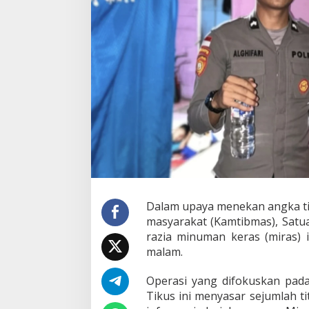
b
m
a
s
,
S
a
t
S
a
m
a
p
t
a
P
o
Dalam upaya menekan angka ti
l
masyarakat (Kamtibmas), Satu
r
razia minuman keras (miras) i
e
malam.
s
M
o
Operasi yang difokuskan pad
r
Tikus ini menyasar sejumlah ti
o