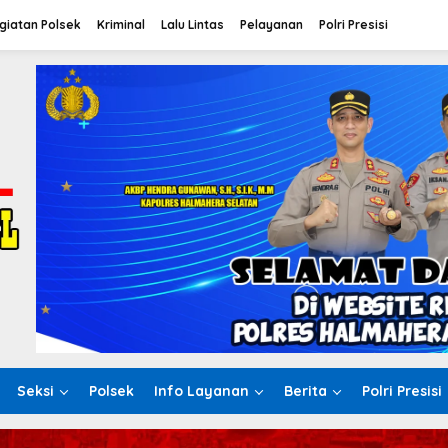
giatan Polsek
Kriminal
Lalu Lintas
Pelayanan
Polri Presisi
Seksi
Polsek
Info Layanan
Berita
Polri Presisi