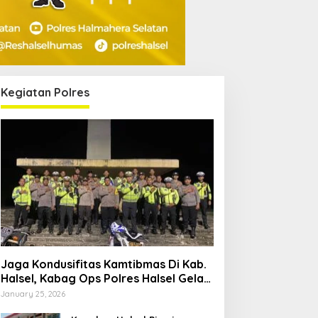
Kegiatan Polres
Jaga Kondusifitas Kamtibmas Di Kab.
Halsel, Kabag Ops Polres Halsel Gelar
Patroli Cipta Kondisi
January 25, 2026