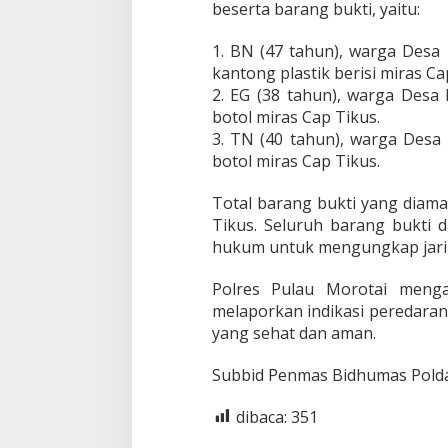
beserta barang bukti, yaitu:
e
g
a
1. BN (47 tahun), warga Desa
l
kantong plastik berisi miras Ca
2. EG (38 tahun), warga Desa
botol miras Cap Tikus.
3. TN (40 tahun), warga Desa
botol miras Cap Tikus.
Total barang bukti yang diama
Tikus. Seluruh barang bukti d
hukum untuk mengungkap jarin
Polres Pulau Morotai menga
melaporkan indikasi peredara
yang sehat dan aman.
Subbid Penmas Bidhumas Polda
dibaca:
351