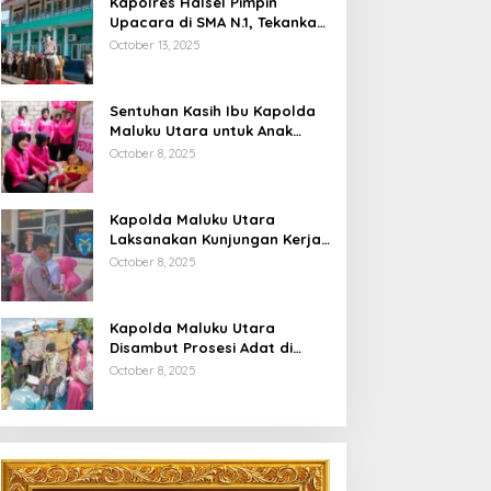
Kapolres Halsel Pimpin
Upacara di SMA N.1, Tekankan
Disiplin Dan Keselamatan
October 13, 2025
Berkendara
Sentuhan Kasih Ibu Kapolda
Maluku Utara untuk Anak
Penyandang Hidrosefalus di
October 8, 2025
Desa Babang
Kapolda Maluku Utara
Laksanakan Kunjungan Kerja
Di Polres Halsel
October 8, 2025
Kapolda Maluku Utara
Disambut Prosesi Adat di
Bumi Saruma
October 8, 2025