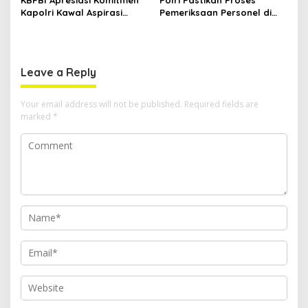
Kapolri Kawal Aspirasi
Pemeriksaan Personel di
dalam Pembahasan RUU
Aceh Dilaksanakan Secara
Ketenagakerjaan
Profesional dan
Transparan
Leave a Reply
Your email address will not be published.
Required fields are
marked
*