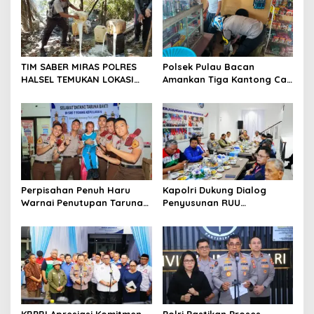
i
g
a
t
TIM SABER MIRAS POLRES
Polsek Pulau Bacan
HALSEL TEMUKAN LOKASI
Amankan Tiga Kantong Cap
i
PENYULINGAN CAP TIKUS DI
Tikus dari Kios Warga di
o
DESA MARABOSE
Desa Tomori
n
Perpisahan Penuh Haru
Kapolri Dukung Dialog
Warnai Penutupan Taruna
Penyusunan RUU
Bakti Akpol di Tidore
Ketenagakerjaan, Siap Jadi
Kepulauan
Jembatan Aspirasi Buruh
KBPBI Apresiasi Komitmen
Polri Pastikan Proses