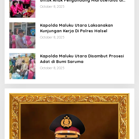
untuk Anak Penyandang Hidrosefalus di
Desa Babang
October 8, 2025
Kapolda Maluku Utara Laksanakan
Kunjungan Kerja Di Polres Halsel
October 8, 2025
Kapolda Maluku Utara Disambut Prosesi
Adat di Bumi Saruma
October 8, 2025