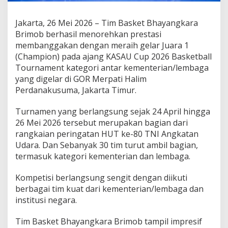
B
R
Jakarta, 26 Mei 2026 – Tim Basket Bhayangkara
A
Brimob berhasil menorehkan prestasi
I
H
membanggakan dengan meraih gelar Juara 1
J
(Champion) pada ajang KASAU Cup 2026 Basketball
U
Tournament kategori antar kementerian/lembaga
A
yang digelar di GOR Merpati Halim
R
Perdanakusuma, Jakarta Timur.
A
1
K
Turnamen yang berlangsung sejak 24 April hingga
A
26 Mei 2026 tersebut merupakan bagian dari
S
rangkaian peringatan HUT ke-80 TNI Angkatan
A
Udara. Dan Sebanyak 30 tim turut ambil bagian,
U
C
termasuk kategori kementerian dan lembaga.
U
P
Kompetisi berlangsung sengit dengan diikuti
2
berbagai tim kuat dari kementerian/lembaga dan
0
institusi negara.
2
6
B
Tim Basket Bhayangkara Brimob tampil impresif
A