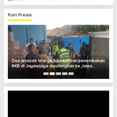
Polri Presisi
Dua jenazah Warga Sipil korban penembakan
L
KKB di Jayawijaya dipulangkan ke Jawa
P
Barat, Kaops Damai Cartenz: Kami terus buru
pelakunya
Video
Player