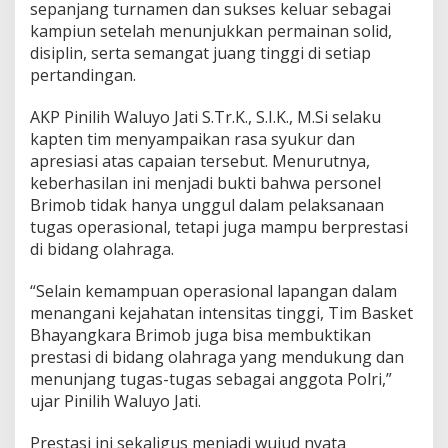
sepanjang turnamen dan sukses keluar sebagai
S
kampiun setelah menunjukkan permainan solid,
K
disiplin, serta semangat juang tinggi di setiap
E
T
pertandingan.
B
A
AKP Pinilih Waluyo Jati S.Tr.K., S.I.K., M.Si selaku
L
kapten tim menyampaikan rasa syukur dan
L
apresiasi atas capaian tersebut. Menurutnya,
T
O
keberhasilan ini menjadi bukti bahwa personel
U
Brimob tidak hanya unggul dalam pelaksanaan
R
tugas operasional, tetapi juga mampu berprestasi
N
di bidang olahraga.
A
M
E
“Selain kemampuan operasional lapangan dalam
N
menangani kejahatan intensitas tinggi, Tim Basket
T
Bhayangkara Brimob juga bisa membuktikan
prestasi di bidang olahraga yang mendukung dan
menunjang tugas-tugas sebagai anggota Polri,”
ujar Pinilih Waluyo Jati.
Prestasi ini sekaligus menjadi wujud nyata