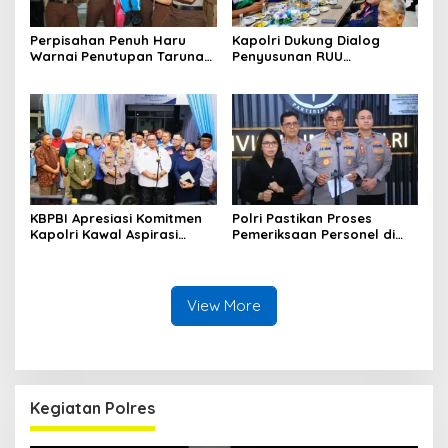
Perpisahan Penuh Haru
Kapolri Dukung Dialog
Warnai Penutupan Taruna
Penyusunan RUU
Bakti Akpol di Tidore
Ketenagakerjaan, Siap Jadi
Kepulauan
Jembatan Aspirasi Buruh
KBPBI Apresiasi Komitmen
Polri Pastikan Proses
Kapolri Kawal Aspirasi
Pemeriksaan Personel di
dalam Pembahasan RUU
Aceh Dilaksanakan Secara
Ketenagakerjaan
Profesional dan
Transparan
View More
Kegiatan Polres