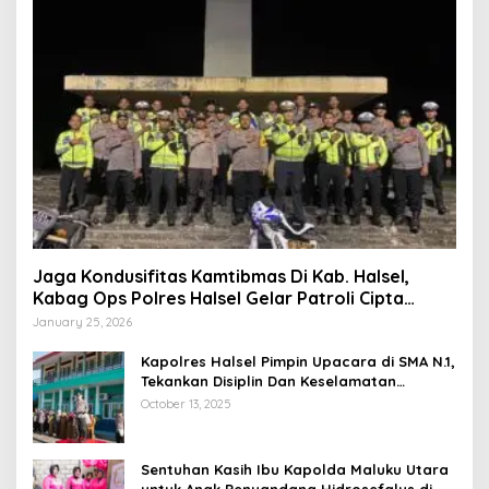
Jaga Kondusifitas Kamtibmas Di Kab. Halsel,
Kabag Ops Polres Halsel Gelar Patroli Cipta
Kondisi
January 25, 2026
Kapolres Halsel Pimpin Upacara di SMA N.1,
Tekankan Disiplin Dan Keselamatan
Berkendara
October 13, 2025
Sentuhan Kasih Ibu Kapolda Maluku Utara