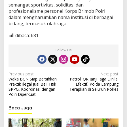
semangat sportivitas, soliditas, dan
profesionalisme personel Korps Brimob Polri
dalam mengharumkan nama institusi di berbagai
bidang, termasuk olahraga.
dibaca:
681
Follow Us
P
Previous post
Next post
Waka BGN Siap Bersihkan
Patroli QR Janji Jaga Dinilai
o
Praktik Ilegal Jual Beli Titik
Efektif, Polda Lampung
s
SPPG, Koordinasi dengan
Terapkan di Seluruh Polres
Polri Diperkuat
t
n
Baca Juga
a
v