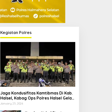
Kegiatan Polres
Jaga Kondusifitas Kamtibmas Di Kab.
Halsel, Kabag Ops Polres Halsel Gelar
Patroli Cipta Kondisi
January 25, 2026