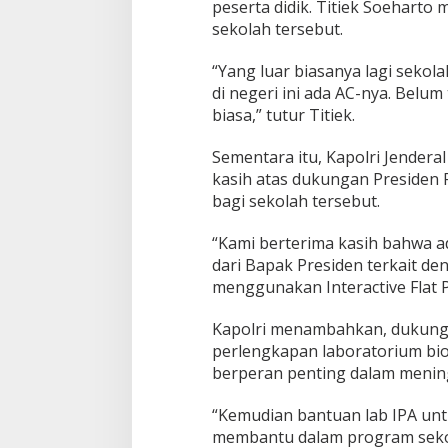
peserta didik. Titiek Soeharto 
s
sekolah tersebut.
i
a
“Yang luar biasanya lagi sekol
di negeri ini ada AC-nya. Belum 
biasa,” tutur Titiek.
Sementara itu, Kapolri Jendera
kasih atas dukungan Presiden 
bagi sekolah tersebut.
“Kami berterima kasih bahwa ad
dari Bapak Presiden terkait d
menggunakan Interactive Flat Pa
Kapolri menambahkan, dukungan
perlengkapan laboratorium bio
berperan penting dalam mening
“Kemudian bantuan lab IPA untu
membantu dalam program sekol