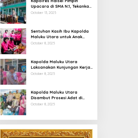
Kapolres Halsel Pimpin
Upacara di SMA N.1, Tekankan
Disiplin Dan Keselamatan
October 13, 2025
Berkendara
Sentuhan Kasih Ibu Kapolda
Maluku Utara untuk Anak
Penyandang Hidrosefalus di
October 8, 2025
Desa Babang
Kapolda Maluku Utara
Laksanakan Kunjungan Kerja
Di Polres Halsel
October 8, 2025
Kapolda Maluku Utara
Disambut Prosesi Adat di
Bumi Saruma
October 8, 2025