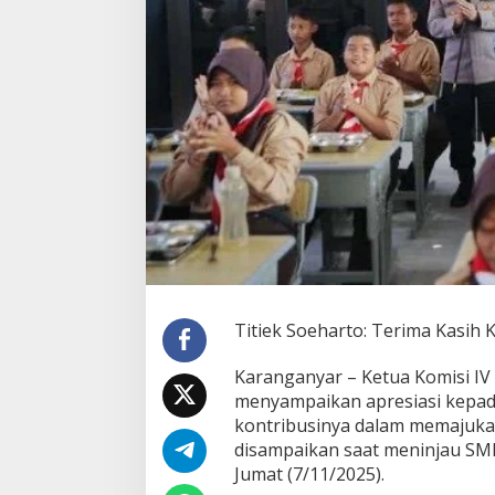
i
m
a
K
a
s
i
h
K
a
p
o
l
r
i
S
u
Titiek Soeharto: Terima Kasih K
d
a
Karanganyar – Ketua Komisi IV D
h
menyampaikan apresiasi kepada 
I
kontribusinya dalam memajukan
k
u
disampaikan saat meninjau SM
t
Jumat (7/11/2025).
P