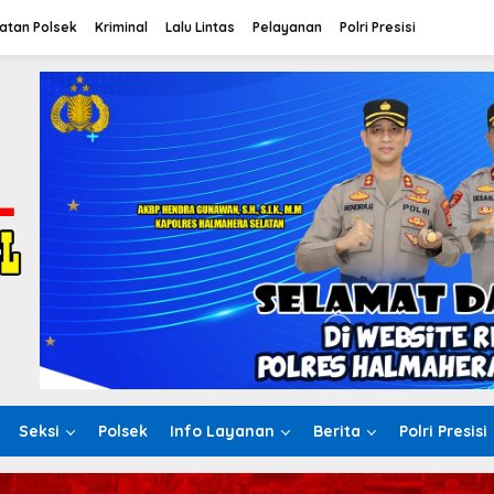
atan Polsek
Kriminal
Lalu Lintas
Pelayanan
Polri Presisi
Seksi
Polsek
Info Layanan
Berita
Polri Presisi