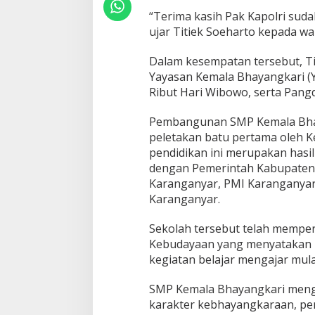
e
“Terima kasih Pak Kapolri sudah
r
ujar Titiek Soeharto kepada wa
b
a
i
Dalam kesempatan tersebut, Tit
k
Yayasan Kemala Bhayangkari (YK
i
Ribut Hari Wibowo, serta Pang
P
e
Pembangunan SMP Kemala Bhaya
n
d
peletakan batu pertama oleh Ke
i
pendidikan ini merupakan hasi
d
dengan Pemerintah Kabupaten 
i
Karanganyar, PMI Karanganyar
k
a
Karanganyar.
n
d
Sekolah tersebut telah memper
i
Kebudayaan yang menyatakan b
I
kegiatan belajar mengajar mula
n
d
o
SMP Kemala Bhayangkari men
n
karakter kebhayangkaraan, pen
e