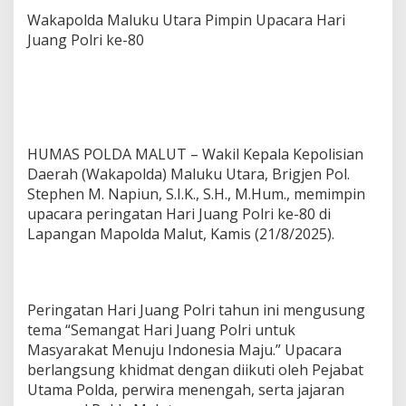
n
Wakapolda Maluku Utara Pimpin Upacara Hari
U
Juang Polri ke-80
p
a
c
a
r
a
H
HUMAS POLDA MALUT – Wakil Kepala Kepolisian
a
Daerah (Wakapolda) Maluku Utara, Brigjen Pol.
r
i
Stephen M. Napiun, S.I.K., S.H., M.Hum., memimpin
J
upacara peringatan Hari Juang Polri ke-80 di
u
Lapangan Mapolda Malut, Kamis (21/8/2025).
a
n
g
P
o
Peringatan Hari Juang Polri tahun ini mengusung
l
tema “Semangat Hari Juang Polri untuk
r
Masyarakat Menuju Indonesia Maju.” Upacara
i
berlangsung khidmat dengan diikuti oleh Pejabat
k
e
Utama Polda, perwira menengah, serta jajaran
-