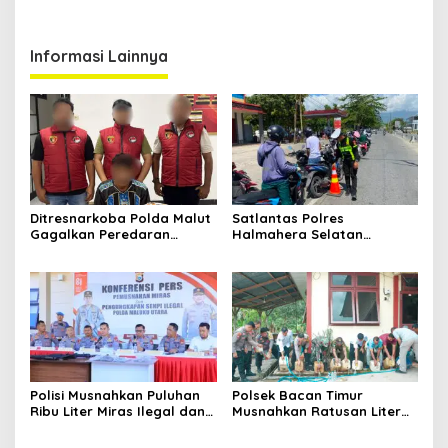
Informasi Lainnya
Ditresnarkoba Polda Malut
Satlantas Polres
Gagalkan Peredaran
Halmahera Selatan
Tembakau Sintetis di
Laksanakan Pengaturan
Halmahera Tengah
Arus Lalu Lintas dan
Edukasi Keselamatan di
Kawasan SPBU Bacan
Polisi Musnahkan Puluhan
Polsek Bacan Timur
Ribu Liter Miras Ilegal dan
Musnahkan Ratusan Liter
Ungkap Jaringan
Miras Hasil Razia Rutin,
Peredaran Senjata Api
Wujud Komitmen Menjaga