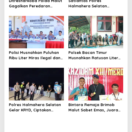
t
Ditresnarkoba Polda Malut
Satlantas Polres
Gagalkan Peredaran
Halmahera Selatan
i
Tembakau Sintetis di
Laksanakan Pengaturan
o
Halmahera Tengah
Arus Lalu Lintas dan
Edukasi Keselamatan di
n
Kawasan SPBU Bacan
Polisi Musnahkan Puluhan
Polsek Bacan Timur
Ribu Liter Miras Ilegal dan
Musnahkan Ratusan Liter
Ungkap Jaringan
Miras Hasil Razia Rutin,
Peredaran Senjata Api
Wujud Komitmen Menjaga
Lintas Negara
Kamtibmas
Polres Halmahera Selatan
Bintara Remaja Brimob
Gelar KRYD, Ciptakan
Malut Sabet Emas, Juara
Situasi Kamtibmas Tetap
Kumite Senior di Liga INKAI
Aman dan Kondusif
Sulut