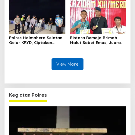
Lintas Negara
Kamtibmas
Polres Halmahera Selatan
Bintara Remaja Brimob
Gelar KRYD, Ciptakan
Malut Sabet Emas, Juara
Situasi Kamtibmas Tetap
Kumite Senior di Liga INKAI
Aman dan Kondusif
Sulut
View More
Kegiatan Polres