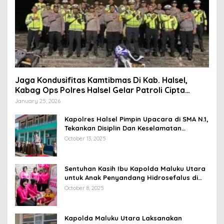
Jaga Kondusifitas Kamtibmas Di Kab. Halsel,
Kabag Ops Polres Halsel Gelar Patroli Cipta
Kondisi
January 25, 2026
Kapolres Halsel Pimpin Upacara di SMA N.1,
Tekankan Disiplin Dan Keselamatan
Berkendara
October 13, 2025
Sentuhan Kasih Ibu Kapolda Maluku Utara
untuk Anak Penyandang Hidrosefalus di
Desa Babang
October 8, 2025
Kapolda Maluku Utara Laksanakan