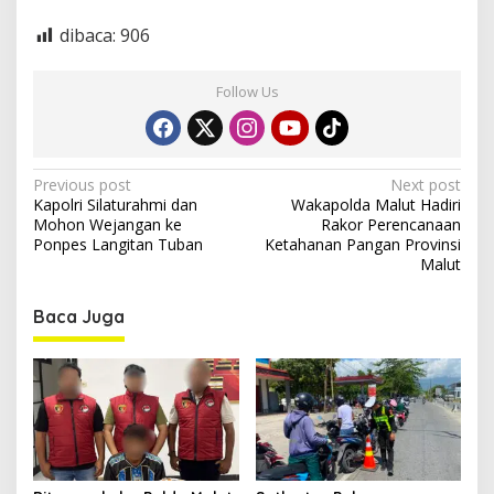
dibaca:
906
Follow Us
P
Previous post
Next post
Kapolri Silaturahmi dan
Wakapolda Malut Hadiri
o
Mohon Wejangan ke
Rakor Perencanaan
s
Ponpes Langitan Tuban
Ketahanan Pangan Provinsi
Malut
t
n
Baca Juga
a
v
i
g
a