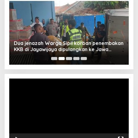
Dua jenazah Warga Sipil korban penembakan
L
KKB di Jayawijaya dipulangkan ke Jawa
P
Barat, Kaops Damai Cartenz: Kami terus buru
pelakunya
Video
Player