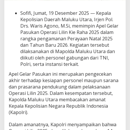
p
e
Sofifi, Jumat, 19 Desember 2025 — Kepala
l
Kepolisian Daerah Maluku Utara, Irjen Pol.
G
e
Drs. Waris Agono, M.Si, memimpin Apel Gelar
l
Pasukan Operasi Lilin Kie Raha 2025 dalam
a
rangka pengamanan Perayaan Natal 2025
r
dan Tahun Baru 2026. Kegiatan tersebut
P
dilaksanakan di Mapolda Maluku Utara dan
a
s
diikuti oleh personel gabungan dari TNI,
u
Polri, serta instansi terkait.
k
a
Apel Gelar Pasukan ini merupakan pengecekan
n
akhir terhadap kesiapan personel maupun sarana
O
dan prasarana pendukung dalam pelaksanaan
p
Operasi Lilin 2025. Dalam kesempatan tersebut,
e
r
Kapolda Maluku Utara membacakan amanat
a
Kepala Kepolisian Negara Republik Indonesia
s
(Kapolri).
i
L
Dalam amanatnya, Kapolri menyampaikan bahwa
i
l