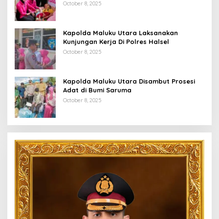
Desa Babang
October 8, 2025
Kapolda Maluku Utara Laksanakan
Kunjungan Kerja Di Polres Halsel
October 8, 2025
Kapolda Maluku Utara Disambut Prosesi
Adat di Bumi Saruma
October 8, 2025