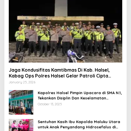
Jaga Kondusifitas Kamtibmas Di Kab. Halsel,
Kabag Ops Polres Halsel Gelar Patroli Cipta
Kondisi
January 25, 2026
Kapolres Halsel Pimpin Upacara di SMA N.1,
Tekankan Disiplin Dan Keselamatan
Berkendara
October 13, 2025
Sentuhan Kasih Ibu Kapolda Maluku Utara
untuk Anak Penyandang Hidrosefalus di