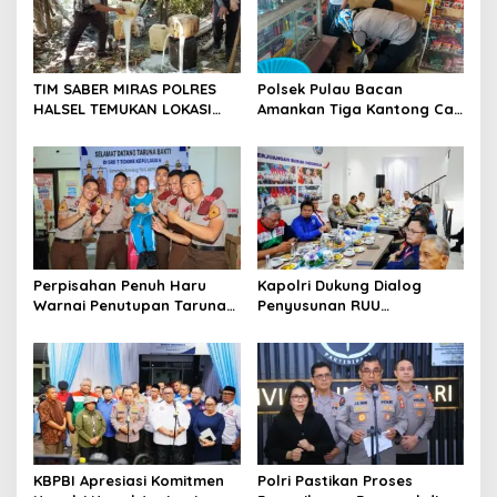
g
a
t
TIM SABER MIRAS POLRES
Polsek Pulau Bacan
i
HALSEL TEMUKAN LOKASI
Amankan Tiga Kantong Cap
o
PENYULINGAN CAP TIKUS DI
Tikus dari Kios Warga di
DESA MARABOSE
Desa Tomori
n
Perpisahan Penuh Haru
Kapolri Dukung Dialog
Warnai Penutupan Taruna
Penyusunan RUU
Bakti Akpol di Tidore
Ketenagakerjaan, Siap Jadi
Kepulauan
Jembatan Aspirasi Buruh
KBPBI Apresiasi Komitmen
Polri Pastikan Proses