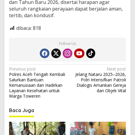
dan Tahun Baru 2026, disertai harapan agar
seluruh rangkaian perayaan dapat berjalan aman,
tertib, dan kondusif.
dibaca:
818
Follow Us
P
Previous post
Next post
Polres Aceh Tengah Kembali
Jelang Nataru 2025–2026,
o
Salurkan Bantuan
Polri Intensifkan Patroli
s
Kemanusiaan dan Hadirkan
Dialogis Amankan Gereja
Layanan Kesehatan untuk
dan Objek Vital
t
Warga Toweren
n
Baca Juga
a
v
i