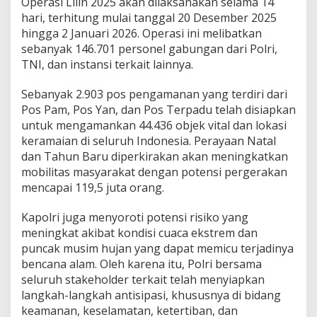
Operasi Lilin 2025 akan dilaksanakan selama 14
i
hari, terhitung mulai tanggal 20 Desember 2025
n
hingga 2 Januari 2026. Operasi ini melibatkan
K
sebanyak 146.701 personel gabungan dari Polri,
i
e
TNI, dan instansi terkait lainnya.
R
a
Sebanyak 2.903 pos pengamanan yang terdiri dari
h
Pos Pam, Pos Yan, dan Pos Terpadu telah disiapkan
a
untuk mengamankan 44.436 objek vital dan lokasi
2
0
keramaian di seluruh Indonesia. Perayaan Natal
2
dan Tahun Baru diperkirakan akan meningkatkan
5
mobilitas masyarakat dengan potensi pergerakan
mencapai 119,5 juta orang.
Kapolri juga menyoroti potensi risiko yang
meningkat akibat kondisi cuaca ekstrem dan
puncak musim hujan yang dapat memicu terjadinya
bencana alam. Oleh karena itu, Polri bersama
seluruh stakeholder terkait telah menyiapkan
langkah-langkah antisipasi, khususnya di bidang
keamanan, keselamatan, ketertiban, dan