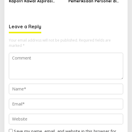
Kapolri Kawal Aspirasi
Pemeriksaan Personel di
dalam Pembahasan RUU
Aceh Dilaksanakan Secara
Ketenagakerjaan
Profesional dan
Transparan
Leave a Reply
Your email address will not be published.
Required fields are
marked
*
Save my name, email, and website in this browser for