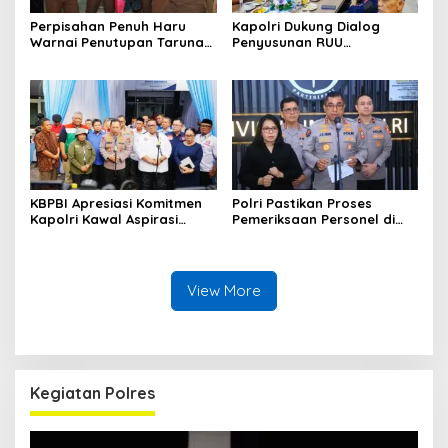
Perpisahan Penuh Haru
Kapolri Dukung Dialog
Warnai Penutupan Taruna
Penyusunan RUU
Bakti Akpol di Tidore
Ketenagakerjaan, Siap Jadi
Kepulauan
Jembatan Aspirasi Buruh
KBPBI Apresiasi Komitmen
Polri Pastikan Proses
Kapolri Kawal Aspirasi
Pemeriksaan Personel di
dalam Pembahasan RUU
Aceh Dilaksanakan Secara
Ketenagakerjaan
Profesional dan
Transparan
View More
Kegiatan Polres