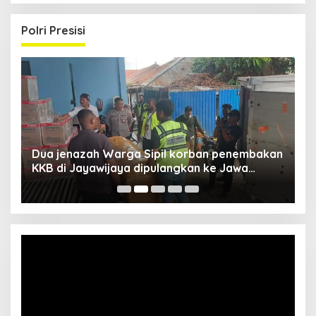
Polri Presisi
Dua jenazah Warga Sipil korban penembakan
L
KKB di Jayawijaya dipulangkan ke Jawa
P
Barat, Kaops Damai Cartenz: Kami terus buru
pelakunya
Video
Player