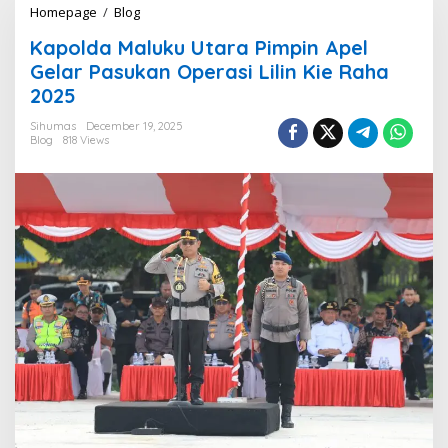
Homepage
/
Blog
K
a
Kapolda Maluku Utara Pimpin Apel
p
o
Gelar Pasukan Operasi Lilin Kie Raha
l
2025
d
a
Sihumas
December 19, 2025
M
Blog
818 Views
a
l
u
k
u
U
t
a
r
a
P
i
m
p
i
n
A