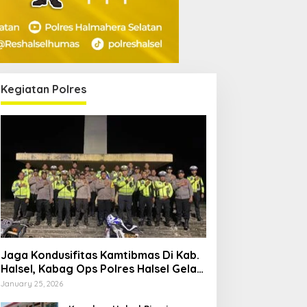
Kegiatan Polres
Jaga Kondusifitas Kamtibmas Di Kab.
Halsel, Kabag Ops Polres Halsel Gelar
Patroli Cipta Kondisi
January 25, 2026