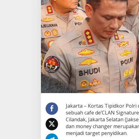
o
l
d
a
M
e
t
r
o
G
e
l
e
d
a
h
C
a
f
Jakarta – Kortas Tipidkor Polr
e
sebuah cafe de’CLAN Signature 
d
Cilandak, Jakarta Selatan (Jakse
a
n
dan money changer merupakan b
M
menjadi target penyidikan.
o