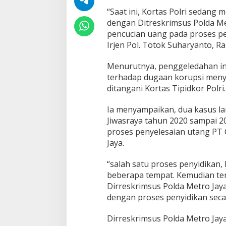
n
“Saat ini, Kortas Polri sedang
e
dengan Ditreskrimsus Polda M
y
C
pencucian uang pada proses pe
h
Irjen Pol. Totok Suharyanto, Ra
a
n
Menurutnya, penggeledahan in
g
terhadap dugaan korupsi menya
e
r
ditangani Kortas Tipidkor Polri.
Ia menyampaikan, dua kasus lai
Jiwasraya tahun 2020 sampai 2
proses penyelesaian utang PT 
Jaya.
“salah satu proses penyidikan,
beberapa tempat. Kemudian ter
Dirreskrimsus Polda Metro Jay
dengan proses penyidikan seca
Dirreskrimsus Polda Metro Ja