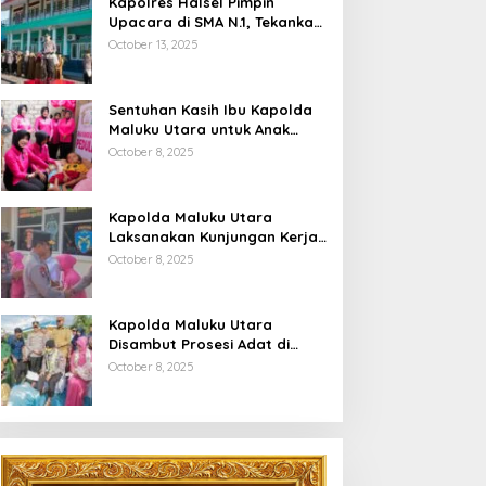
Kapolres Halsel Pimpin
Upacara di SMA N.1, Tekankan
Disiplin Dan Keselamatan
October 13, 2025
Berkendara
Sentuhan Kasih Ibu Kapolda
Maluku Utara untuk Anak
Penyandang Hidrosefalus di
October 8, 2025
Desa Babang
Kapolda Maluku Utara
Laksanakan Kunjungan Kerja
Di Polres Halsel
October 8, 2025
Kapolda Maluku Utara
Disambut Prosesi Adat di
Bumi Saruma
October 8, 2025