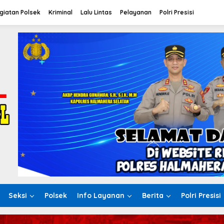
giatan Polsek
Kriminal
Lalu Lintas
Pelayanan
Polri Presisi
Seksi
Polsek
Info Layanan
Berita
Polri Presisi