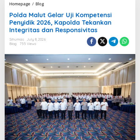
Homepage
/
Blog
P
o
Polda Malut Gelar Uji Kompetensi
l
d
Penyidik 2026, Kapolda Tekankan
a
Integritas dan Responsivitas
M
a
Sihumas
July 8, 2026
l
Blog
755 Views
u
t
G
e
l
a
r
U
j
i
K
o
m
p
e
t
e