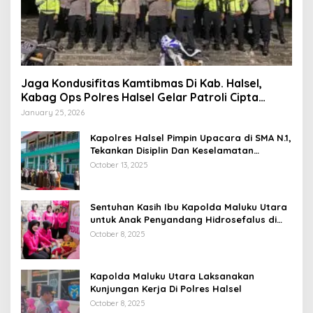
Jaga Kondusifitas Kamtibmas Di Kab. Halsel,
Kabag Ops Polres Halsel Gelar Patroli Cipta
Kondisi
January 25, 2026
Kapolres Halsel Pimpin Upacara di SMA N.1,
Tekankan Disiplin Dan Keselamatan
Berkendara
October 13, 2025
Sentuhan Kasih Ibu Kapolda Maluku Utara
untuk Anak Penyandang Hidrosefalus di
Desa Babang
October 8, 2025
Kapolda Maluku Utara Laksanakan
Kunjungan Kerja Di Polres Halsel
October 8, 2025