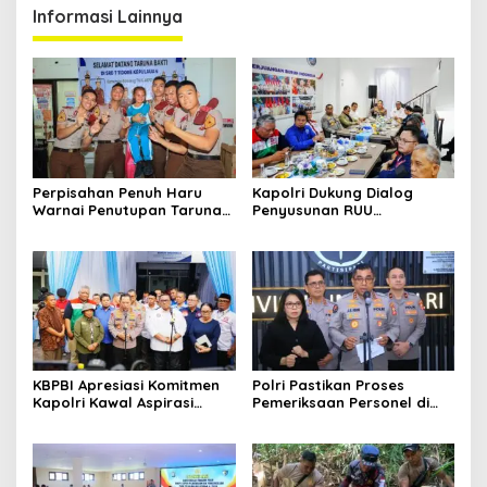
Informasi Lainnya
Perpisahan Penuh Haru
Kapolri Dukung Dialog
Warnai Penutupan Taruna
Penyusunan RUU
Bakti Akpol di Tidore
Ketenagakerjaan, Siap Jadi
Kepulauan
Jembatan Aspirasi Buruh
KBPBI Apresiasi Komitmen
Polri Pastikan Proses
Kapolri Kawal Aspirasi
Pemeriksaan Personel di
dalam Pembahasan RUU
Aceh Dilaksanakan Secara
Ketenagakerjaan
Profesional dan
Transparan