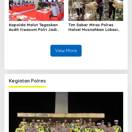
Kapolda Malut Tegaskan
Tim Saber Miras Polres
Audit Itwasum Polri Jadi
Halsel Musnahkan Lokasi
Momentum Perkuat
Penyulingan Cap Tikus di
Akuntabilitas dan Kinerja
Desa Sawadai
View More
Kegiatan Polres