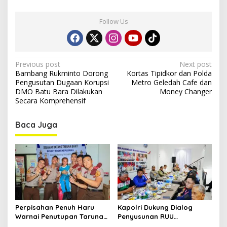
Follow Us
P
Previous post
Next post
Bambang Rukminto Dorong
Kortas Tipidkor dan Polda
o
Pengusutan Dugaan Korupsi
Metro Geledah Cafe dan
s
DMO Batu Bara Dilakukan
Money Changer
Secara Komprehensif
t
n
Baca Juga
a
v
i
g
a
t
Perpisahan Penuh Haru
Kapolri Dukung Dialog
Warnai Penutupan Taruna
Penyusunan RUU
i
Bakti Akpol di Tidore
Ketenagakerjaan, Siap Jadi