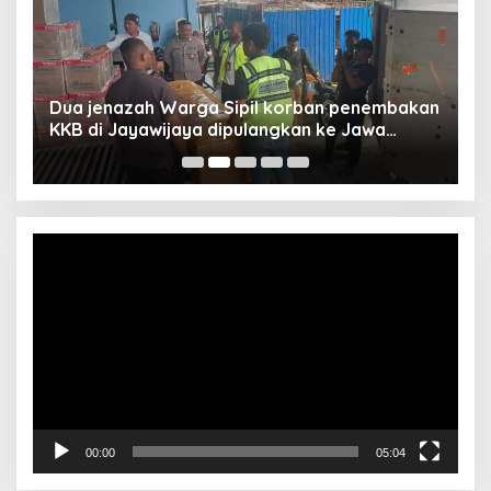
Dua jenazah Warga Sipil korban penembakan
L
KKB di Jayawijaya dipulangkan ke Jawa
P
Barat, Kaops Damai Cartenz: Kami terus buru
pelakunya
Video
Player
00:00
05:04