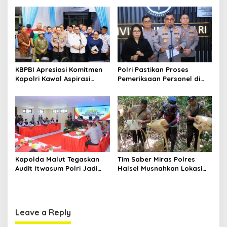
o
Kepulauan
Jembatan Aspirasi Buruh
n
KBPBI Apresiasi Komitmen
Polri Pastikan Proses
Kapolri Kawal Aspirasi
Pemeriksaan Personel di
dalam Pembahasan RUU
Aceh Dilaksanakan Secara
Ketenagakerjaan
Profesional dan
Transparan
Kapolda Malut Tegaskan
Tim Saber Miras Polres
Audit Itwasum Polri Jadi
Halsel Musnahkan Lokasi
Momentum Perkuat
Penyulingan Cap Tikus di
Akuntabilitas dan Kinerja
Desa Sawadai
Leave a Reply