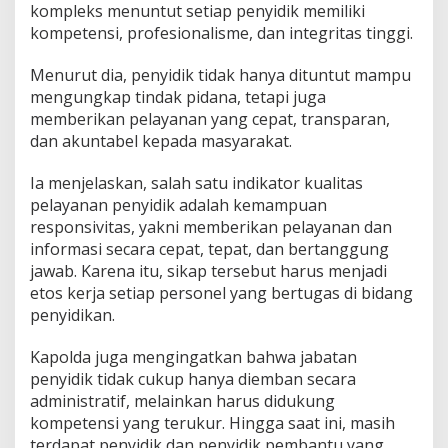
kompleks menuntut setiap penyidik memiliki
k
kompetensi, profesionalisme, dan integritas tinggi.
a
n
k
Menurut dia, penyidik tidak hanya dituntut mampu
a
mengungkap tindak pidana, tetapi juga
n
memberikan pelayanan yang cepat, transparan,
I
dan akuntabel kepada masyarakat.
n
t
e
Ia menjelaskan, salah satu indikator kualitas
g
pelayanan penyidik adalah kemampuan
r
responsivitas, yakni memberikan pelayanan dan
i
informasi secara cepat, tepat, dan bertanggung
t
a
jawab. Karena itu, sikap tersebut harus menjadi
s
etos kerja setiap personel yang bertugas di bidang
d
penyidikan.
a
n
Kapolda juga mengingatkan bahwa jabatan
R
e
penyidik tidak cukup hanya diemban secara
s
administratif, melainkan harus didukung
p
kompetensi yang terukur. Hingga saat ini, masih
o
terdapat penyidik dan penyidik pembantu yang
n