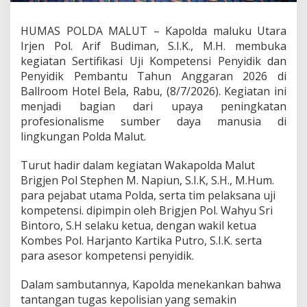
n
s
HUMAS POLDA MALUT – Kapolda maluku Utara
i
Irjen Pol. Arif Budiman, S.I.K., M.H. membuka
P
e
kegiatan Sertifikasi Uji Kompetensi Penyidik dan
n
Penyidik Pembantu Tahun Anggaran 2026 di
y
Ballroom Hotel Bela, Rabu, (8/7/2026). Kegiatan ini
i
menjadi bagian dari upaya peningkatan
d
profesionalisme sumber daya manusia di
i
k
lingkungan Polda Malut.
2
0
Turut hadir dalam kegiatan Wakapolda Malut
2
Brigjen Pol Stephen M. Napiun, S.I.K, S.H., M.Hum.
6
para pejabat utama Polda, serta tim pelaksana uji
,
K
kompetensi. dipimpin oleh Brigjen Pol. Wahyu Sri
a
Bintoro, S.H selaku ketua, dengan wakil ketua
p
Kombes Pol. Harjanto Kartika Putro, S.I.K. serta
o
para asesor kompetensi penyidik.
l
d
a
Dalam sambutannya, Kapolda menekankan bahwa
T
tantangan tugas kepolisian yang semakin
e