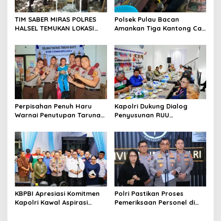
a
t
TIM SABER MIRAS POLRES
Polsek Pulau Bacan
HALSEL TEMUKAN LOKASI
Amankan Tiga Kantong Cap
i
PENYULINGAN CAP TIKUS DI
Tikus dari Kios Warga di
o
DESA MARABOSE
Desa Tomori
n
Perpisahan Penuh Haru
Kapolri Dukung Dialog
Warnai Penutupan Taruna
Penyusunan RUU
Bakti Akpol di Tidore
Ketenagakerjaan, Siap Jadi
Kepulauan
Jembatan Aspirasi Buruh
KBPBI Apresiasi Komitmen
Polri Pastikan Proses
Kapolri Kawal Aspirasi
Pemeriksaan Personel di
dalam Pembahasan RUU
Aceh Dilaksanakan Secara
Ketenagakerjaan
Profesional dan