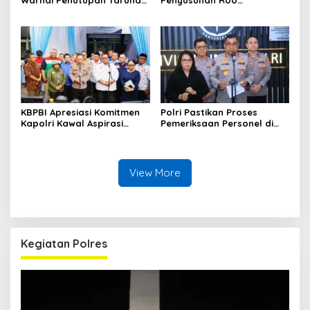
Warnai Penutupan Taruna
Penyusunan RUU
Bakti Akpol di Tidore
Ketenagakerjaan, Siap Jadi
Kepulauan
Jembatan Aspirasi Buruh
KBPBI Apresiasi Komitmen
Polri Pastikan Proses
Kapolri Kawal Aspirasi
Pemeriksaan Personel di
dalam Pembahasan RUU
Aceh Dilaksanakan Secara
Ketenagakerjaan
Profesional dan
Transparan
View More
Kegiatan Polres