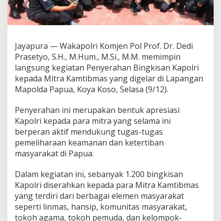
g
k
i
s
a
Jayapura — Wakapolri Komjen Pol Prof. Dr. Dedi
n
Prasetyo, S.H., M.Hum., M.Si., M.M. memimpin
K
langsung kegiatan Penyerahan Bingkisan Kapolri
a
kepada Mitra Kamtibmas yang digelar di Lapangan
p
o
Mapolda Papua, Koya Koso, Selasa (9/12).
l
r
Penyerahan ini merupakan bentuk apresiasi
i
Kapolri kepada para mitra yang selama ini
u
berperan aktif mendukung tugas-tugas
n
t
pemeliharaan keamanan dan ketertiban
u
masyarakat di Papua.
k
M
Dalam kegiatan ini, sebanyak 1.200 bingkisan
i
Kapolri diserahkan kepada para Mitra Kamtibmas
t
r
yang terdiri dari berbagai elemen masyarakat
a
seperti linmas, hansip, komunitas masyarakat,
K
tokoh agama, tokoh pemuda, dan kelompok-
a