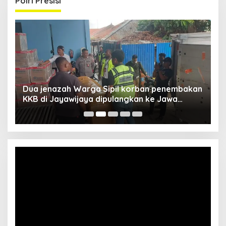
Polri Presisi
Dua jenazah Warga Sipil korban penembakan
L
KKB di Jayawijaya dipulangkan ke Jawa
P
Barat, Kaops Damai Cartenz: Kami terus buru
pelakunya
Video
Player