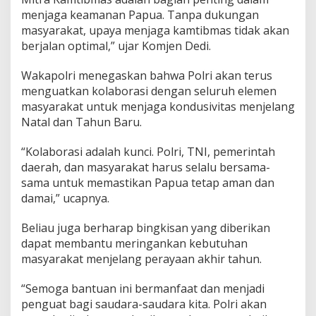
A
menjaga keamanan Papua. Tanpa dukungan
p
masyarakat, upaya menjaga kamtibmas tidak akan
r
berjalan optimal,” ujar Komjen Dedi.
e
s
Wakapolri menegaskan bahwa Polri akan terus
i
a
menguatkan kolaborasi dengan seluruh elemen
s
masyarakat untuk menjaga kondusivitas menjelang
i
Natal dan Tahun Baru.
b
a
“Kolaborasi adalah kunci. Polri, TNI, pemerintah
g
i
daerah, dan masyarakat harus selalu bersama-
G
sama untuk memastikan Papua tetap aman dan
a
damai,” ucapnya.
r
d
Beliau juga berharap bingkisan yang diberikan
a
T
dapat membantu meringankan kebutuhan
e
masyarakat menjelang perayaan akhir tahun.
r
d
“Semoga bantuan ini bermanfaat dan menjadi
e
penguat bagi saudara-saudara kita. Polri akan
p