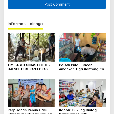
Informasi Lainnya
TIM SABER MIRAS POLRES
Polsek Pulau Bacan
HALSEL TEMUKAN LOKASI
Amankan Tiga Kantong Cap
PENYULINGAN CAP TIKUS DI
Tikus dari Kios Warga di
DESA MARABOSE
Desa Tomori
Perpisahan Penuh Haru
Kapolri Dukung Dialog