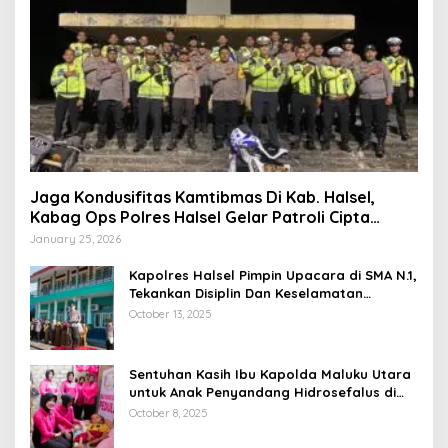
Jaga Kondusifitas Kamtibmas Di Kab. Halsel,
Kabag Ops Polres Halsel Gelar Patroli Cipta
Kondisi
January 25, 2026
Kapolres Halsel Pimpin Upacara di SMA N.1,
Tekankan Disiplin Dan Keselamatan
Berkendara
October 13, 2025
Sentuhan Kasih Ibu Kapolda Maluku Utara
untuk Anak Penyandang Hidrosefalus di
Desa Babang
October 8, 2025