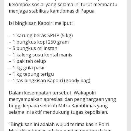
kelompok sosial yang selama ini turut membantu
m
t
menjaga stabilitas kamtibmas di Papua.
i
b
Isi bingkisan Kapolri meliputi:
m
a
– 1 karung beras SPHP (5 kg)
s
– 1 bungkus kopi 250 gram
d
i
– 5 bungkus mi instan
P
– 1 kaleng susu kental manis
a
– 1 pak teh celup
p
– 1 kg gula pasir
u
a
– 1 kg tepung terigu
:
– 1 tas bingkisan Kapolri (goody bag)
“
I
Dalam kesempatan tersebut, Wakapolri
n
menyampaikan apresiasi dan penghargaan yang
i
B
tinggi kepada seluruh Mitra Kamtibmas yang
e
selama ini aktif mendukung tugas kepolisian.
n
t
“Bingkisan ini adalah wujud terima kasih Polri.
u
Mitra Kamtibmas adalah bagian penting dalam
k