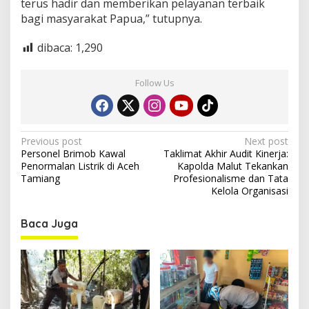
a
terus hadir dan memberikan pelayanan terbaik
n
bagi masyarakat Papua,” tutupnya.
P
e
dibaca:
1,290
m
e
l
Follow Us
i
h
a
r
a
P
Previous post
Next post
K
Personel Brimob Kawal
Taklimat Akhir Audit Kinerja:
o
e
Penormalan Listrik di Aceh
Kapolda Malut Tekankan
a
s
Tamiang
Profesionalisme dan Tata
m
Kelola Organisasi
t
a
n
n
Baca Juga
a
a
n
”
v
i
g