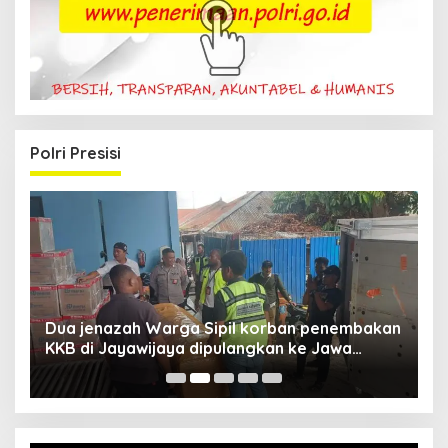
Polri Presisi
Dua jenazah Warga Sipil korban penembakan
L
KKB di Jayawijaya dipulangkan ke Jawa
P
Barat, Kaops Damai Cartenz: Kami terus buru
pelakunya