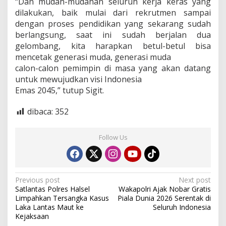
“Dan mudah-mudahan seluruh kerja keras yang
dilakukan, baik mulai dari rekrutmen sampai
dengan proses pendidikan yang sekarang sudah
berlangsung, saat ini sudah berjalan dua
gelombang, kita harapkan betul-betul bisa
mencetak generasi muda, generasi muda
calon-calon pemimpin di masa yang akan datang
untuk mewujudkan visi Indonesia
Emas 2045,” tutup Sigit.
dibaca:
352
Follow Us
P
Previous post
Next post
Satlantas Polres Halsel
Wakapolri Ajak Nobar Gratis
o
Limpahkan Tersangka Kasus
Piala Dunia 2026 Serentak di
s
Laka Lantas Maut ke
Seluruh Indonesia
Kejaksaan
t