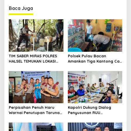
n
Baca Juga
a
v
i
g
a
t
TIM SABER MIRAS POLRES
Polsek Pulau Bacan
HALSEL TEMUKAN LOKASI
Amankan Tiga Kantong Cap
i
PENYULINGAN CAP TIKUS DI
Tikus dari Kios Warga di
o
DESA MARABOSE
Desa Tomori
n
Perpisahan Penuh Haru
Kapolri Dukung Dialog
Warnai Penutupan Taruna
Penyusunan RUU
Bakti Akpol di Tidore
Ketenagakerjaan, Siap Jadi
Kepulauan
Jembatan Aspirasi Buruh