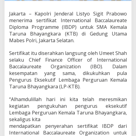
B
,
Jakarta – Kapolri Jenderal Listyo Sigit Prabowo
K
menerima sertifikat International Baccalaureate
a
p
Diploma Programme (IBDP) untuk SMA Kemala
o
Taruna Bhayangkara (KTB) di Gedung Utama
l
Mabes Polri, Jakarta Selatan.
r
i
Sertifikat itu diserahkan langsung oleh Umeet Shah
:
C
selaku Chief Finance Officer of International
e
Baccalaureate Organization (IBO). Dalam
t
kesempatan yang sama, dikukuhkan pula
a
Pengurus Eksekutif Lembaga Perguruan Kemala
k
Taruna Bhayangkara (LP-KTB).
G
e
n
“Alhamdulillah hari ini kita telah meresmikan
e
kegiatan pengukuhan pengurus eksekutif
r
Lembaga Perguruan Kemala Taruna Bhayangkara,
a
sekaligus kita
s
i
mendapatkan penyerahan sertifikat IBDP dari
M
International Baccalaureate Organization untuk
u