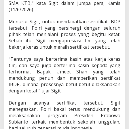
SMA KTB,” kata Sigit dalam jumpa pers, Kamis
d
(11/6/2026).
a
u
n
Menurut Sigit, untuk mendapatkan sertifikat IBDP
t
tersebut, Polri yang bersinergi dengan seluruh
u
pihak telah menjalani proses yang begitu ketat.
k
Sebab itu, Sigit mengapresiasi tim yang telah
W
u
bekerja keras untuk meraih sertifikat tersebut.
j
u
“Tentunya saya berterima kasih atas kerja keras
d
tim, dan saya juga berterima kasih kepada yang
k
terhormat Bapak Umeet Shah yang telah
a
n
mendukung penuh dan memberikan sertifikat
I
IBDP, dimana prosesnya betul-betul dilaksanakan
n
dengan ketat,” ujar Sigit.
d
o
Dengan adanya sertifikat tersebut, Sigit
n
e
menegaskan, Polri bakal terus mendukung dan
s
melaksanakan program Presiden Prabowo
i
Subianto terkait membentuk sekolah unggulan,
a
bagi seluruh generasi muda Indonesia.
E