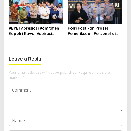
KBPBI Apresiasi Komitmen
Polri Pastikan Proses
Kapolri Kawal Aspirasi
Pemeriksaan Personel di
dalam Pembahasan RUU
Aceh Dilaksanakan Secara
Ketenagakerjaan
Profesional dan
Transparan
Leave a Reply
Your email address will not be published.
Required fields are
marked
*