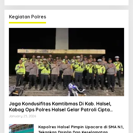
Kegiatan Polres
Jaga Kondusifitas Kamtibmas Di Kab. Halsel,
Kabag Ops Polres Halsel Gelar Patroli Cipta
Kondisi
January 25, 2026
Kapolres Halsel Pimpin Upacara di SMA N.1,
Tekankan Disiplin Dan Keselamatan