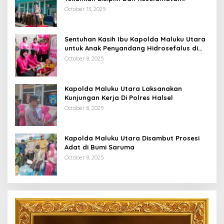
Berkendara
October 13, 2025
Sentuhan Kasih Ibu Kapolda Maluku Utara
untuk Anak Penyandang Hidrosefalus di
Desa Babang
October 8, 2025
Kapolda Maluku Utara Laksanakan
Kunjungan Kerja Di Polres Halsel
October 8, 2025
Kapolda Maluku Utara Disambut Prosesi
Adat di Bumi Saruma
October 8, 2025