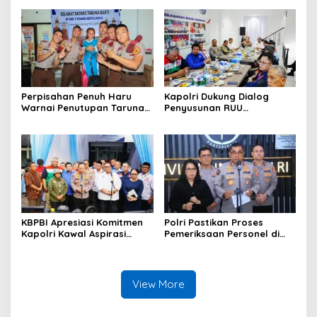
DESA MARABOSE
Desa Tomori
Perpisahan Penuh Haru
Kapolri Dukung Dialog
Warnai Penutupan Taruna
Penyusunan RUU
Bakti Akpol di Tidore
Ketenagakerjaan, Siap Jadi
Kepulauan
Jembatan Aspirasi Buruh
KBPBI Apresiasi Komitmen
Polri Pastikan Proses
Kapolri Kawal Aspirasi
Pemeriksaan Personel di
dalam Pembahasan RUU
Aceh Dilaksanakan Secara
Ketenagakerjaan
Profesional dan
Transparan
View More