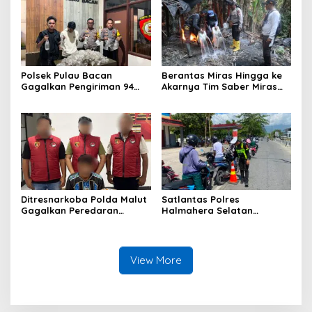
Polsek Pulau Bacan
Berantas Miras Hingga ke
Gagalkan Pengiriman 94
Akarnya Tim Saber Miras
Kantong Miras Jenis Cap
Polres Halsel Kembali
Tikus di Pelabuhan Kupal
Bongkar Penyulingan Cap
Tikus Aktif
Ditresnarkoba Polda Malut
Satlantas Polres
Gagalkan Peredaran
Halmahera Selatan
Tembakau Sintetis di
Laksanakan Pengaturan
Halmahera Tengah
Arus Lalu Lintas dan
Edukasi Keselamatan di
Kawasan SPBU Bacan
View More