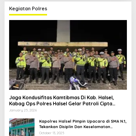
Kegiatan Polres
Jaga Kondusifitas Kamtibmas Di Kab. Halsel,
Kabag Ops Polres Halsel Gelar Patroli Cipta
Kondisi
January 25, 2026
Kapolres Halsel Pimpin Upacara di SMA N.1,
Tekankan Disiplin Dan Keselamatan
Berkendara
October 13, 2025