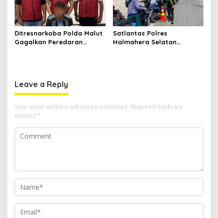
Ditresnarkoba Polda Malut
Satlantas Polres
Gagalkan Peredaran
Halmahera Selatan
Tembakau Sintetis di
Laksanakan Pengaturan
Halmahera Tengah
Arus Lalu Lintas dan
Edukasi Keselamatan di
Kawasan SPBU Bacan
Leave a Reply
Your email address will not be published.
Required fields are
marked
*