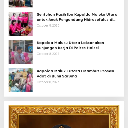
Sentuhan Kasih Ibu Kapolda Maluku Utara
untuk Anak Penyandang Hidrosefalus di
Desa Babang
October 8, 2025
Kapolda Maluku Utara Laksanakan
Kunjungan Kerja Di Polres Halsel
October 8, 2025
Kapolda Maluku Utara Disambut Prosesi
Adat di Bumi Saruma
October 8, 2025