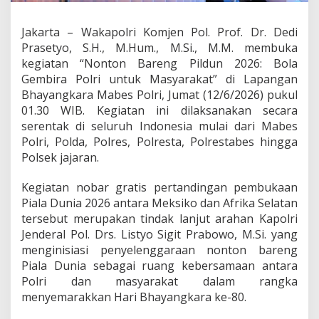
i
a
Jakarta – Wakapolri Komjen Pol. Prof. Dr. Dedi
l
Prasetyo, S.H., M.Hum., M.Si., M.M. membuka
a
D
kegiatan “Nonton Bareng Pildun 2026: Bola
u
Gembira Polri untuk Masyarakat” di Lapangan
n
Bhayangkara Mabes Polri, Jumat (12/6/2026) pukul
i
01.30 WIB. Kegiatan ini dilaksanakan secara
a
serentak di seluruh Indonesia mulai dari Mabes
2
0
Polri, Polda, Polres, Polresta, Polrestabes hingga
2
Polsek jajaran.
6
S
Kegiatan nobar gratis pertandingan pembukaan
e
Piala Dunia 2026 antara Meksiko dan Afrika Selatan
r
e
tersebut merupakan tindak lanjut arahan Kapolri
n
Jenderal Pol. Drs. Listyo Sigit Prabowo, M.Si. yang
t
menginisiasi penyelenggaraan nonton bareng
a
Piala Dunia sebagai ruang kebersamaan antara
k
d
Polri dan masyarakat dalam rangka
i
menyemarakkan Hari Bhayangkara ke-80.
S
e