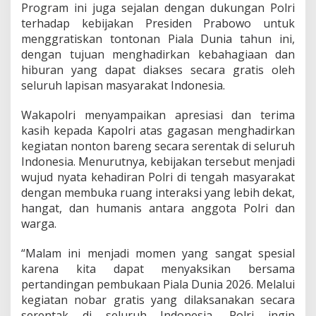
Program ini juga sejalan dengan dukungan Polri
l
terhadap kebijakan Presiden Prabowo untuk
u
r
menggratiskan tontonan Piala Dunia tahun ini,
u
dengan tujuan menghadirkan kebahagiaan dan
h
hiburan yang dapat diakses secara gratis oleh
I
seluruh lapisan masyarakat Indonesia.
n
d
o
Wakapolri menyampaikan apresiasi dan terima
n
kasih kepada Kapolri atas gagasan menghadirkan
e
kegiatan nonton bareng secara serentak di seluruh
s
Indonesia. Menurutnya, kebijakan tersebut menjadi
i
wujud nyata kehadiran Polri di tengah masyarakat
a
dengan membuka ruang interaksi yang lebih dekat,
hangat, dan humanis antara anggota Polri dan
warga.
“Malam ini menjadi momen yang sangat spesial
karena kita dapat menyaksikan bersama
pertandingan pembukaan Piala Dunia 2026. Melalui
kegiatan nobar gratis yang dilaksanakan secara
serentak di seluruh Indonesia, Polri ingin