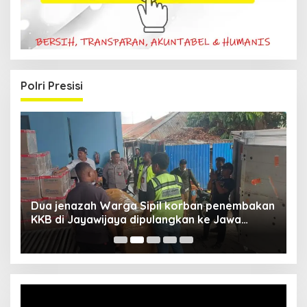
Polri Presisi
Dua jenazah Warga Sipil korban penembakan
L
KKB di Jayawijaya dipulangkan ke Jawa
P
Barat, Kaops Damai Cartenz: Kami terus buru
pelakunya
Video
Player