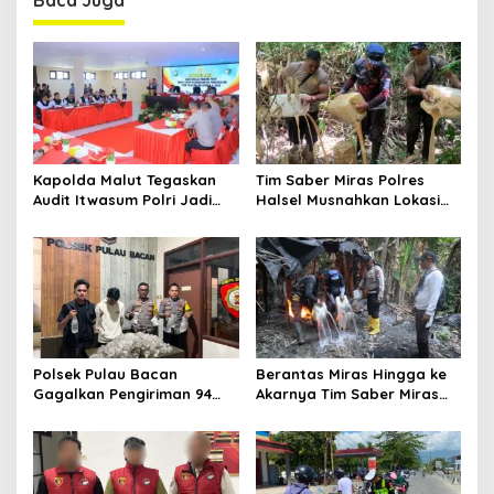
Baca Juga
a
v
i
g
a
t
Kapolda Malut Tegaskan
Tim Saber Miras Polres
Audit Itwasum Polri Jadi
Halsel Musnahkan Lokasi
i
Momentum Perkuat
Penyulingan Cap Tikus di
o
Akuntabilitas dan Kinerja
Desa Sawadai
n
Polsek Pulau Bacan
Berantas Miras Hingga ke
Gagalkan Pengiriman 94
Akarnya Tim Saber Miras
Kantong Miras Jenis Cap
Polres Halsel Kembali
Tikus di Pelabuhan Kupal
Bongkar Penyulingan Cap
Tikus Aktif