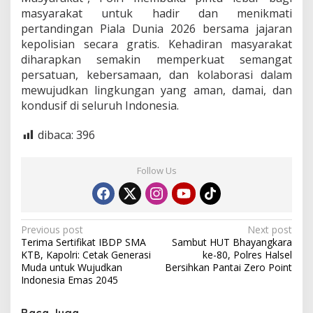
masyarakat untuk hadir dan menikmati
pertandingan Piala Dunia 2026 bersama jajaran
kepolisian secara gratis. Kehadiran masyarakat
diharapkan semakin memperkuat semangat
persatuan, kebersamaan, dan kolaborasi dalam
mewujudkan lingkungan yang aman, damai, dan
kondusif di seluruh Indonesia.
dibaca:
396
Follow Us
P
Previous post
Next post
Terima Sertifikat IBDP SMA
Sambut HUT Bhayangkara
o
KTB, Kapolri: Cetak Generasi
ke-80, Polres Halsel
s
Muda untuk Wujudkan
Bersihkan Pantai Zero Point
Indonesia Emas 2045
t
n